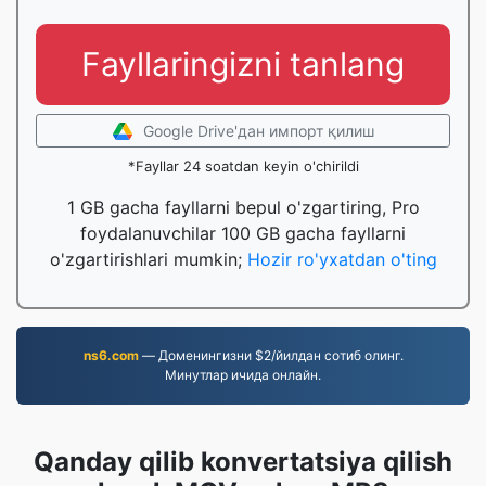
Fayllaringizni tanlang
Google Drive'дан импорт қилиш
*Fayllar 24 soatdan keyin o'chirildi
1 GB gacha fayllarni bepul o'zgartiring, Pro
foydalanuvchilar 100 GB gacha fayllarni
o'zgartirishlari mumkin;
Hozir ro'yxatdan o'ting
ns6.com
— Доменингизни $2/йилдан сотиб олинг.
Минутлар ичида онлайн.
Qanday qilib konvertatsiya qilish