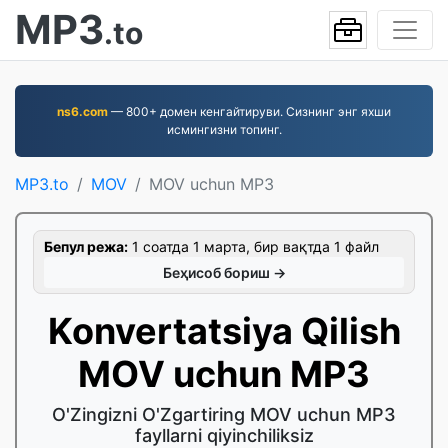
MP3
.to
ns6.com
— 800+ домен кенгайтируви. Сизнинг энг яхши
исмингизни топинг.
MP3.to
MOV
MOV uchun MP3
Бепул режа:
1 соатда 1 марта, бир вақтда 1 файл
Беҳисоб бориш →
Konvertatsiya Qilish
MOV uchun MP3
O'Zingizni O'Zgartiring MOV uchun MP3
fayllarni qiyinchiliksiz