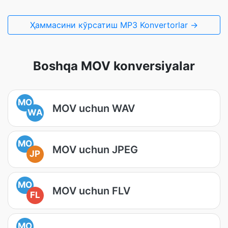
Ҳаммасини кўрсатиш MP3 Konvertorlar →
Boshqa MOV konversiyalar
MO
MOV uchun WAV
WA
MO
MOV uchun JPEG
JP
MO
MOV uchun FLV
FL
MO