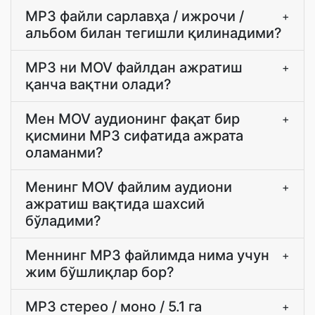
MP3 файли сарлавҳа / ижрочи /
+
альбом билан тегишли қилинадими?
MP3 ни MOV файлдан ажратиш
+
қанча вақтни олади?
Мен MOV аудионинг фақат бир
+
қисмини MP3 сифатида ажрата
оламанми?
Менинг MOV файлим аудиони
+
ажратиш вақтида шахсий
бўладими?
Меннинг MP3 файлимда нима учун
+
жим бўшлиқлар бор?
MP3 стерео / моно / 5.1 га
+