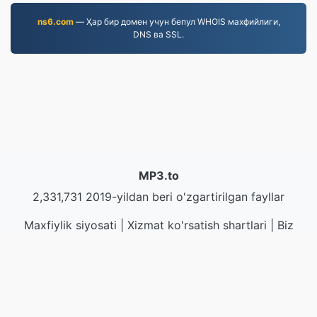
ns6.com
— Ҳар бир домен учун бепул WHOIS махфийлиги,
DNS ва SSL.
MP3.to
2,331,731 2019-yildan beri o'zgartirilgan fayllar
Maxfiylik siyosati
|
Xizmat ko'rsatish shartlari
|
Biz
haqimizda
|
Biz bilan bog'lanish
|
API
|
Намуналар
|
Дастурни ўрнатиш
© 2026 MP3.to
|
VPS.org
LLC | Tayyorlagan
nadermx