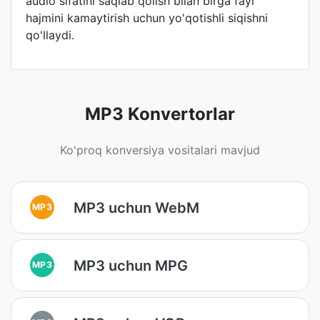
audio sifatini saqlab qolish bilan birga fayl
hajmini kamaytirish uchun yo'qotishli siqishni
qo'llaydi.
MP3 Konvertorlar
Ko'proq konversiya vositalari mavjud
MP3 uchun WebM
MP3
MP3 uchun MPG
MP3