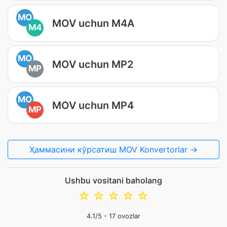
MO
MOV uchun M4A
M4
MO
MOV uchun MP2
MP
MO
MOV uchun MP4
MP
Ҳаммасини кўрсатиш MOV Konvertorlar →
Ushbu vositani baholang
☆
☆
☆
☆
☆
4.1
/5 -
17
ovozlar