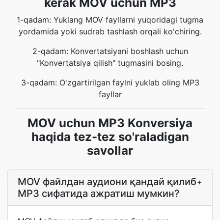
kerak MOV uchun MP3
1-qadam: Yuklang MOV fayllarni yuqoridagi tugma
yordamida yoki sudrab tashlash orqali ko'chiring.
2-qadam: Konvertatsiyani boshlash uchun
"Konvertatsiya qilish" tugmasini bosing.
3-qadam: O'zgartirilgan faylni yuklab oling MP3
fayllar
MOV uchun MP3 Konversiya
haqida tez-tez so'raladigan
savollar
MOV файлдан аудиони қандай қилиб
+
MP3 сифатида ажратиш мумкин?