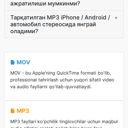
ажратилиши мумкинми?
Тарқатилган MP3 iPhone / Android /
+
автомобил стереосида янграй
оладими?
MOV
MOV - bu Apple'ning QuickTime formati bo'lib,
professional tahrirlash uchun yuqori sifatli video
va audio fayllarni qo'llab-quvvatlaydi.
MP3
MP3 fayllari ko'pchilik tinglovchilar uchun maqbul