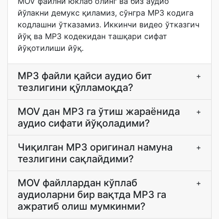
MOV файлни юклаб олинг ва биз аудио
йўлакни демукс қиламиз, сўнгра MP3 кодига
кодлашни ўтказамиз. Иккинчи видео ўтказгич
йўқ ва MP3 кодекидан ташқари сифат
йўқотилиши йўқ.
MP3 файли қайси аудио бит
+
тезлигини қўлламоқда?
MOV дан MP3 га ўтиш жараёнида
+
аудио сифати йўқоладими?
Чиқилган MP3 оригинал намуна
+
тезлигини сақлайдими?
MOV файллардан кўплаб
+
аудиоларни бир вақтда MP3 га
ажратиб олиш мумкинми?