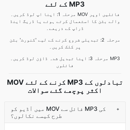
کے لئے MP3
مرحلہ 1: اپنا اپ لوڈ کریں۔ MOV فائلیں اوپر
والے بٹن کا استعمال کرتے ہوئے یا ڈریگ اینڈ
ڈراپ کے ذریعے۔
مرحلہ 2: تبدیلی شروع کرنے کے لیے 'کنورٹ' بٹن
پر کلک کریں۔
مرحلہ 3: اپنا تبدیل شدہ ڈاؤن لوڈ کریں۔ MP3
فائلوں
MOV کرنے کے لئے MP3 تبادلوں کے
اکثر پوچھے گئے سوالات
میں آڈیو کو MOV فائل سے MP3 کی
+
طرح کیسے نکالوں؟