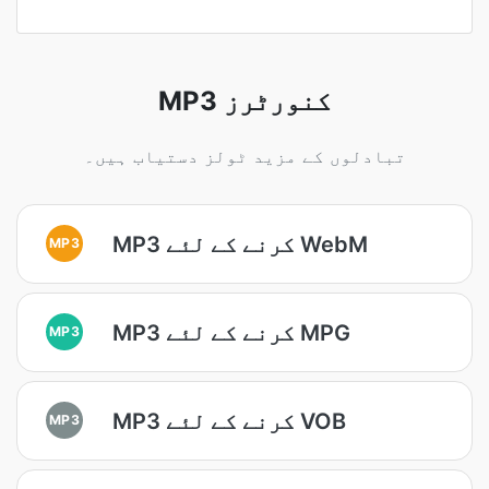
MP3 کنورٹرز
تبادلوں کے مزید ٹولز دستیاب ہیں۔
MP3 کرنے کے لئے WebM
MP3
MP3 کرنے کے لئے MPG
MP3
MP3 کرنے کے لئے VOB
MP3