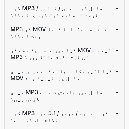
کیا MP3 فائل کو عنوان / فنکار /
+
البوم کے ساتھ ٹیگ کیا جائے گا؟
MP3 کو MOV فائل سے نکالنا کتنا
+
وقت لے گا؟
کیا میں صرف ایک حصے کو MOV آڈیو سے
+
MP3 کی طرح نکالا سکتا ہوں؟
کیا آڈیو نکالے جانے کے دوران میری
+
MOV فائل پرائیویٹ ہے؟
میری MP3 فائل میں خاموش فاصلے
+
کیوں ہیں؟
کیا MP3 کو استریو / مونو / 5.1 میں
+
نکالا جاسکتا ہے؟