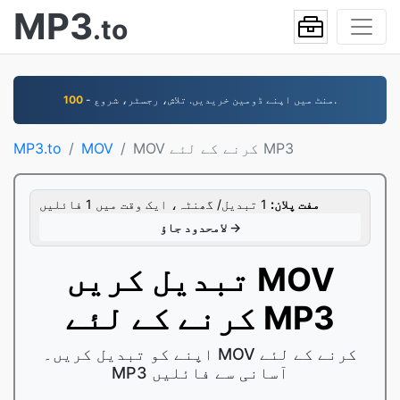
MP3
.to
- منٹ میں اپنے ڈومین خریدیں. تلاش، رجسٹر، شروع.
100
MOV کرنے کے لئے MP3
MOV
MP3.to
مفت پلان:
1 تبدیل/ گھنٹہ، ایک وقت میں 1 فائلیں
لامحدود جاؤ →
تبدیل کریں MOV
کرنے کے لئے MP3
اپنے کو تبدیل کریں۔ MOV کرنے کے لئے
MP3 آسانی سے فائلیں