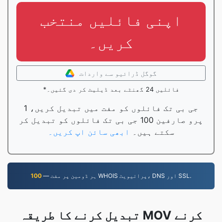
اپنی فائلیں منتخب
کریں۔
گوگل ڈرائیو سے واردات
*فائلیں 24 گھنٹے بعد ڈیلیٹ کر دی گئیں۔
1 جی بی تک فائلوں کو مفت میں تبدیل کریں،
پرو صارفین 100 جی بی تک فائلوں کو تبدیل کر
سکتے ہیں۔
ابھی سائن اپ کریں۔
— ہر ڈومین پر مفت WHOIS پرائیویٹ، DNS اور SSL.
100
تبدیل کرنے کا طریقہ MOV کرنے