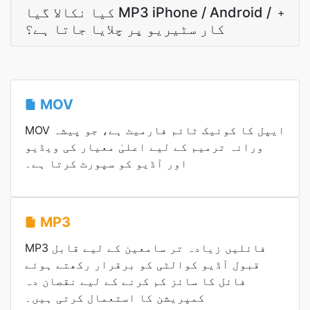
کیا نکالا گیا MP3 iPhone / Android /
+
کار سٹیریو پر چلایا جاتا ہے؟
MOV
MOV ایپل کا کوئیک ٹائم فارمیٹ ہے، جو پیشہ
ورانہ ترمیم کے لیے اعلیٰ معیار کی ویڈیو
اور آڈیو کو سپورٹ کرتا ہے۔
MP3
MP3 فائلیں زیادہ تر سامعین کے لیے قابل
قبول آڈیو کوالٹی کو برقرار رکھتے ہوئے
فائل کا سائز کم کرنے کے لیے نقصان دہ
کمپریشن کا استعمال کرتی ہیں۔