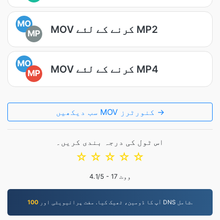
MO
MOV کرنے کے لئے MP2
MP
MO
MOV کرنے کے لئے MP4
MP
سب دیکھیں MOV کنورٹرز →
اس ٹول کی درجہ بندی کریں۔
☆
☆
☆
☆
☆
ووٹ
17
/5 -
4.1
آپ کا ڈومین، ٹھیک کیا. مفت پرائیویٹی اور DNS شامل.
100