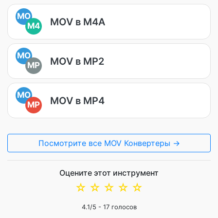
MO
MOV в M4A
M4
MO
MOV в MP2
MP
MO
MOV в MP4
MP
Посмотрите все MOV Конвертеры →
Оцените этот инструмент
☆
☆
☆
☆
☆
4.1
/5 -
17
голосов