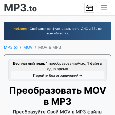
MP3
.to
ns6.com
- Свободная конфиденциальность, ДНС и SSL во
всех областях.
MP3.to
MOV
MOV в MP3
Бесплатный план:
1 преобразование/час, 1 файл в
одно время
Перейти без ограничений →
Преобразовать MOV
в MP3
Преобразуйте Свой MOV в MP3 файлы