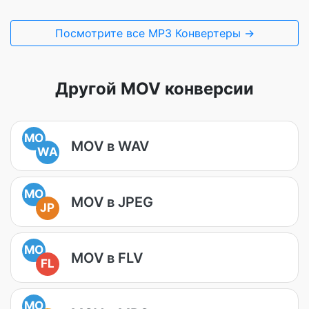
Посмотрите все MP3 Конвертеры →
Другой MOV конверсии
MO
MOV в WAV
WA
MO
MOV в JPEG
JP
MO
MOV в FLV
FL
MO