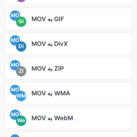
MO
MOV به GIF
GI
MO
MOV به DivX
Di
MO
MOV به ZIP
ZI
MO
MOV به WMA
WM
MO
MOV به WebM
We