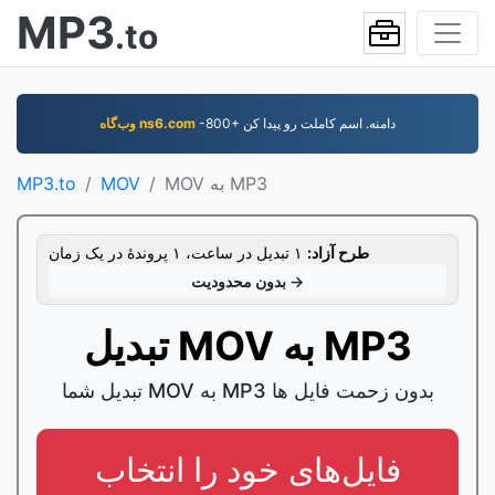
MP3
.to
-800+ دامنه. اسم کاملت رو پيدا کن
وب‌گاه ns6.com
MOV به MP3
MOV
MP3.to
طرح آزاد:
۱ تبدیل در ساعت، ۱ پروندۀ در یک زمان
بدون محدودیت →
تبدیل MOV به MP3
تبدیل شما MOV به MP3 بدون زحمت فایل ها
فایل‌های خود را انتخاب