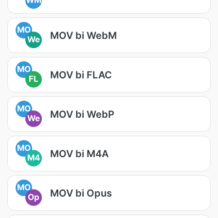
WM
MO
MOV bi WebM
We
MO
MOV bi FLAC
FL
MO
MOV bi WebP
We
MO
MOV bi M4A
M4
MO
MOV bi Opus
Op