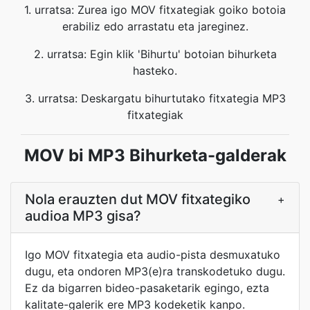
1. urratsa: Zurea igo MOV fitxategiak goiko botoia
erabiliz edo arrastatu eta jareginez.
2. urratsa: Egin klik 'Bihurtu' botoian bihurketa
hasteko.
3. urratsa: Deskargatu bihurtutako fitxategia MP3
fitxategiak
MOV bi MP3 Bihurketa-galderak
Nola erauzten dut MOV fitxategiko
+
audioa MP3 gisa?
Igo MOV fitxategia eta audio-pista desmuxatuko
dugu, eta ondoren MP3(e)ra transkodetuko dugu.
Ez da bigarren bideo-pasaketarik egingo, ezta
kalitate-galerik ere MP3 kodeketik kanpo.