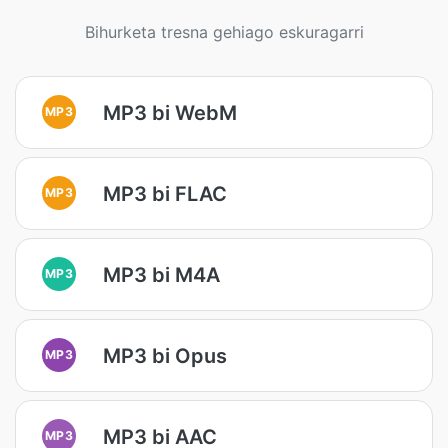
Bihurketa tresna gehiago eskuragarri
MP3 bi WebM
MP3
MP3 bi FLAC
MP3
MP3 bi M4A
MP3
MP3 bi Opus
MP3
MP3 bi AAC
MP3