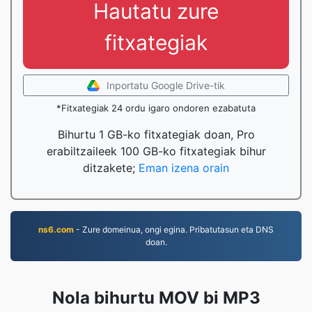
Hautatu zure
fitxategiak
Inportatu Google Drive-tik
*Fitxategiak 24 ordu igaro ondoren ezabatuta
Bihurtu 1 GB-ko fitxategiak doan, Pro
erabiltzaileek 100 GB-ko fitxategiak bihur
ditzakete;
Eman izena orain
ns6.com
- Zure domeinua, ongi egina. Pribatutasun eta DNS
doan.
Nola bihurtu MOV bi MP3