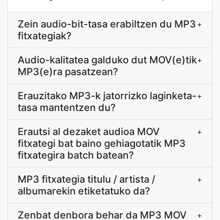
Zein audio-bit-tasa erabiltzen du MP3
+
fitxategiak?
Audio-kalitatea galduko dut MOV(e)tik
+
MP3(e)ra pasatzean?
Erauzitako MP3-k jatorrizko laginketa-
+
tasa mantentzen du?
Erautsi al dezaket audioa MOV
+
fitxategi bat baino gehiagotatik MP3
fitxategira batch batean?
MP3 fitxategia titulu / artista /
+
albumarekin etiketatuko da?
Zenbat denbora behar da MP3 MOV
+