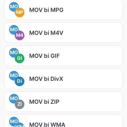
MO
MOV bi MPG
MP
MO
MOV bi M4V
M4
MO
MOV bi GIF
GI
MO
MOV bi DivX
Di
MO
MOV bi ZIP
ZI
MO
MOV bi WMA