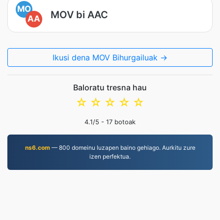
MO
MOV bi AAC
AA
Ikusi dena MOV Bihurgailuak →
Baloratu tresna hau
☆
☆
☆
☆
☆
4.1
/5 -
17
botoak
ns6.com
— 800 domeinu luzapen baino gehiago. Aurkitu zure
izen perfektua.