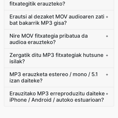
fitxategitik erauzteko?
Erautsi al dezaket MOV audioaren zati
+
bat bakarrik MP3 gisa?
Nire MOV fitxategia pribatua da
+
audioa erauzteko?
Zergatik ditu MP3 fitxategiak hutsune
+
isilak?
MP3 erauzketa estereo / mono / 5.1
+
izan daiteke?
Erauzitako MP3 erreproduzitu daiteke
+
iPhone / Android / autoko estuarioan?