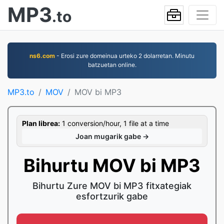
MP3
.to
ns6.com
- Erosi zure domeinua urteko 2 dolarretan. Minutu
batzuetan online.
MP3.to
MOV
MOV bi MP3
Plan librea:
1 conversion/hour, 1 file at a time
Joan mugarik gabe →
Bihurtu MOV bi MP3
Bihurtu Zure MOV bi MP3 fitxategiak
esfortzurik gabe