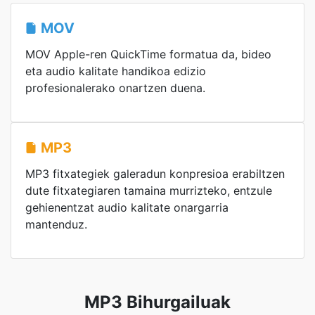
MOV
MOV Apple-ren QuickTime formatua da, bideo
eta audio kalitate handikoa edizio
profesionalerako onartzen duena.
MP3
MP3 fitxategiek galeradun konpresioa erabiltzen
dute fitxategiaren tamaina murrizteko, entzule
gehienentzat audio kalitate onargarria
mantenduz.
MP3 Bihurgailuak