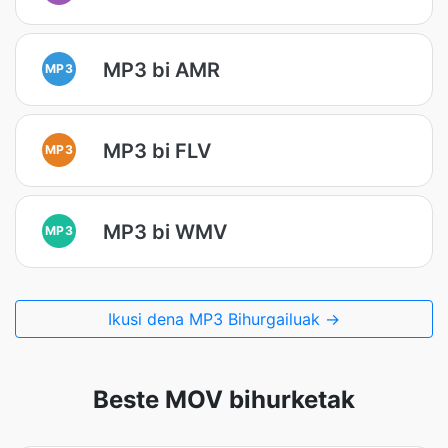
MP3 bi AMR
MP3
MP3 bi FLV
MP3
MP3 bi WMV
MP3
Ikusi dena MP3 Bihurgailuak →
Beste MOV bihurketak