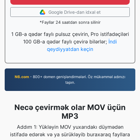
Google Drive-dan idxal et
*Fayllar 24 saatdan sonra silinir
1 GB-a qədər faylı pulsuz çevirin, Pro istifadəçiləri
100 GB-a qədər faylı çevirə bilərlər;
İndi
qeydiyyatdan keçin
N6.com
- 800+ domen genişləndirmələri. Öz mükəmməl adınızı
tapın.
Necə çevirmək olar MOV üçün
MP3
Addım 1: Yükləyin MOV yuxarıdakı düymədən
istifadə edərək və ya sürükləyib buraxaraq fayllara