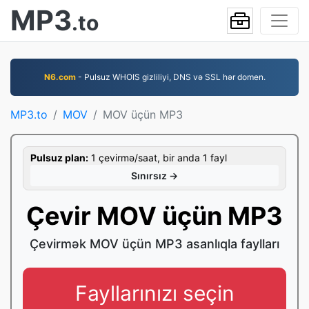
MP3
.to
N6.com
- Pulsuz WHOIS gizliliyi, DNS və SSL hər domen.
MP3.to
MOV
MOV üçün MP3
Pulsuz plan:
1 çevirmə/saat, bir anda 1 fayl
Sınırsız →
Çevir MOV üçün MP3
Çevirmək MOV üçün MP3 asanlıqla faylları
Fayllarınızı seçin