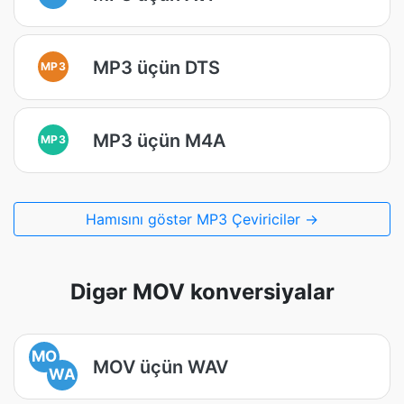
MP3 üçün DTS
MP3
MP3 üçün M4A
MP3
Hamısını göstər MP3 Çeviricilər →
Digər MOV konversiyalar
MO
MOV üçün WAV
WA