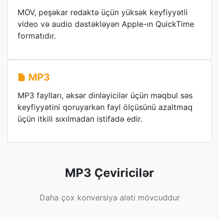
MOV, peşəkar redaktə üçün yüksək keyfiyyətli
video və audio dəstəkləyən Apple-ın QuickTime
formatıdır.
MP3
MP3 faylları, əksər dinləyicilər üçün məqbul səs
keyfiyyətini qoruyarkən fayl ölçüsünü azaltmaq
üçün itkili sıxılmadan istifadə edir.
MP3 Çeviricilər
Daha çox konversiya aləti mövcuddur