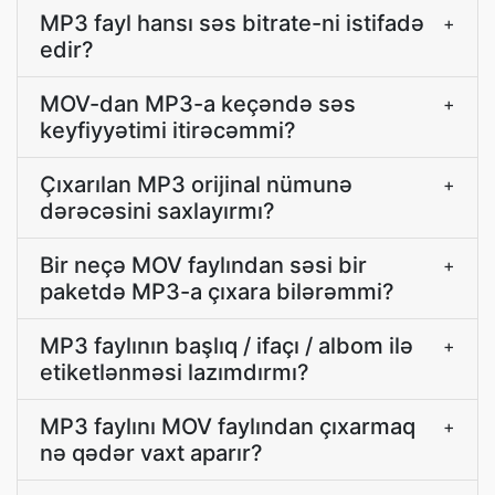
MP3 fayl hansı səs bitrate-ni istifadə
+
edir?
MOV-dan MP3-a keçəndə səs
+
keyfiyyətimi itirəcəmmi?
Çıxarılan MP3 orijinal nümunə
+
dərəcəsini saxlayırmı?
Bir neçə MOV faylından səsi bir
+
paketdə MP3-a çıxara bilərəmmi?
MP3 faylının başlıq / ifaçı / albom ilə
+
etiketlənməsi lazımdırmı?
MP3 faylını MOV faylından çıxarmaq
+
nə qədər vaxt aparır?