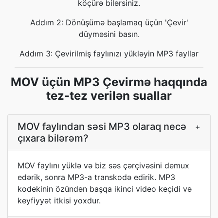
köçürə bilərsiniz.
Addım 2: Dönüşümə başlamaq üçün 'Çevir'
düyməsini basın.
Addım 3: Çevirilmiş faylınızı yükləyin MP3 fayllar
MOV üçün MP3 Çevirmə haqqında
tez-tez verilən suallar
MOV faylından səsi MP3 olaraq necə
+
çıxara bilərəm?
MOV faylını yüklə və biz səs çərçivəsini demux
edərik, sonra MP3-a transkodə edirik. MP3
kodekinin özündən başqa ikinci video keçidi və
keyfiyyət itkisi yoxdur.