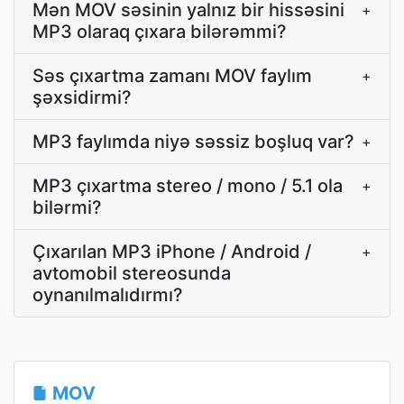
Mən MOV səsinin yalnız bir hissəsini
+
MP3 olaraq çıxara bilərəmmi?
Səs çıxartma zamanı MOV faylım
+
şəxsidirmi?
MP3 faylımda niyə səssiz boşluq var?
+
MP3 çıxartma stereo / mono / 5.1 ola
+
bilərmi?
Çıxarılan MP3 iPhone / Android /
+
avtomobil stereosunda
oynanılmalıdırmı?
MOV