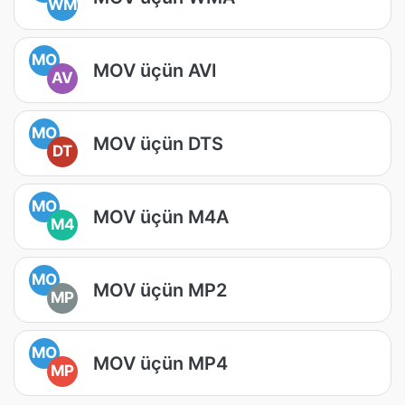
WM
MO
MOV üçün AVI
AV
MO
MOV üçün DTS
DT
MO
MOV üçün M4A
M4
MO
MOV üçün MP2
MP
MO
MOV üçün MP4
MP