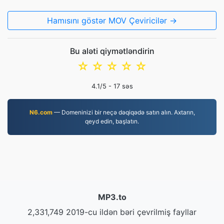
Hamısını göstər MOV Çeviricilər →
Bu aləti qiymətləndirin
☆
☆
☆
☆
☆
4.1
/5 -
17
səs
N6.com
— Domeninizi bir neçə dəqiqədə satın alın. Axtarın,
qeyd edin, başlatın.
MP3.to
2,331,749 2019-cu ildən bəri çevrilmiş fayllar