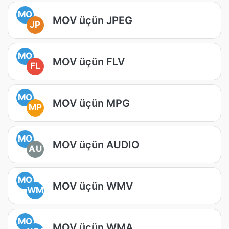
MO
MOV üçün JPEG
JP
MO
MOV üçün FLV
FL
MO
MOV üçün MPG
MP
MO
MOV üçün AUDIO
AU
MO
MOV üçün WMV
WM
MO
MOV üçün WMA