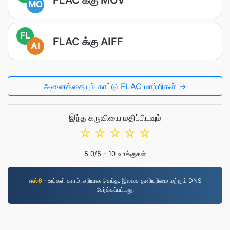
MO
FL
FLAC க்கு AIFF
AI
அனைத்தையும் காட்டு FLAC மாற்றிகள் →
இந்த கருவியை மதிப்பிடவும்
☆
☆
☆
☆
☆
5.0
/5 -
10
வாக்குகள்
எஸ்6
- உங்கள் களம், சரியாக செய்த. இலவச தனியுரிமை மற்றும் DNS
சேர்க்கப்பட்டது.