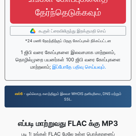
தேர்ந்தெடுக்கவும்
கூகுள் ட்ரைவிலிருந்து இறக்குமதி செய்
*24 மணி நேரத்திற்குப் பிறகு கோப்புகள் நீக்கப்பட்டன
1 ஜிபி வரை கோப்புகளை இலவசமாக மாற்றலாம்,
தொழில்முறை பயனர்கள் 100 ஜிபி வரை கோப்புகளை
மாற்றலாம்;
இப்போதே பதிவு செய்யவும்.
எஸ்6
- ஒவ்வொரு களத்திலும் இலவச WHOIS தனியுரிமை, DNS மற்றும்
SSL.
எப்படி மாற்றுவது FLAC க்கு MP3
படி 1: உங்கள் FLAC மேலே உள்ள பொத்தானைப்