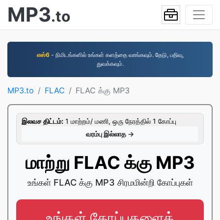
MP3
.to
எஸ்6
- நிமிடங்களில் உங்கள் களத்தை வாங்கவும். தேடு, பதிவு,
துவக்கவும்.
MP3.to
FLAC
FLAC க்கு MP3
இலவச திட்டம்:
1 மாற்றம்/ மணி, ஒரு நேரத்தில் 1 கோப்பு
வரம்பு இல்லாத →
மாற்று FLAC க்கு MP3
உங்கள் FLAC க்கு MP3 சிரமமின்றி கோப்புகள்
உங்கள் கோப்புகளைத்