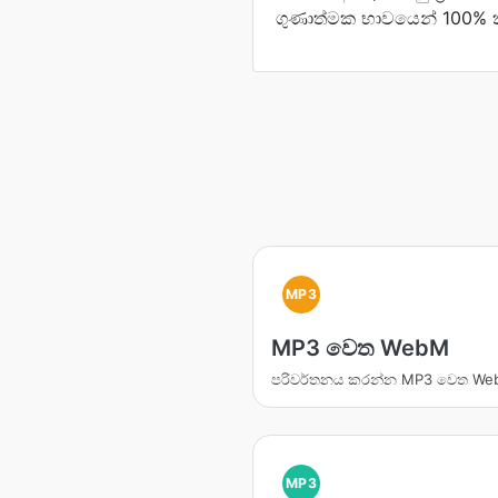
ගුණාත්මක භාවයෙන් 100% ක
MP3
MP3 වෙත WebM
පරිවර්තනය කරන්න MP3 වෙත W
MP3