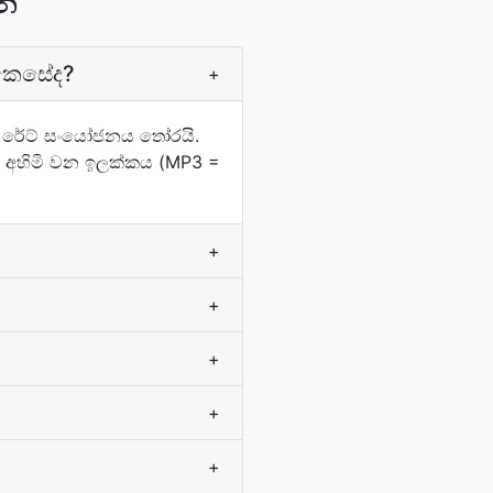
්න
 කෙසේද?
+
් රේට් සංයෝජනය තෝරයි.
 අහිමි වන ඉලක්කය (MP3 =
+
+
+
+
+