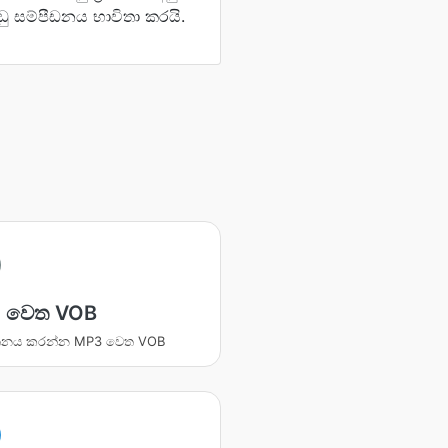
ු සම්පීඩනය භාවිතා කරයි.
 වෙත VOB
්තනය කරන්න MP3 වෙත VOB