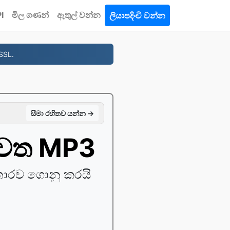
I
මිල ගණන්
ඇතුල් වන්න
ලියාපදිංචි වන්න
SSL.
සීමා රහිතව යන්න →
වෙත MP3
ොරව ගොනු කරයි