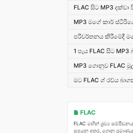
FLAC සිට MP3 දක්වා 
MP3 මගේ කාර් ස්ටීරි
පරිවර්තනය කිරීමේදී 
1 පැය FLAC සිට MP
MP3 ගොනුව FLAC මූලා
මට FLAC ශ් රව්ය බාග
FLAC
FLAC මඟින් ශ්‍රව්‍ය සම්පීඩ
සපයන අතර, ගොනු ප්‍රමාණය අඩු