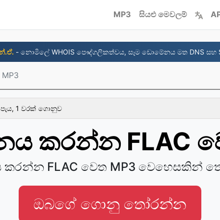
MP3
සියළු මෙවලම්
AP
න්.ඒ.
- නොමිලේ WHOIS පෞද්ගලිකත්වය, සෑම ඩොමේනය මත DNS සහ 
 MP3
 පැය, 1 වරක් ගොනුව
තනය කරන්න FLAC 
ය කරන්න FLAC වෙත MP3 වෙහෙසකින් ත
ඔබගේ ගොනු තෝරන්න