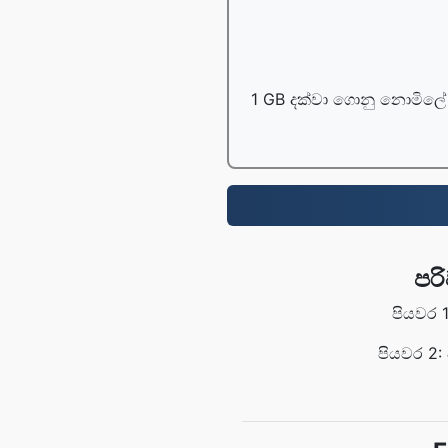
1 GB දක්වා ගොනු නොමිලේ 
පර
පියවර 
පියවර 2: