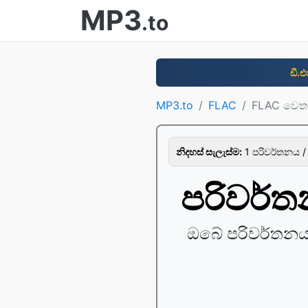
MP3
.to
ඩී.එ
MP3.to
FLAC
FLAC වෙත
නිදහස් සැලැස්ම:
1 පරිවර්තනය /
පරිවර්
ඔබේ පරිවර්තන