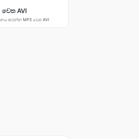
 වෙත AVI
්තනය කරන්න MP3 වෙත AVI