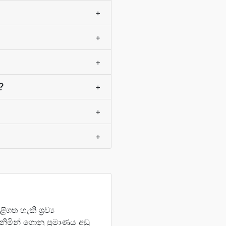
+
+
+
?
+
+
+
ගත හැකි ශ්‍රව්‍ය
මින් ගොනු ප්‍රමාණය අඩු