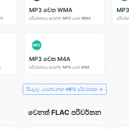
MP3 වෙත WMA
MP3
MV
පරිවර්තනය කරන්න MP3 වෙත WMA
පරිවර
MP3
MP3 වෙත M4A
S
පරිවර්තනය කරන්න MP3 වෙත M4A
සියල්ල පෙන්වන්න MP3 පරිවර්තක →
වෙනත් FLAC පරිවර්තන