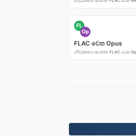
පරිවර්තනය කරන්න FLAC වෙත 
FL
Op
FLAC වෙත Opus
පරිවර්තනය කරන්න FLAC වෙත O