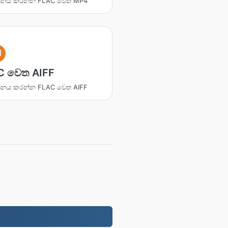
්තනය කරන්න FLAC වෙත MP4
I
C වෙත AIFF
්තනය කරන්න FLAC වෙත AIFF