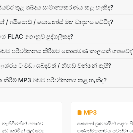
පියවර තුළ ශබ්දය සාමාන්‍යකරණය කළ හැකිද?
යෝ / අයිපොඩ් / සොනෝස් මත වාදනය වේවිද?
මගේ FLAC ගොනුව පුද්ගලිකද?
3 බවට පරිවර්තනය කිරීමට කොපමණ කාලයක් ගතවේද
ශ්රය ට වඩා ශබ්දවත් / නිහඬ වන්නේ ඇයි?
ත කිරීම් MP3 බවට පරිවර්තනය කළ හැකිද?
MP3
නය නැතිවීමකින් තොරව
බොහෝ ශ්‍රාවකයින් සඳහා පිළි
 කරමින් මුල් ශ්‍රව්‍ය
ගුණාත්මකභාවය පවත්වා ගනි