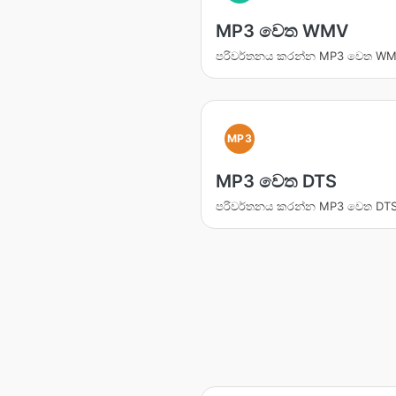
MP3 වෙත WMV
පරිවර්තනය කරන්න MP3 වෙත W
MP3
MP3 වෙත DTS
පරිවර්තනය කරන්න MP3 වෙත DT