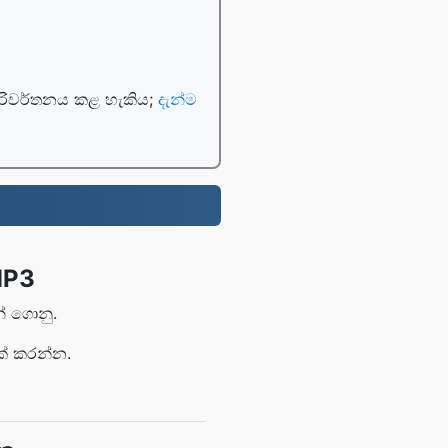
පරිවර්තනය කළ හැකිය;
දැන්ම
MP3
් ගොනු.
ක් කරන්න.