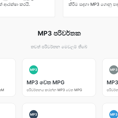
් ආරක්ෂා කරයි.
කිරීම සඳහා MP3 ගොනු පාඩ
MP3 පරිවර්තක
තවත් පරිවර්තන මෙවලම් තිබේ
MP3
MP3
MP3 වෙත MPG
MP3
ebM
පරිවර්තනය කරන්න MP3 වෙත MPG
පරිවර
MP3
MP3