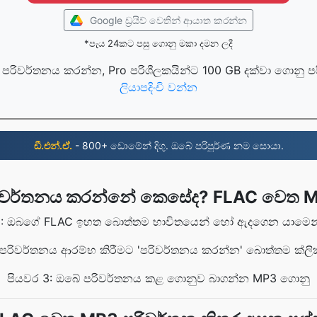
Google ඩ්‍රයිව් වෙතින් ආයාත කරන්න
*පැය 24කට පසු ගොනු මකා දමන ලදී
පරිවර්තනය කරන්න, Pro පරිශීලකයින්ට 100 GB දක්වා ගොනු 
ලියාපදිංචි වන්න
ඩී.එන්.ඒ.
- 800+ ඩොමේන් දිගු. ඔබේ පරිපූර්ණ නම සොයා.
ිවර්තනය කරන්නේ කෙසේද? FLAC වෙත 
1: ඔබගේ FLAC ඉහත බොත්තම භාවිතයෙන් හෝ ඇදගෙන යාමෙන
 පරිවර්තනය ආරම්භ කිරීමට 'පරිවර්තනය කරන්න' බොත්තම ක්ලි
පියවර 3: ඔබේ පරිවර්තනය කළ ගොනුව බාගන්න MP3 ගොනු