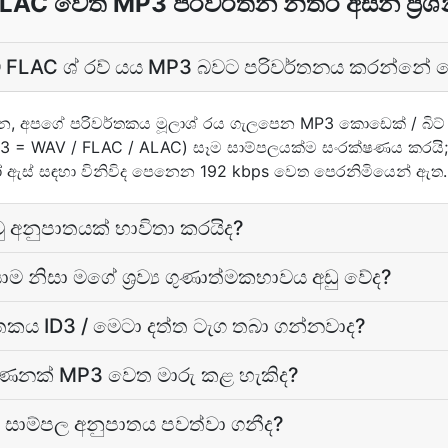
LAC වෙත MP3 පරිවර්තන නිතර අසන ප්‍රශ
 FLAC ශ් රව් යය MP3 බවට පරිවර්තනය කරන්නේ
, අපගේ පරිවර්තකය මූලාශ් රය ගැලපෙන MP3 කොඩෙක් / බිට
 = WAV / FLAC / ALAC) සෑම සාම්පලයක්ම සංරක්ෂණය කරයි;
ඇස් සඳහා විනිවිද පෙනෙන 192 kbps වෙත පෙරනිමියෙන් ඇත.
 අනුපාතයක් භාවිතා කරයිද?
 නිසා මගේ ශ්‍රව්‍ය ගුණාත්මකභාවය අඩු වේද?
තකය ID3 / මෙටා දත්ත ටැග තබා ගන්නවාද?
ණනක් MP3 වෙත මාරු කළ හැකිද?
ාම්පල අනුපාතය පවත්වා ගනීද?