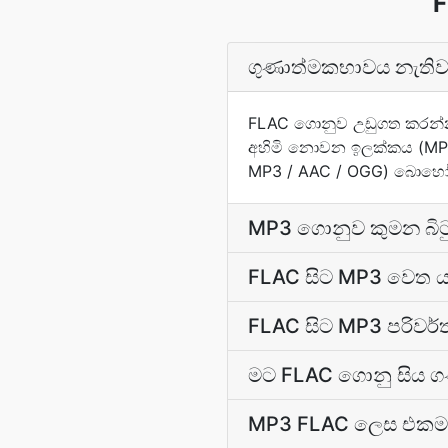
F
ගුණාත්මකභාවය නැතිව
FLAC ගොනුව උඩුගත කරන්න
අහිමි නොවන ඉලක්කය (MP3
MP3 / AAC / OGG) බොහෝ 
MP3 ගොනුව කුමන බිටු
FLAC සිට MP3 වෙත යාම
FLAC සිට MP3 පරිවර්
මට FLAC ගොනු සිය ග
MP3 FLAC ලෙස එකම ස