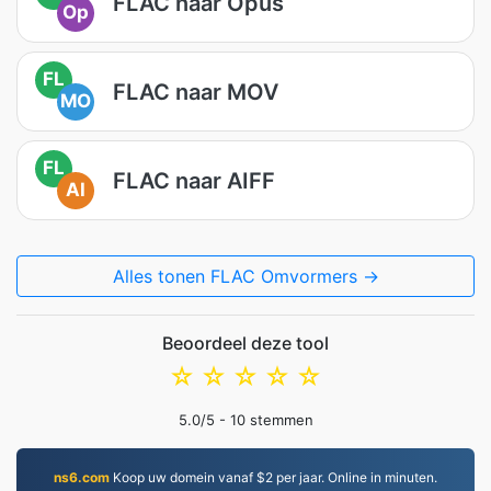
FLAC naar Opus
Op
FL
FLAC naar MOV
MO
FL
FLAC naar AIFF
AI
Alles tonen FLAC Omvormers →
Beoordeel deze tool
☆
☆
☆
☆
☆
5.0
/5 -
10
stemmen
ns6.com
Koop uw domein vanaf $2 per jaar. Online in minuten.