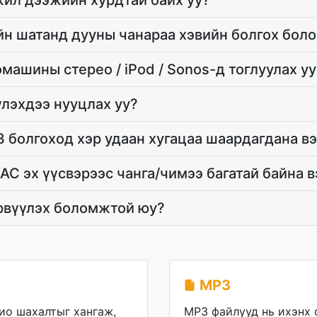
ил дээжийн хурдтай байх уу?
йн шатанд дууны чанараа хэвийн болгох бол
машины стерео / iPod / Sonos-д тоглуулах уу
лэхдээ нууцлах уу?
3 болгоход хэр удаан хугацаа шаардагдана в
AC эх үүсвэрээс чанга/чимээ багатай байна в
рвүүлэх боломжтой юу?
MP3
ио шахалтыг хангаж,
MP3 файлууд нь ихэнх 