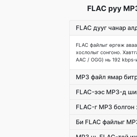
FLAC руу MP3
FLAC дууг чанар ал
FLAC файлыг өргөж аваа
хослолыг сонгоно. Хавтг
AAC / OGG) нь 192 kbps-
MP3 файл ямар битр
FLAC-ээс MP3-д ши
FLAC-г MP3 болгон 
Би FLAC файлыг MP