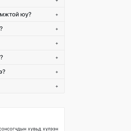
+
омжтой юу?
+
?
+
+
э?
+
э?
+
+
сонсогчдын хувьд хүлээн