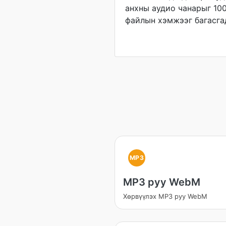
анхны аудио чанарыг 10
файлын хэмжээг багасгад
MP3
MP3 руу WebM
Хөрвүүлэх MP3 руу WebM