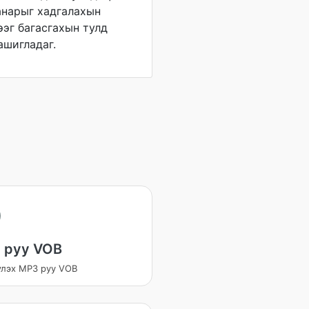
анарыг хадгалахын
эг багасгахын тулд
ашигладаг.
 руу VOB
үлэх MP3 руу VOB