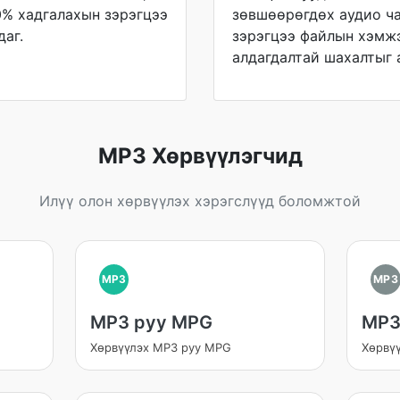
0% хадгалахын зэрэгцээ
зөвшөөрөгдөх аудио ч
аг.
зэрэгцээ файлын хэмжэ
алдагдалтай шахалтыг 
MP3 Хөрвүүлэгчид
Илүү олон хөрвүүлэх хэрэгслүүд боломжтой
MP3
MP3
MP3 руу MPG
MP3
Хөрвүүлэх MP3 руу MPG
Хөрвү