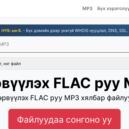
MP3
Бүх хэрэгслү
НҮБ-ын 6.
- Бүх домэйн дээр үнэгүй WHOIS нууцлал, DNS, SSL.
 MP3
г, нэг файл
вүүлэх FLAC руу
өрвүүлэх FLAC руу MP3 хялбар файлу
Файлуудаа сонгоно уу