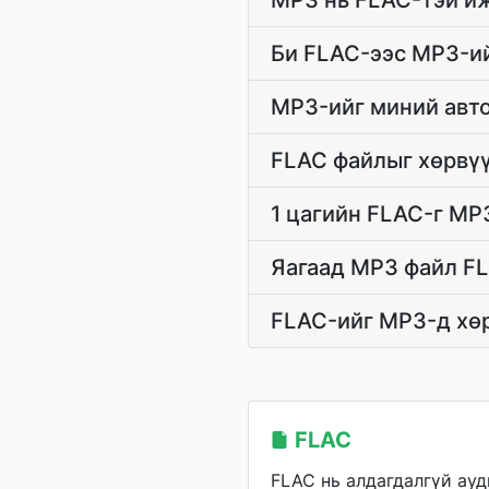
MP3 нь FLAC-тэй иж
Би FLAC-ээс MP3-и
MP3-ийг миний авто
FLAC файлыг хөрвүү
1 цагийн FLAC-г MP
Яагаад MP3 файл FL
FLAC-ийг MP3-д хө
FLAC
FLAC нь алдагдалгүй ауд