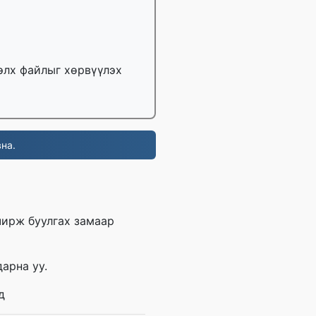
тэлх файлыг хөрвүүлэх
на.
чирж буулгах замаар
арна уу.
д