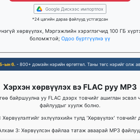
Google Дискээс импортлох
*24 цагийн дараа файлууд устгагдсан
үнэгүй хөрвүүлэх, Мэргэжлийн хэрэглэгчид 100 ГБ хүр
боломжтой;
Одоо бүртгүүлнэ үү
Б-ын 6.
- 800+ домэйн нэрийн өргөтгөл. Таны төгс нэрийг олж ав
Хэрхэн хөрвүүлэх вэ FLAC руу MP3
гөө байршуулна уу FLAC дээрх товчийг ашиглан эсвэл 
файлуудыг хуулж болно.
: Хөрвүүлэлтийг эхлүүлэхийн тулд 'Хөрвүүлэх' товчийг д
Алхам 3: Хөрвүүлсэн файлаа татаж аваарай MP3 файлуу