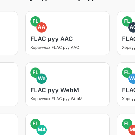
FL
FL
AA
A
FLAC руу AAC
FLA
Хөрвүүлэх FLAC руу AAC
Хөрвү
FL
FL
We
W
FLAC руу WebM
FLA
Хөрвүүлэх FLAC руу WebM
Хөрвү
FL
FL
M4
M