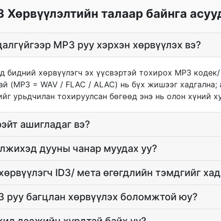
 Хөрвүүлэлтийн талаар байнга асуу
далгүйгээр MP3 руу хэрхэн хөрвүүлэх вэ?
д бидний хөрвүүлэгч эх үүсвэртэй тохирох MP3 кодек/
ай (MP3 = WAV / FLAC / ALAC) нь бүх жишээг хадгална;
ийг урьдчилан тохируулсан бөгөөд энэ нь олон хүний ху
эйт ашигладаг вэ?
лжихэд дууны чанар муудах уу?
хөрвүүлэгч ID3/ мета өгөгдлийн тэмдгийг хад
3 руу багцлан хөрвүүлэх боломжтой юу?