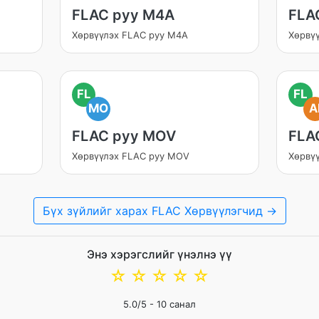
FLAC руу M4A
FLA
Хөрвүүлэх FLAC руу M4A
Хөрвү
FL
FL
MO
A
FLAC руу MOV
FLA
Хөрвүүлэх FLAC руу MOV
Хөрвүү
Бүх зүйлийг харах FLAC Хөрвүүлэгчид →
Энэ хэрэгслийг үнэлнэ үү
☆
☆
☆
☆
☆
5.0
/5 -
10
санал