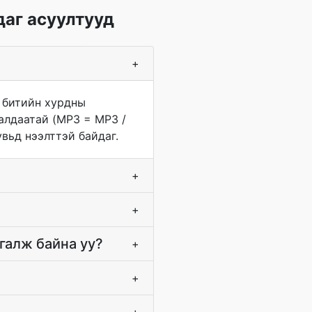
даг асуултууд
+
 битийн хурдны
 алдаатай (MP3 = MP3 /
вьд нээлттэй байдаг.
+
+
галж байна уу?
+
+