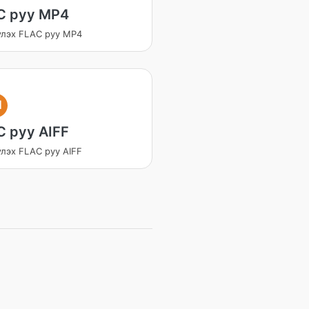
C руу MP4
үлэх FLAC руу MP4
I
C руу AIFF
лэх FLAC руу AIFF