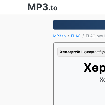
MP3
.to
MP3.to
FLAC
FLAC руу
Хязгааргүй:
1 хувиргалт/ца
Хөр
Х