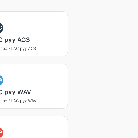
C
C руу AC3
үлэх FLAC руу AC3
A
C руу WAV
үлэх FLAC руу WAV
P