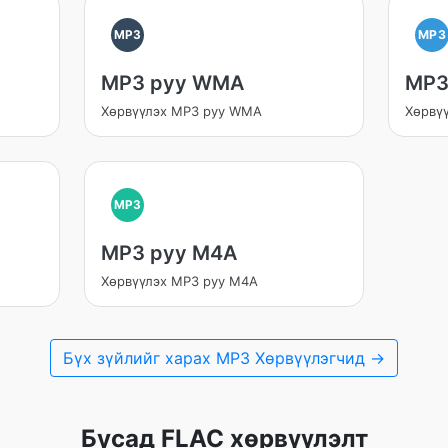
MP3
MP3
MP3 руу WMA
MP3
Хөрвүүлэх MP3 руу WMA
Хөрвүү
MP3
MP3 руу M4A
Хөрвүүлэх MP3 руу M4A
Бүх зүйлийг харах MP3 Хөрвүүлэгчид →
Бусад FLAC хөрвүүлэлт