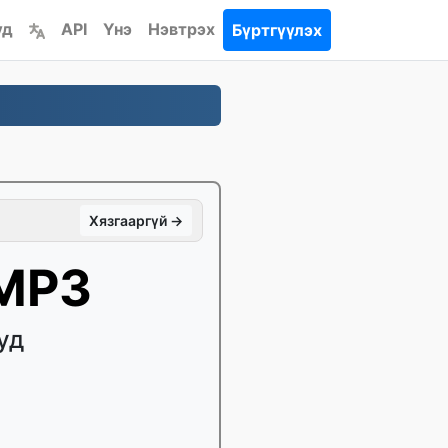
үд
API
Үнэ
Нэвтрэх
Бүртгүүлэх
Хязгааргүй →
 MP3
уд