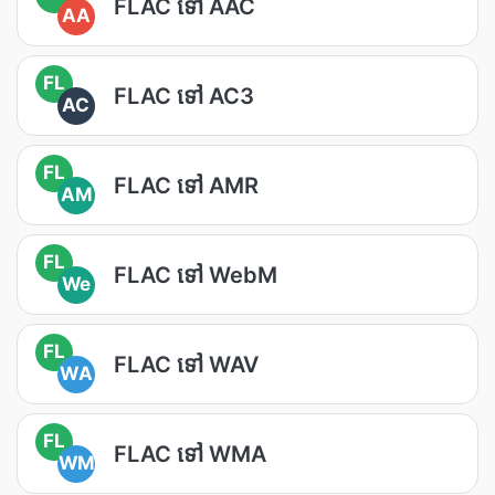
FLAC ទៅ AAC
AA
FL
FLAC ទៅ AC3
AC
FL
FLAC ទៅ AMR
AM
FL
FLAC ទៅ WebM
We
FL
FLAC ទៅ WAV
WA
FL
FLAC ទៅ WMA
WM