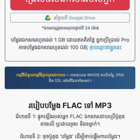
នាំចូល​ពី Google Drive
*ឯកសារត្រូវបានលុបបន្ទាប់ពី 24 ម៉ោង
បម្លែងឯកសាររហូតដល់ 1 GB ដោយឥតគិតថ្លៃ អ្នកប្រើប្រាស់ Pro
អាចបម្លែងឯកសាររហូតដល់ 100 GB;
ចុះឈ្មោះឥឡូវនេះ
កម្មវិធី​ជំនួយ​កម្មវិធី​គ្រប់គ្រង​ឯកសារ
— ភាពឯកជន WHOIS ឥតគិតថ្លៃ, DNS
និង SSL នៅលើដែនទាំងអស់។
របៀបបម្លែង FLAC ទៅ MP3
ជំហានទី 1: ផ្ទុកឡើងរបស់អ្នក FLAC ឯកសារដោយប្រើប៊ូតុង
ខាងលើ ឬដោយអូស និងទម្លាក់។
ជំហានទី 2: ចុចប៊ូតុង 'បម្លែង' ដើម្បីចាប់ផ្តើមការបម្លែង។