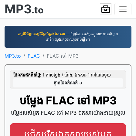
MP3
.to
កម្មវិធី​ជំនួយ​កម្មវិធី​គ្រប់គ្រង​ឯកសារ
— ទិញដែនរបស់អ្នកក្នុងរយៈពេលប៉ុន្មាន
នាទី។ ស្វែងរកចុះឈ្មោះចាប់ផ្តើម។
MP3.to
FLAC
FLAC ទៅ MP3
ផែនការ​ឥត​គិត​ថ្លៃ:
1 ការ​បម្លែង / ម៉ោង, ឯកសារ 1 នៅ​ពេល​មួយ
គ្មាន​ដែន​កំណត់ →
បម្លែង FLAC ទៅ MP3
បម្លែងរបស់អ្នក FLAC ទៅ MP3 ឯកសារយ៉ាងងាយស្រួល
ជ្រើសរើសឯកសាររបស់អ្នក