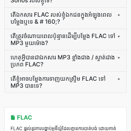
Sonos របស់ខ្ញុំទេ?
តើ​ឯកសារ FLAC របស់​ខ្ញុំ​ឯកជន​ក្នុង​អំឡុង​ពេល​
+
បម្លែង​ឬ​ទេ & # 160;?
តើ​ត្រូវ​ចំណាយ​ពេល​ប៉ុន្មាន​ដើម្បី​បម្លែង FLAC ទៅ
+
MP3 មួយ​ម៉ោង?
ហេតុ​អ្វី​បាន​ជា​ឯកសារ MP3 ខ្លាំង​ជាង / ស្ងាត់​ជាង​
+
ប្រភព FLAC?
តើ​ខ្ញុំ​អាច​បម្លែង​ការ​ទាញយក​ស្ទ្រីម FLAC ទៅ
+
MP3 បាន​ទេ?
FLAC
FLAC ផ្តល់នូវការបង្ហាប់អូឌីយ៉ូដែលគ្មានការបាត់បង់ ដោយកាត់