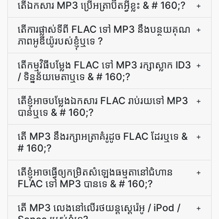
តើ​ឯកសារ MP3 ប្រើ​អត្រាប៊ីត​អ្វី​ខ្លះ & # 160;?
+
តើ​ការ​ផ្លាស់ទី​ពី FLAC ទៅ MP3 នឹង​បន្ថយ​គុណ
+
ភាព​អូឌីយ៉ូ​របស់​ខ្ញុំ​ឬ​ទេ ?
តើ​កម្មវិធី​បម្លែង FLAC ទៅ MP3 រក្សា​ស្លាក ID3
+
/ ទិន្នន័យ​មេតា​ឬទេ & # 160;?
តើ​ខ្ញុំ​អាច​បម្លែង​ឯកសារ FLAC រាប់រយ​ទៅ MP3
+
បាន​ឬ​ទេ & # 160;?
តើ MP3 នឹង​រក្សា​អត្រា​គំរូ​ដូច FLAC ដែរឬទេ &
+
# 160;?
តើ​ខ្ញុំ​អាច​ធ្វើ​ឲ្យ​កម្រិត​សំឡេង​ធម្មតា​នៅ​ជំហាន
+
FLAC ទៅ MP3 បាន​ទេ & # 160;?
តើ MP3 លេងនៅលើរថយន្តស្តេរ៉េអូ / iPod /
+