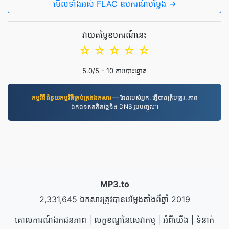
មើល​ទាំងអស់ FLAC ឧបករណ៍បម្លែង →
វាយតម្លៃឧបករណ៍នេះ
☆
☆
☆
☆
☆
5.0
/5 -
10
ការបោះឆ្នោត
កម្មវិធី​ជំនួយ​កម្មវិធី​គ្រប់គ្រង​ឯកសារ
— ដែនរបស់អ្នក, ធ្វើបានត្រឹមត្រូវ. ភាព
ឯកជនឥតគិតថ្លៃនិង DNS រួមបញ្ចូល។
MP3.to
2,331,645 ឯកសារត្រូវបានបម្លែងតាំងពីឆ្នាំ 2019
គោលការណ៍ឯកជនភាព
|
លក្ខខណ្ឌនៃសេវាកម្ម
|
អំពីយើង
|
ទំនាក់