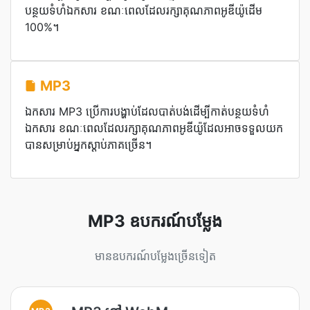
បន្ថយទំហំឯកសារ ខណៈពេលដែលរក្សាគុណភាពអូឌីយ៉ូដើម
100%។
MP3
ឯកសារ MP3 ប្រើការបង្ហាប់ដែលបាត់បង់ដើម្បីកាត់បន្ថយទំហំ
ឯកសារ ខណៈពេលដែលរក្សាគុណភាពអូឌីយ៉ូដែលអាចទទួលយក
បានសម្រាប់អ្នកស្តាប់ភាគច្រើន។
MP3 ឧបករណ៍បម្លែង
មានឧបករណ៍បម្លែងច្រើនទៀត