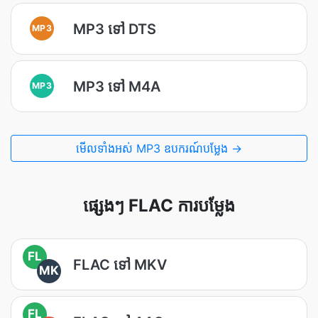
MP3 ទៅ DTS
MP3
MP3 ទៅ M4A
MP3
មើល​ទាំងអស់ MP3 ឧបករណ៍បម្លែង →
ផ្សេងៗ FLAC ការបម្លែង
FL
FLAC ទៅ MKV
MK
FL