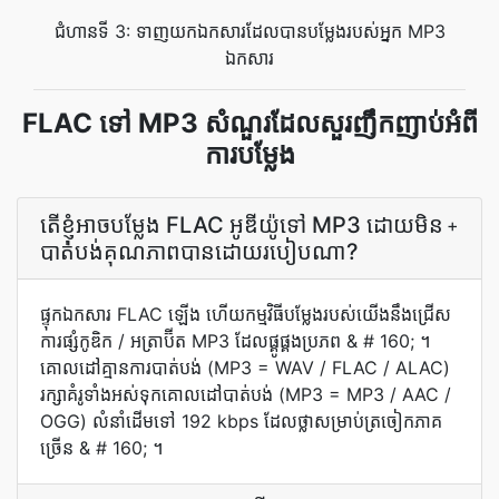
ជំហានទី 3: ទាញយកឯកសារដែលបានបម្លែងរបស់អ្នក MP3
ឯកសារ
FLAC ទៅ MP3 សំណួរដែលសួរញឹកញាប់អំពី
ការបម្លែង
តើ​ខ្ញុំ​អាច​បម្លែង FLAC អូឌីយ៉ូ​ទៅ MP3 ដោយ​មិន​
+
បាត់បង់​គុណភាព​បាន​ដោយ​របៀប​ណា?
ផ្ទុក​ឯកសារ FLAC ឡើង ហើយ​កម្មវិធី​បម្លែង​របស់​យើង​នឹង​ជ្រើស​
ការ​ផ្សំ​កូឌិក / អត្រាប៊ីត MP3 ដែល​ផ្គូផ្គង​ប្រភព & # 160; ។
គោលដៅ​គ្មាន​ការ​បាត់បង់ (MP3 = WAV / FLAC / ALAC)
រក្សា​គំរូ​ទាំងអស់​ទុក​គោលដៅ​បាត់បង់ (MP3 = MP3 / AAC /
OGG) លំនាំដើម​ទៅ 192 kbps ដែល​ថ្លា​សម្រាប់​ត្រចៀក​ភាគ
ច្រើន & # 160; ។