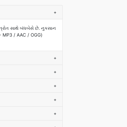
+
રોત સાથે બંધબેસે છે. નુકસાન
P3 = MP3 / AAC / OGG)
+
+
+
+
+