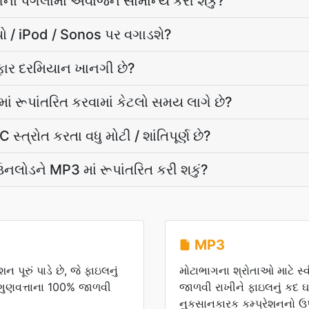
ધીના પગલાંમાં અવાજને સામાન્ય કરી શકું?
ીયો / iPod / Sonos પર વગાડશે?
રફાર દરમિયાન ખાનગી છે?
ં રૂપાંતરિત કરવામાં કેટલો સમય લાગે છે?
્ત્રોત કરતા વધુ મોટી / શાંતિપૂર્ણ છે?
ડાઉનલોડને MP3 માં રૂપાંતરિત કરી શકું?
MP3
પૂરું પાડે છે, જે ફાઇલનું
મોટાભાગના શ્રોતાઓ માટે સ્
ગુણવત્તાના 100% જાળવી
જાળવી રાખીને ફાઇલનું કદ ઘ
નુકસાનકારક કમ્પ્રેશનનો ઉપ