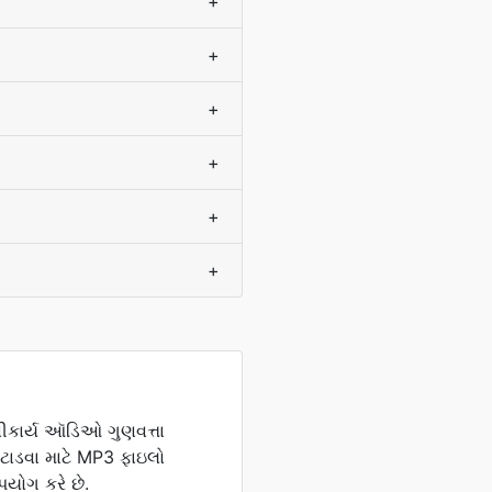
+
+
+
+
+
+
વીકાર્ય ઑડિઓ ગુણવત્તા
ટાડવા માટે MP3 ફાઇલો
યોગ કરે છે.