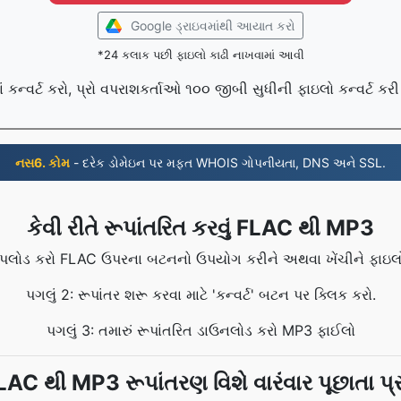
Google ડ્રાઇવમાંથી આયાત કરો
*24 કલાક પછી ફાઇલો કાઢી નાખવામાં આવી
કન્વર્ટ કરો, પ્રો વપરાશકર્તાઓ ૧૦૦ જીબી સુધીની ફાઇલો કન્વર્ટ કરી
નસ6. કોમ
- દરેક ડોમેઇન પર મફત WHOIS ગોપનીયતા, DNS અને SSL.
કેવી રીતે રૂપાંતરિત કરવું FLAC થી MP3
 અપલોડ કરો FLAC ઉપરના બટનનો ઉપયોગ કરીને અથવા ખેંચીને ફાઇલ
પગલું 2: રૂપાંતર શરૂ કરવા માટે 'કન્વર્ટ' બટન પર ક્લિક કરો.
પગલું 3: તમારું રૂપાંતરિત ડાઉનલોડ કરો MP3 ફાઈલો
AC થી MP3 રૂપાંતરણ વિશે વારંવાર પૂછાતા પ્રશ