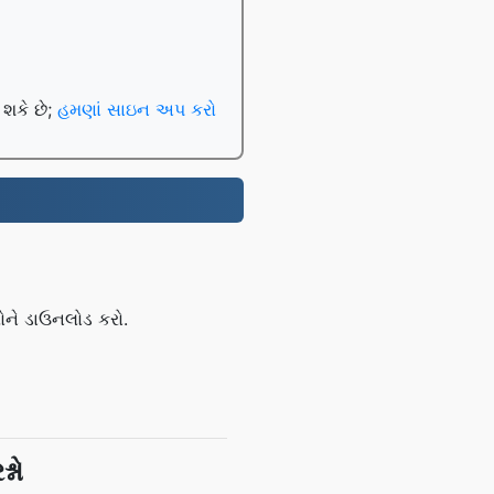
 શકે છે;
હમણાં સાઇન અપ કરો
ોને ડાઉનલોડ કરો.
્નો