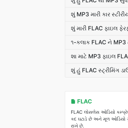
શું હું FLAC થી MP3 સુ
શું MP3 મારી કાર સ્ટીર
શું મારી FLAC ફાઇલ ફે
૧-કલાક FLAC ને MP3 મા
શા માટે MP3 ફાઇલ FLAC સ
શું હું FLAC સ્ટ્રીમિંગ 
FLAC
FLAC લોસલેસ ઓડિયો કમ્પ્રેશન 
કદ ઘટાડે છે અને મૂળ ઓડિયો 
રાખે છે.