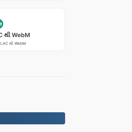
e
C થી WebM
ટ FLAC થી WebM