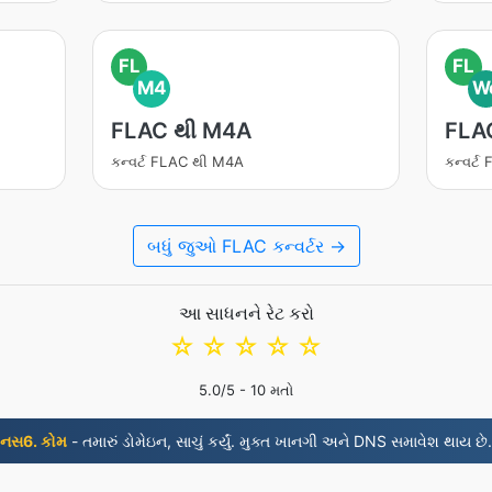
FL
FL
M4
W
FLAC થી M4A
FLA
કન્વર્ટ FLAC થી M4A
કન્વર્
બધું જુઓ FLAC કન્વર્ટર →
આ સાધનને રેટ કરો
☆
☆
☆
☆
☆
5.0
/5 -
10
મતો
નસ6. કોમ
- તમારું ડોમેઇન, સાચું કર્યું. મુક્ત ખાનગી અને DNS સમાવેશ થાય છે.