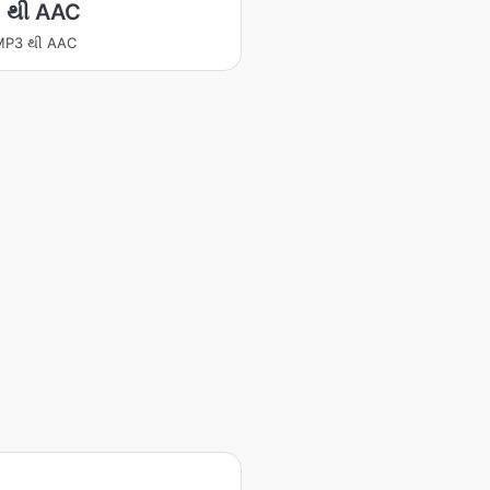
 થી AAC
ટ MP3 થી AAC