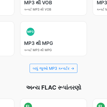
MP3 થી VOB
MP3
કન્વર્ટ MP3 થી VOB
કન્વર્
MP3
MP3 થી MPG
કન્વર્ટ MP3 થી MPG
બધું જુઓ MP3 કન્વર્ટર →
અન્ય FLAC રૂપાંતરણો
FL
FL