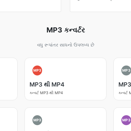
MP3 કન્વર્ટર
વધુ રૂપાંતર સાધનો ઉપલબ્ધ છે
MP3
MP3
MP3 થી MP4
MP3
કન્વર્ટ MP3 થી MP4
કન્વર્ટ
MP3
MP3