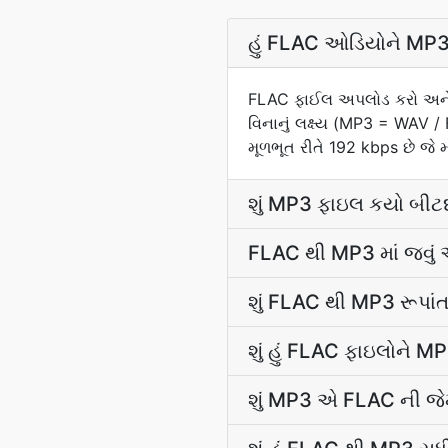
હું FLAC ઓડિયોને MP3 માં
FLAC ફાઈલ અપલોડ કરો અને અમ
વિનાનું લક્ષ્ય (MP3 = WAV 
મૂળભૂત રીતે 192 kbps છે જે મ
શું MP3 ફાઇલ કયો બીટદ
FLAC થી MP3 માં જવું એ
શું FLAC થી MP3 રૂપાંતરક
શું હું FLAC ફાઇલોને MP3
શું MP3 એ FLAC ની જે