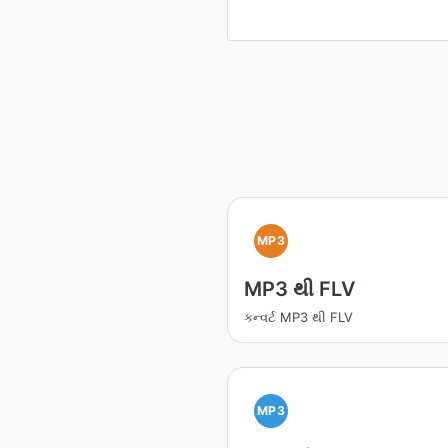
MP3
MP3 થી FLV
કન્વર્ટ MP3 થી FLV
MP3