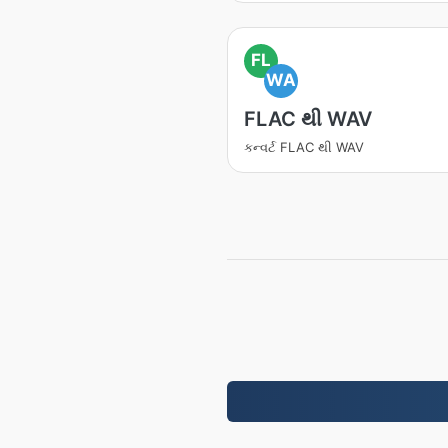
FL
WA
FLAC થી WAV
કન્વર્ટ FLAC થી WAV