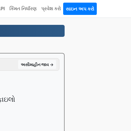
PI
કિંમત નિર્ધારણ
પ્રવેશ કરો
સાઇન અપ કરો
અસીમાહીન જાવ →
3
ફાઇલો