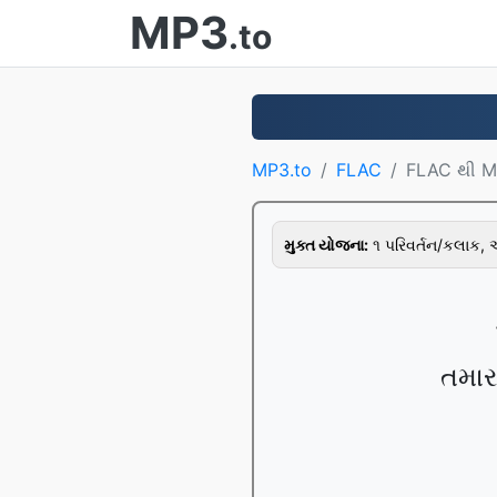
MP3
.to
MP3.to
FLAC
FLAC થી 
મુક્ત યોજના:
૧ પરિવર્તન/કલાક,
તમાર