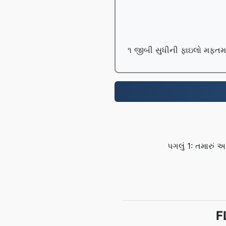
૧ જીબી સુધીની ફાઇલો મફતમાં 
પગલું 1: તમારું
FL