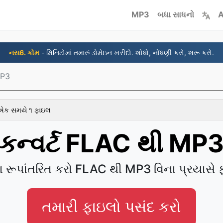
MP3
બધા સાધનો
A
નસ6. કોમ
- મિનિટોમાં તમારું ડોમેઇન ખરીદો. શોધો, નોંધણી કરો, શરૂ કરો.
MP3
 એક સમયે ૧ ફાઇલ
કન્વર્ટ FLAC થી MP
ા રૂપાંતરિત કરો FLAC થી MP3 વિના પ્રયાસે 
તમારી ફાઇલો પસંદ કરો