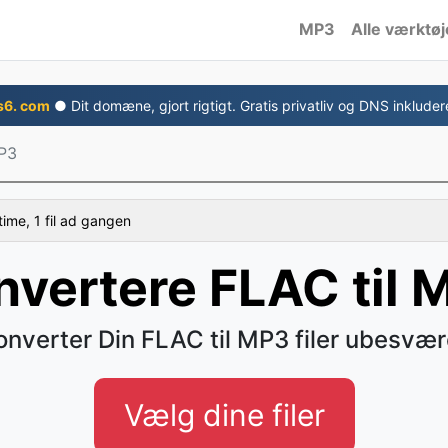
MP3
Alle værktøj
s6. com
● Dit domæne, gjort rigtigt. Gratis privatliv og DNS inkluder
MP3
time, 1 fil ad gangen
nvertere FLAC til 
onverter Din FLAC til MP3 filer ubesvær
Vælg dine filer