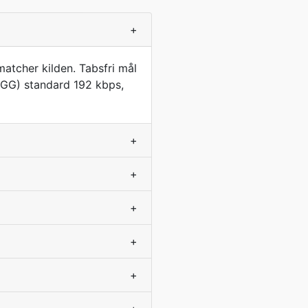
+
atcher kilden. Tabsfri mål
GG) standard 192 kbps,
+
+
+
+
+