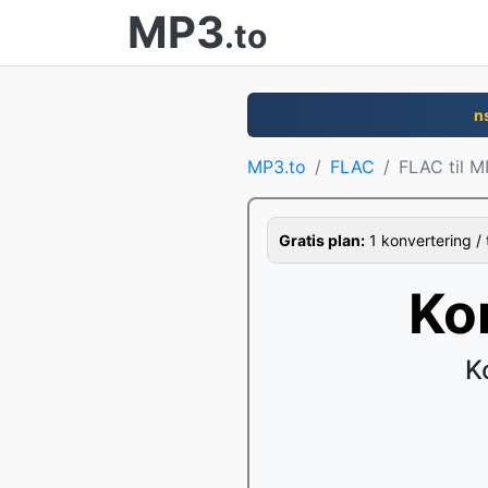
MP3
.to
n
MP3.to
FLAC
FLAC til 
Gratis plan:
1 konvertering / 
Ko
K