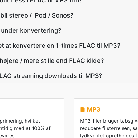
loudness i FLAC til MP3 trin?
 bil stereo / iPod / Sonos?
t under konvertering?
det at konvertere en 1-times FLAC til MP3?
højere / mere stille end FLAC kilde?
FLAC streaming downloads til MP3?
MP3
rimering, hvilket
MP3-filer bruger tabsgi
amtidig med at 100% af
reducere filstørrelsen, 
evares.
lydkvalitet opretholdes fo