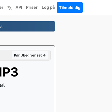
er
API
Priser
Log på
Tilmeld dig
et.
Kør Ubegrænset →
MP3
et