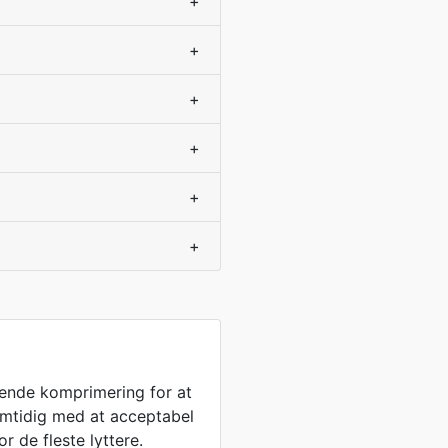
+
+
+
+
+
+
vende komprimering for at
samtidig med at acceptabel
r de fleste lyttere.