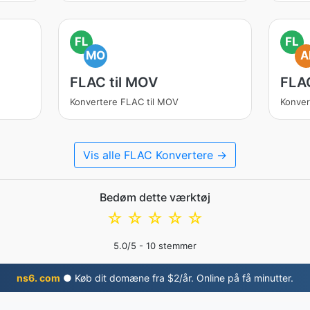
FL
FL
MO
A
FLAC til MOV
FLAC
Konvertere FLAC til MOV
Konver
Vis alle FLAC Konvertere →
Bedøm dette værktøj
☆
☆
☆
☆
☆
5.0
/5 -
10
stemmer
ns6. com
● Køb dit domæne fra $2/år. Online på få minutter.