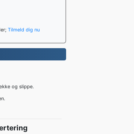
ler;
Tilmeld dig nu
ække og slippe.
en.
ertering