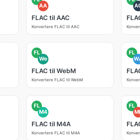
AA
A
FLAC til AAC
FLAC
Konvertere FLAC til AAC
Konver
FL
FL
We
W
FLAC til WebM
FLAC
Konvertere FLAC til WebM
Konver
FL
FL
M4
M
FLAC til M4A
FLAC
Konvertere FLAC til M4A
Konver