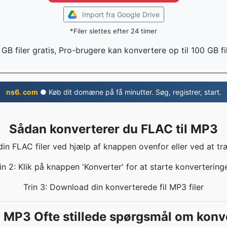
Import fra Google Drive
*Filer slettes efter 24 timer
 GB filer gratis, Pro-brugere kan konvertere op til 100 GB fi
ns6. com
● Køb dit domæne på få minutter. Søg, registrer, start.
Sådan konverterer du FLAC til MP3
 din FLAC filer ved hjælp af knappen ovenfor eller ved at tr
in 2: Klik på knappen 'Konverter' for at starte konvertering
Trin 3: Download din konverterede fil MP3 filer
l MP3 Ofte stillede spørgsmål om konv