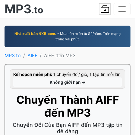
MP3
.to
Nhà xuất bản NXB.com.
- Mua tên miền từ $2/năm. Trên mạng
trong vài phút.
MP3.to
AIFF
AIFF đến MP3
Kế hoạch miễn phí:
1 chuyển đổi/ giờ, 1 tập tin mỗi lần
Không giới hạn →
Chuyển Thành AIFF
đến MP3
Chuyển Đổi Của Bạn AIFF đến MP3 tập tin
dễ dàng