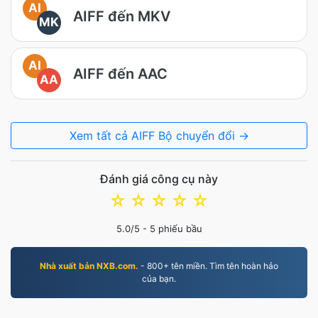
AI
AIFF đến MKV
MK
AI
AIFF đến AAC
AA
Xem tất cả AIFF Bộ chuyển đổi →
Đánh giá công cụ này
☆
☆
☆
☆
☆
5.0
/5 -
5
phiếu bầu
Nhà xuất bản NXB.com.
- 800+ tên miền. Tìm tên hoàn hảo
của bạn.