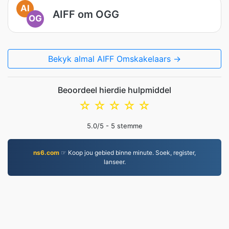
AI
AIFF om OGG
OG
Bekyk almal AIFF Omskakelaars →
Beoordeel hierdie hulpmiddel
☆
☆
☆
☆
☆
5.0
/5 -
5
stemme
ns6.com
☞ Koop jou gebied binne minute. Soek, register,
lanseer.