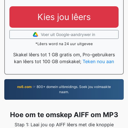
Kies jou lêers
Voer uit Google-aandrywer in
*Lêers word na 24 uur uitgevee
Skakel lêers tot 1 GB gratis om, Pro-gebruikers
kan lêers tot 100 GB omskakel;
Teken nou aan
ns6.com
☞ 800+ domein uitbreidings. Soek jou volmaakte
naam.
Hoe om te omskep AIFF om MP3
Stap 1: Laai jou op AIFF lêers met die knoppie