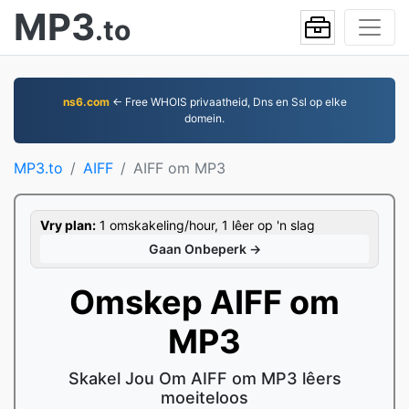
MP3
.to
ns6.com
← Free WHOIS privaatheid, Dns en Ssl op elke
domein.
MP3.to
AIFF
AIFF om MP3
Vry plan:
1 omskakeling/hour, 1 lêer op 'n slag
Gaan Onbeperk →
Omskep AIFF om
MP3
Skakel Jou Om AIFF om MP3 lêers
moeiteloos