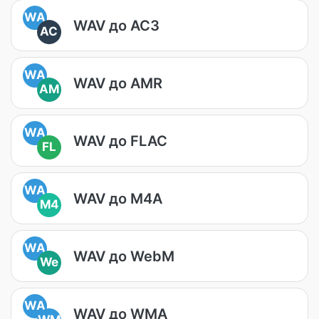
WA
WAV до AC3
AC
WA
WAV до AMR
AM
WA
WAV до FLAC
FL
WA
WAV до M4A
M4
WA
WAV до WebM
We
WA
WAV до WMA