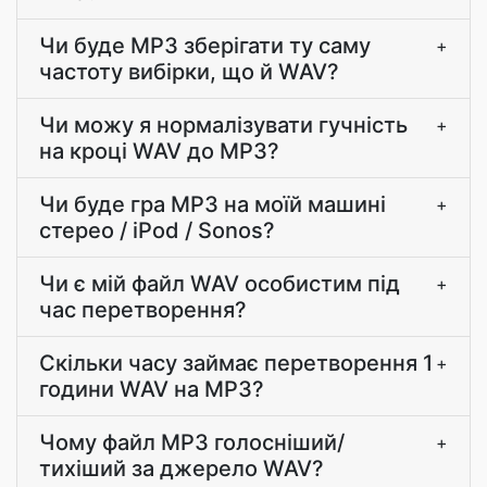
Чи буде MP3 зберігати ту саму
+
частоту вибірки, що й WAV?
Чи можу я нормалізувати гучність
+
на кроці WAV до MP3?
Чи буде гра MP3 на моїй машині
+
стерео / iPod / Sonos?
Чи є мій файл WAV особистим під
+
час перетворення?
Скільки часу займає перетворення 1
+
години WAV на MP3?
Чому файл MP3 голосніший/
+
тихіший за джерело WAV?