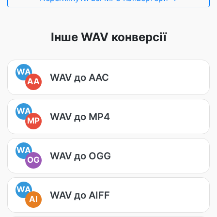
Інше WAV конверсії
WA
WAV до AAC
AA
WA
WAV до MP4
MP
WA
WAV до OGG
OG
WA
WAV до AIFF
AI