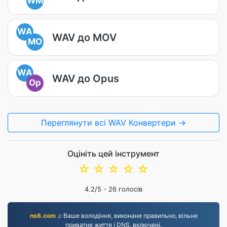
WM
WA
WAV до MOV
MO
WA
WAV до Opus
Op
Переглянути всі WAV Конвертери →
Оцініть цей інструмент
☆
☆
☆
☆
☆
4.2
/5 -
26
голосів
ns6.com
♫ Ваше володіння, виконане правильно, вільне
приватне життя і DNS, включені.