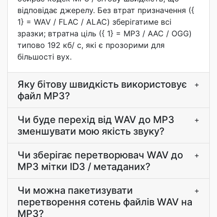
відповідає джерелу. Без втрат призначення ({
1} = WAV / FLAC / ALAC) зберігатиме всі
зразки; втратна ціль ({ 1} = MP3 / AAC / OGG)
типово 192 кб/ с, які є прозорими для
більшості вух.
Яку бітову швидкість використовує
+
файл MP3?
Чи буде перехід від WAV до MP3
+
зменшувати мою якість звуку?
Чи зберігає перетворювач WAV до
+
MP3 мітки ID3 / метаданих?
Чи можна пакетизувати
+
перетворення сотень файлів WAV на
MP3?