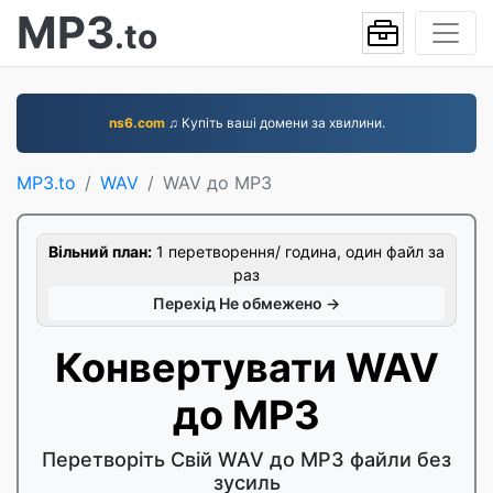
MP3
.to
ns6.com
♫ Купіть ваші домени за хвилини.
MP3.to
WAV
WAV до MP3
Вільний план:
1 перетворення/ година, один файл за
раз
Перехід Не обмежено →
Конвертувати WAV
до MP3
Перетворіть Свій WAV до MP3 файли без
зусиль