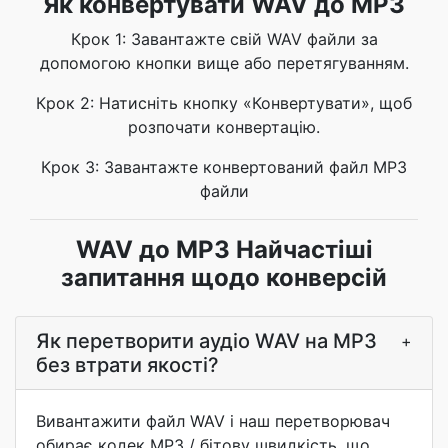
Як конвертувати WAV до MP3
Крок 1: Завантажте свій WAV файли за
допомогою кнопки вище або перетягуванням.
Крок 2: Натисніть кнопку «Конвертувати», щоб
розпочати конвертацію.
Крок 3: Завантажте конвертований файл MP3
файли
WAV до MP3 Найчастіші
запитання щодо конверсій
Як перетворити аудіо WAV на MP3
+
без втрати якості?
Вивантажити файл WAV і наш перетворювач
обирає кодек MP3 / бітову швидкість, що