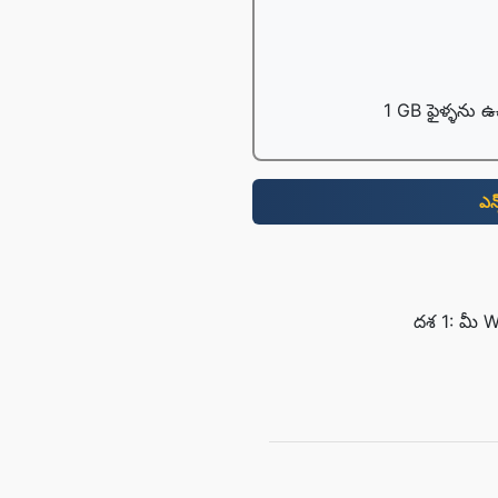
1 GB ఫైళ్ళను ఉ
ఎన
దశ 1: మీ WA