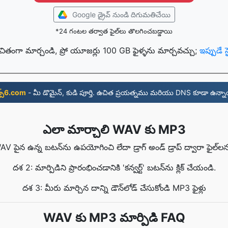
Google డ్రైవ్ నుండి దిగుమతిచేయి
*24 గంటల తర్వాత ఫైల్‌లు తొలగించబడ్డాయి
చితంగా మార్చండి, ప్రో యూజర్లు 100 GB ఫైళ్ళను మార్చవచ్చు;
ఇప్పుడే 
్స్6.com
- మీ డొమైన్, కుడి పూర్తి. ఉచిత ప్రయత్నము మరియు DNS కూడా ఉన్నా
ఎలా మార్చాలి WAV కు MP3
V పైన ఉన్న బటన్‌ను ఉపయోగించి లేదా డ్రాగ్ అండ్ డ్రాప్ ద్వారా ఫైల్‌లను 
దశ 2: మార్పిడిని ప్రారంభించడానికి 'కన్వర్ట్' బటన్‌ను క్లిక్ చేయండి.
దశ 3: మీరు మార్చిన దాన్ని డౌన్‌లోడ్ చేసుకోండి MP3 ఫైళ్లు
WAV కు MP3 మార్పిడి FAQ