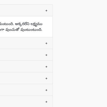
+
ుంది. అక్కరలేని లక్ష్యము
ంగా వుంచుతో వుంటుంటుంది.
+
+
+
+
+
+