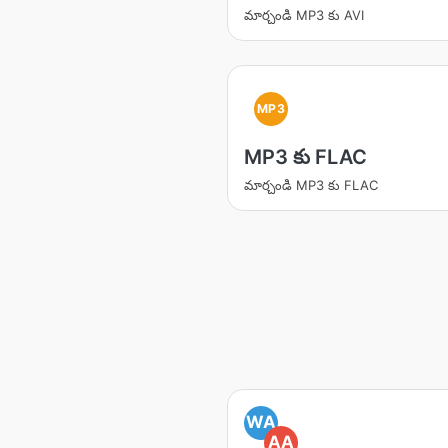
మార్చండి MP3 కు AVI
MP3
MP3 కు FLAC
మార్చండి MP3 కు FLAC
WA
AA