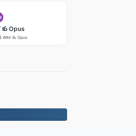
p
 కు Opus
డి WAV కు Opus