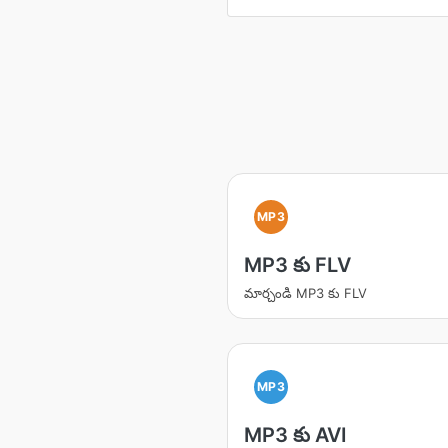
MP3
MP3 కు FLV
మార్చండి MP3 కు FLV
MP3
MP3 కు AVI