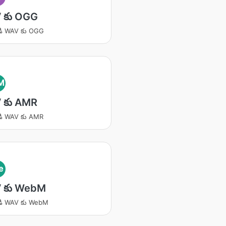
 కు OGG
డి WAV కు OGG
M
 కు AMR
డి WAV కు AMR
e
 కు WebM
డి WAV కు WebM