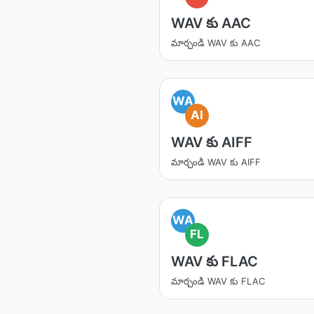
WAV కు AAC
మార్చండి WAV కు AAC
WA
AI
WAV కు AIFF
మార్చండి WAV కు AIFF
WA
FL
WAV కు FLAC
మార్చండి WAV కు FLAC