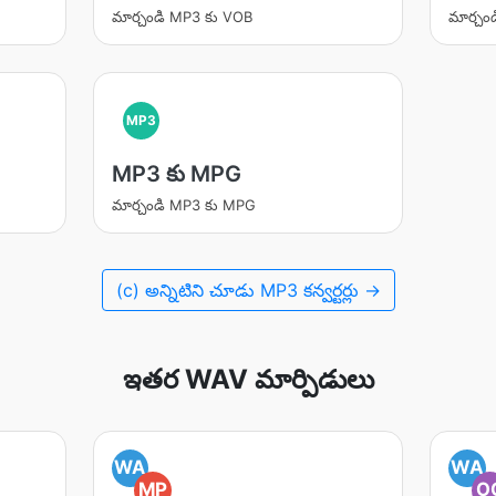
మార్చండి MP3 కు VOB
మార్చం
MP3
MP3 కు MPG
మార్చండి MP3 కు MPG
(c) అన్నిటిని చూడు MP3 కన్వర్టర్లు →
ఇతర WAV మార్పిడులు
WA
WA
MP
O