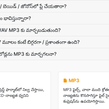
 బెయిడ్‌ / జోనోస్‌లో ప్లే చేయతారా?
 భావిస్తున్నారా?
AV MP3 కు మార్చబడుతుంది?
 మూలం కంటే బిగ్గరగా / ప్రశాంతంగా ఉంది?
న్ లోడ్లను MP3 కు మార్చగలనా?
MP3
డ్ ఫార్మాట్‌లో నిల్వ చేస్తాయి,
MP3 ఫైల్స్, చాలా మంది శ
CD-నాణ్యత ధ్వనిని
నాణ్యతను కొనసాగిస్తూ ఫైల్ సై
కంప్రెషన్‌ను ఉపయోగిస్తాయి.