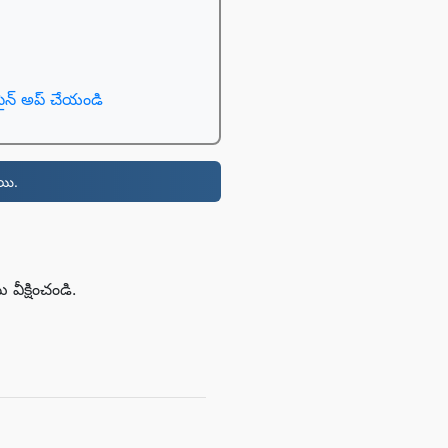
సైన్ అప్ చేయండి
యి.
వీక్షించండి.