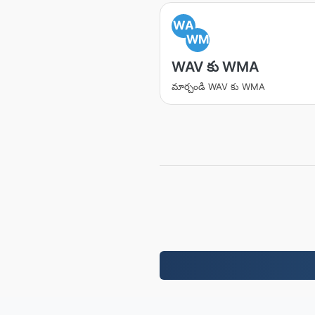
WA
WM
WAV కు WMA
మార్చండి WAV కు WMA