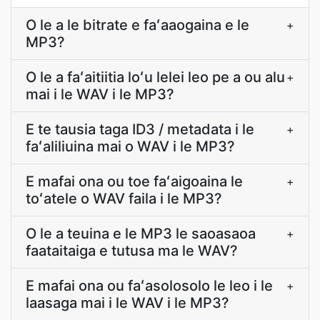
O le a le bitrate e faʻaaogaina e le
+
MP3?
O le a faʻaitiitia loʻu lelei leo pe a ou alu
+
mai i le WAV i le MP3?
E te tausia taga ID3 / metadata i le
+
faʻaliliuina mai o WAV i le MP3?
E mafai ona ou toe faʻaigoaina le
+
toʻatele o WAV faila i le MP3?
O le a teuina e le MP3 le saoasaoa
+
faataitaiga e tutusa ma le WAV?
E mafai ona ou faʻasolosolo le leo i le
+
laasaga mai i le WAV i le MP3?