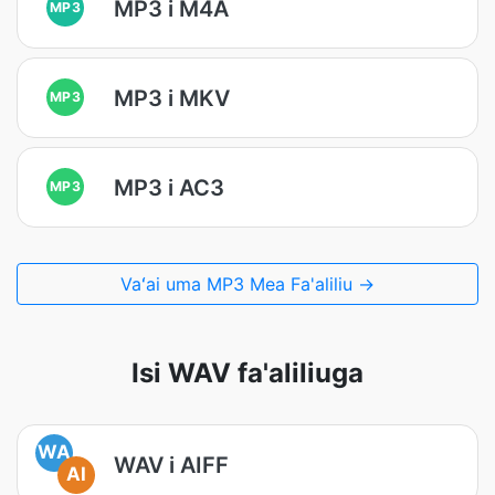
MP3 i M4A
MP3
MP3 i MKV
MP3
MP3 i AC3
MP3
Vaʻai uma MP3 Mea Fa'aliliu →
Isi WAV fa'aliliuga
WA
WAV i AIFF
AI