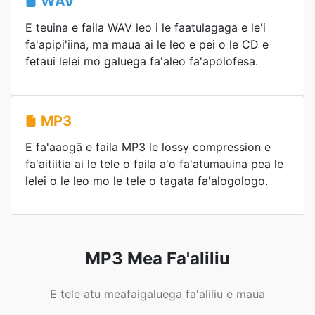
WAV
E teuina e faila WAV leo i le faatulagaga e le'i
fa'apipi'iina, ma maua ai le leo e pei o le CD e
fetaui lelei mo galuega fa'aleo fa'apolofesa.
MP3
E fa'aaogā e faila MP3 le lossy compression e
fa'aitiitia ai le tele o faila a'o fa'atumauina pea le
lelei o le leo mo le tele o tagata fa'alogologo.
MP3 Mea Fa'aliliu
E tele atu meafaigaluega fa'aliliu e maua