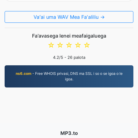
Vaʻai uma WAV Mea Fa'aliliu →
Fa'avasega lenei meafaigaluega
☆
☆
☆
☆
☆
4.2
/5 -
26
palota
ns6.com
- Free WHOIS privasi, DNS ma SSL i so o se igoa o le
igoa.
MP3.to