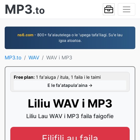
MP3
.to
ns6.com
- 800+ faʻalautelega o le 'upega tafaʻilagi. Suʻe lau
igoa atoatoa.
MP3.to
WAV
WAV i MP3
Free plan:
1 faʻaiuga / itula, 1 faila i le taimi
E le faʻatapulaʻaina →
Liliu WAV i MP3
Liliu Lau WAV i MP3 faila faigofie
Filifili au faila