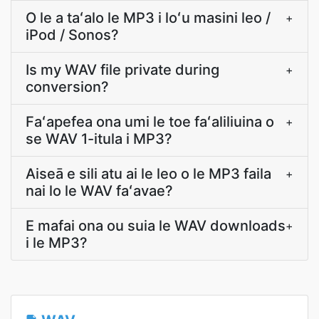
O le a taʻalo le MP3 i loʻu masini leo /
+
iPod / Sonos?
Is my WAV file private during
+
conversion?
Faʻapefea ona umi le toe faʻaliliuina o
+
se WAV 1-itula i MP3?
Aiseā e sili atu ai le leo o le MP3 faila
+
nai lo le WAV faʻavae?
E mafai ona ou suia le WAV downloads
+
i le MP3?