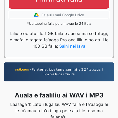
Faʻaulu mai Google Drive
*Ua tapeina faila pe a mavae le 24 itula
Liliu e oo atu i le 1 GB faila e aunoa ma se totogi,
e mafai e tagata faʻaoga Pro ona liliu e oo atu i le
100 GB faila;
Saini nei lava
ns6.com
- Faʻatau lau igoa tauvalaau mai le $ 2 / tausaga. I
luga ole laiga i minute.
Auala e faaliliu ai WAV i MP3
Laasaga 1: Lafo i luga lau WAV faila e faʻaaoga ai
le faʻamau o loʻo i luga pe e ala i le toso ma
faʻapaʻu.