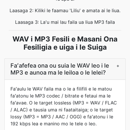
Laasaga 2: Kiliki le faamau 'Liliu' e amata ai le liua.
Laasaga 3: La'u mai lau faila ua liua MP3 faila
WAV i MP3 Fesili e Masani Ona
Fesiligia e uiga i le Suiga
Faʻafefea ona ou suia le WAV leo i le
+
MP3 e aunoa ma le leiloa o le lelei?
Faʻaulu le WAV faila ma o le a filifili e le matou
faʻatonu le MP3 codec / bitrate e fetaui ma le
faʻavae. O le target lossless (MP3 = WAV / FLAC
/ ALAC) e tausia uma ni faataitaiga; o le target
lossy (MP3 = MP3 / AAC / OGG) e faʻatonu i le
192 kbps lea e manino mo le tele o leo.