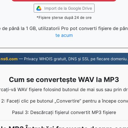
Import de la Google Drive
*Fișiere șterse după 24 de ore
 de până la 1 GB, utilizatorii Pro pot converti fișiere de pâ
te acum
ns6.com
— Privacy WHOIS gratuit, DNS și SSL pe fiecare domeniu.
Cum se convertește WAV la MP3
ărcați-vă WAV fișiere folosind butonul de mai sus sau prin d
 2: Faceți clic pe butonul „Convertire” pentru a începe conv
Pasul 3: Descărcați fișierul convertit MP3 fișiere