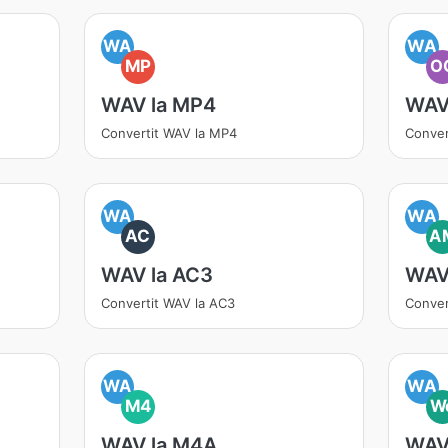
WA
WA
MP
O
WAV la MP4
WAV
Convertit WAV la MP4
Conver
WA
WA
AC
A
WAV la AC3
WAV
Convertit WAV la AC3
Conver
WA
WA
M4
W
WAV la M4A
WAV