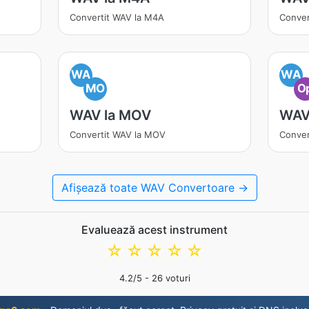
Convertit WAV la M4A
Conver
WA
WA
MO
O
WAV la MOV
WAV
Convertit WAV la MOV
Conver
Afișează toate WAV Convertoare →
Evaluează acest instrument
☆
☆
☆
☆
☆
4.2
/5 -
26
voturi