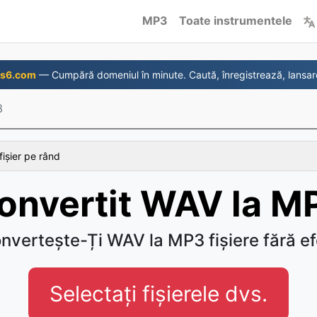
MP3
Toate instrumentele
s6.com
— Cumpără domeniul în minute. Caută, înregistrează, lansar
3
fișier pe rând
onvertit WAV la M
nvertește-Ți WAV la MP3 fișiere fără ef
Selectați fișierele dvs.