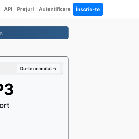
API
Prețuri
Autentificare
Înscrie-te
e.
Du-te nelimitat →
P3
ort