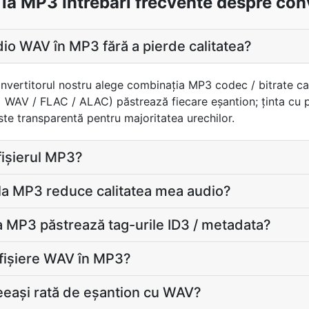
la MP3 Întrebări frecvente despre conv
io WAV în MP3 fără a pierde calitatea?
convertitorul nostru alege combinaţia MP3 codec / bitrate ca
= WAV / FLAC / ALAC) păstrează fiecare eșantion; ţinta cu
te transparentă pentru majoritatea urechilor.
 fișierul MP3?
la MP3 reduce calitatea mea audio?
 MP3 păstrează tag-urile ID3 / metadata?
 fișiere WAV în MP3?
eeași rată de eșantion cu WAV?