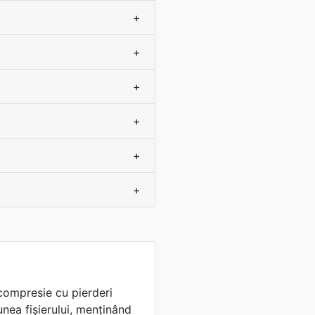
+
+
+
+
+
+
 compresie cu pierderi
nea fișierului, menținând