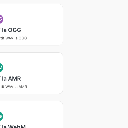
G
 la OGG
tit WAV la OGG
M
 la AMR
tit WAV la AMR
e
 la WebM