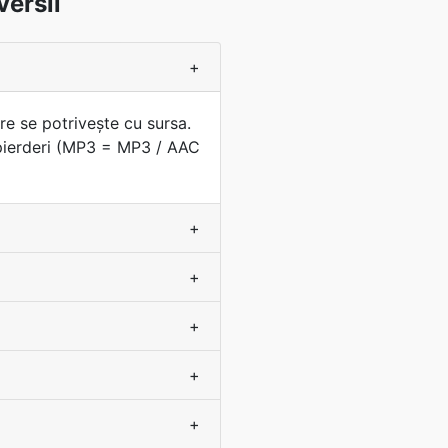
ersii
+
re se potriveşte cu sursa.
 pierderi (MP3 = MP3 / AAC
+
+
+
+
+