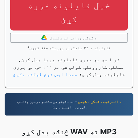
خپل فایلونه غوره
کړئ
د ګوګل ډرایو نه دننول
*فایلونه د ۲۴ ساعتونو وروسته حذف کیږي
تر ۱ جي بي پورې فایلونه وړیا بدل کړئ،
مسلکي کاروونکي کولی شي تر ۱۰۰ جي بي پورې
فایلونه بدل کړي؛
همدا اوس نوم لیکنه وکړئ
د انټرنېټ د شبکې د شبکې
- په دقیقو کې ستاسو ډومین واخلئ.
لټون، راجستر، پیل.
څنګه بدل کړو WAV ته MP3