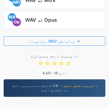
WAV ته MOV
MO
WA
WAV ته Opus
Op
ټول ښودل WAV بدلونکي →
دا وسیله درجه بندي کړئ
☆
☆
☆
☆
☆
رایې
26
/5 -
4.2
د انټرنېټ د شبکې د شبکې
- د $ 2 / کال څخه ستاسو ډومین واخلئ.
په دقیقو کې آنلاین.