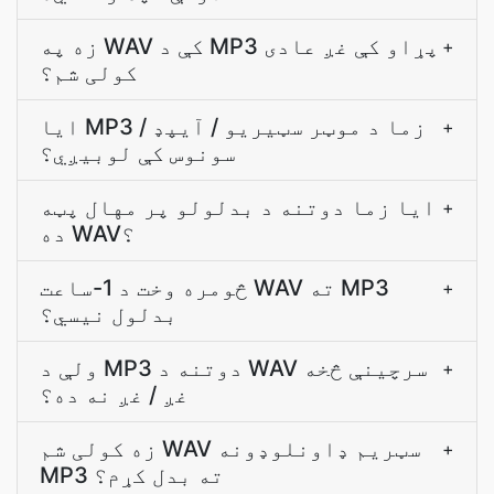
زه په WAV کې د MP3 پړاو کې غږ عادی
+
کولی شم؟
ایا MP3 زما د موټر سټیریو / آیپډ /
+
سونوس کې لوبیږي؟
ایا زما دوتنه د بدلولو پر مهال پټه
+
ده WAV؟
څومره وخت د 1-ساعت WAV ته MP3
+
بدلول نیسي؟
ولې د MP3 دوتنه د WAV سرچینې څخه
+
غږ / غږ نه ده؟
زه کولی شم WAV سټریم ډاونلوډونه
+
MP3 ته بدل کړم؟