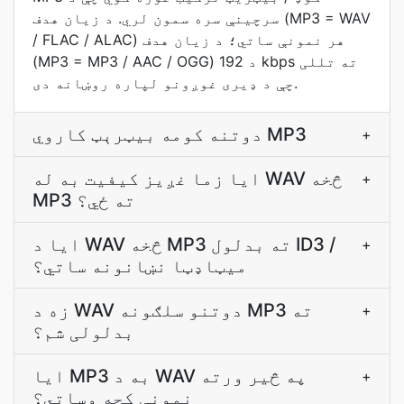
سرچینې سره سمون لري. د زیان هدف (MP3 = WAV
/ FLAC / ALAC) هر نمونې ساتي؛ د زیان هدف
(MP3 = MP3 / AAC / OGG) د 192 kbps ته تللی
چې د ډیری غوږونو لپاره روښانه دی.
دوتنه کومه بيټرېټ کاروي MP3
+
ایا زما غږيز کیفیت به له WAV څخه
+
MP3 ته ځي؟
ایا د WAV څخه MP3 ته بدلول ID3 /
+
ميټاډټا نښانونه ساتي؟
زه د WAV دوتنو سلګونه MP3 ته
+
بدلولی شم؟
ایا MP3 به د WAV په څیر ورته
+
نمونې کچه وساتي؟