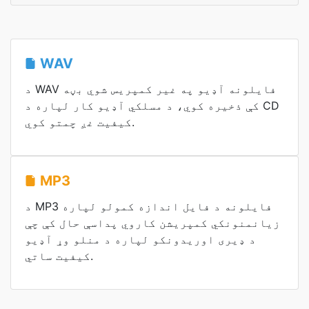
WAV
د WAV فایلونه آډیو په غیر کمپریس شوي بڼه
کې ذخیره کوي، د مسلکي آډیو کار لپاره د CD
کیفیت غږ چمتو کوي.
MP3
د MP3 فایلونه د فایل اندازه کمولو لپاره
زیانمنونکي کمپریشن کاروي پداسې حال کې چې
د ډیری اوریدونکو لپاره د منلو وړ آډیو
کیفیت ساتي.