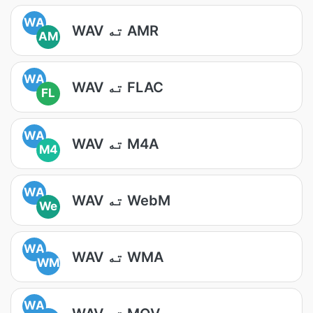
WA
WAV ته AMR
AM
WA
WAV ته FLAC
FL
WA
WAV ته M4A
M4
WA
WAV ته WebM
We
WA
WAV ته WMA
WM
WA