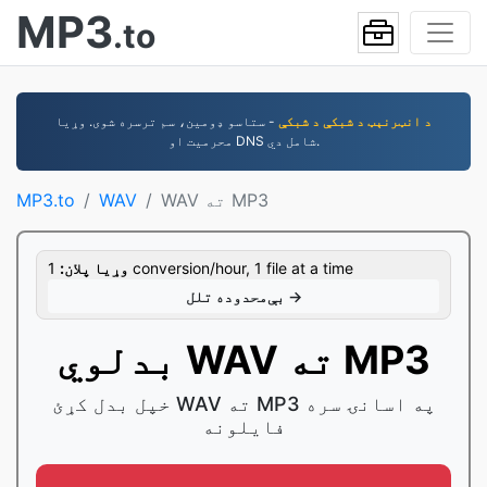
MP3
.to
د انټرنېټ د شبکې د شبکې
- ستاسو ډومین، سم ترسره شوی. وړیا
محرمیت او DNS شامل دي.
WAV ته MP3
WAV
MP3.to
1 conversion/hour, 1 file at a time
وړيا پلان:
بې‌محدوده تلل →
بدلوي WAV ته MP3
خپل بدل کړئ WAV ته MP3 په اسانۍ سره
فایلونه