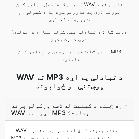
لومړی ګام: خپل اپلوډ کړئ WAV فایلونه د
پورته تڼۍ په کارولو سره یا د کشولو او
غورځولو له لارې.
دوهم ګام: د تبادلې پیل کولو لپاره د 'بدلون'
تڼۍ کلیک وکړئ.
دریم ګام: خپل بدل شوی ډاونلوډ کړئ MP3
فایلونه
WAV ته MP3 د تبادلې په اړه
پوښتنې او ځوابونه
زه څنګه د کیفیت له لاسه ورکولو پرته
+
WAV غږیز ته MP3 بدلوم؟
د WAV دوتنه پورته کړئ او زموږ بدلونکی د
MP3 کوډ / بیټریټ ترکیب غوره کوي چې د