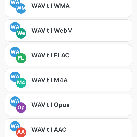
WA
WAV til WMA
WM
WA
WAV til WebM
We
WA
WAV til FLAC
FL
WA
WAV til M4A
M4
WA
WAV til Opus
Op
WA
WAV til AAC
AA