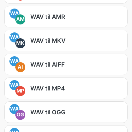
WA
WAV til AMR
AM
WA
WAV til MKV
MK
WA
WAV til AIFF
AI
WA
WAV til MP4
MP
WA
WAV til OGG
OG