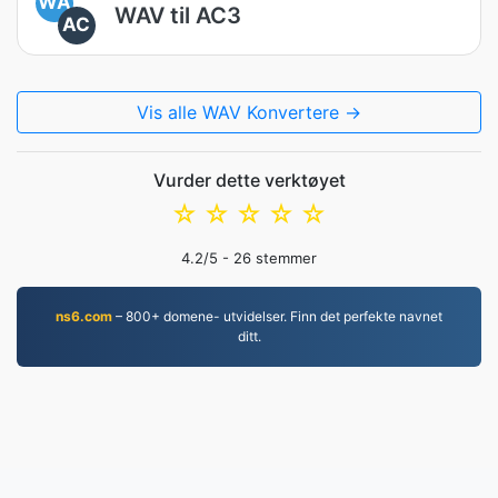
WA
WAV til AC3
AC
Vis alle WAV Konvertere →
Vurder dette verktøyet
☆
☆
☆
☆
☆
4.2
/5 -
26
stemmer
ns6.com
– 800+ domene- utvidelser. Finn det perfekte navnet
ditt.