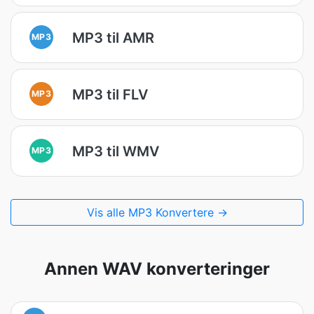
MP3 til AMR
MP3
MP3 til FLV
MP3
MP3 til WMV
MP3
Vis alle MP3 Konvertere →
Annen WAV konverteringer