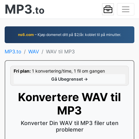
MP3
.to
ns6.com
– Kjøp domenet ditt på $2/år. koblet til på minutter.
MP3.to
WAV
WAV til MP3
Fri plan:
1 konvertering/time, 1 fil om gangen
Gå Ubegrenset →
Konvertere WAV til
MP3
Konverter Din WAV til MP3 filer uten
problemer