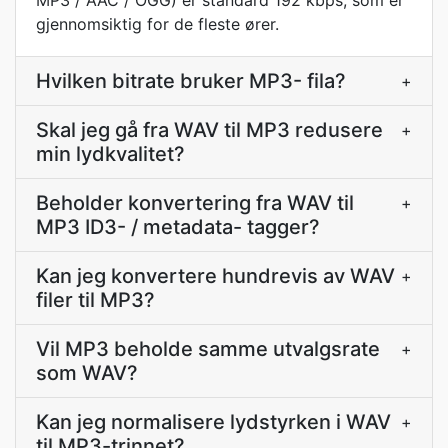
MP3 / AAC / OGG) er standard 192 kbps, som er
gjennomsiktig for de fleste ører.
Hvilken bitrate bruker MP3- fila?
+
Skal jeg gå fra WAV til MP3 redusere
+
min lydkvalitet?
Beholder konvertering fra WAV til
+
MP3 ID3- / metadata- tagger?
Kan jeg konvertere hundrevis av WAV
+
filer til MP3?
Vil MP3 beholde samme utvalgsrate
+
som WAV?
Kan jeg normalisere lydstyrken i WAV
+
til MP3-trinnet?