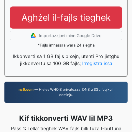
Agħżel il-fajls tiegħek
Importazzjoni minn Google Drive
*Fajls imħassra wara 24 siegħa
Ikkonverti sa 1 GB fajls b'xejn, utenti Pro jistgħu
jikkonvertu sa 100 GB fajls;
Irreġistra issa
ns6.com
— Ħieles WHOIS privatezza, DNS u SSL fuq kull
dominju.
Kif tikkonverti WAV lil MP3
Pass 1: Tella' tiegħek WAV fajls billi tuża l-buttuna