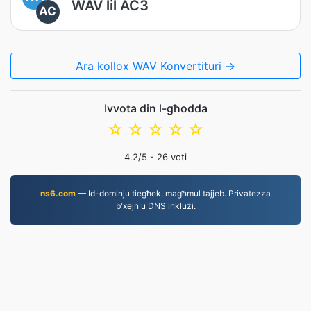
WAV lil AC3
AC
Ara kollox WAV Konvertituri →
Ivvota din l-għodda
☆
☆
☆
☆
☆
4.2
/5 -
26
voti
ns6.com
— Id-dominju tiegħek, magħmul tajjeb. Privatezza
b'xejn u DNS inklużi.