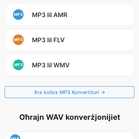
MP3 lil AMR
MP3
MP3 lil FLV
MP3
MP3 lil WMV
MP3
Ara kollox MP3 Konvertituri →
Oħrajn WAV konverżjonijiet