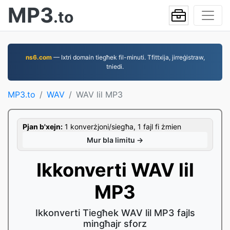
MP3
.to
ns6.com
— Ixtri domain tiegħek fil-minuti. Tfittxija, jirreġistraw,
tniedi.
MP3.to
WAV
WAV lil MP3
Pjan b'xejn:
1 konverżjoni/siegħa, 1 fajl fi żmien
Mur bla limitu →
Ikkonverti WAV lil
MP3
Ikkonverti Tiegħek WAV lil MP3 fajls
mingħajr sforz