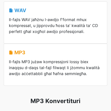
WAV
Il-fajls WAV jaħżnu l-awdjo f'format mhux
kompressat, u jipprovdu ħoss ta' kwalità ta' CD
perfett għal xogħol awdjo professjonali.
MP3
Il-fajls MP3 jużaw kompressjoni lossy biex
inaqqsu d-daqs tal-fajl filwaqt li jżommu kwalità
awdjo aċċettabbli għal ħafna semmiegħa.
MP3 Konvertituri