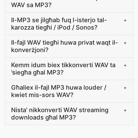
WAV sa MP3?
Il-MP3 se jilgħab fuq l-isterjo tal-
+
karozza tiegħi / iPod / Sonos?
Il-fajl WAV tiegħi huwa privat waqt il-
+
konverżjoni?
Kemm idum biex tikkonverti WAV ta
+
’siegħa għal MP3?
Għaliex il-fajl MP3 huwa louder /
+
kwiet mis-sors WAV?
Nista' nikkonverti WAV streaming
+
downloads għal MP3?