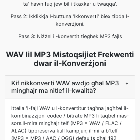
ta' hawn fuq jew billi tkaxkar u twaqqa'.
Pass 2: Ikklikkja l-buttuna 'Ikkonverti' biex tibda l-
konverżjoni.
Pass 3: Niżżel il-konvertit tiegħek MP3 fajls
WAV lil MP3 Mistoqsijiet Frekwenti
dwar il-Konverżjoni
Kif nikkonverti WAV awdjo għal MP3
+
mingħajr ma nitlef il-kwalità?
Ittella 'l-fajl WAV u l-konvertitur tagħna jagħżel il-
kombinazzjoni codec / bitrate MP3 li taqbel mas-
sors.Il-mira mingħajr telf (MP3 = WAV / FLAC /
ALAC) tippreserva kull kampjun; il-mira b'telf
(MP3 = MP3 / AAC / OGG) defaults għal 192