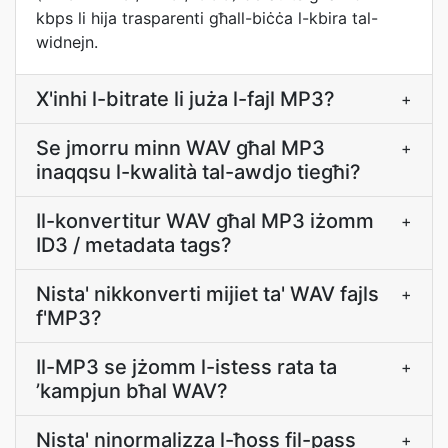
kbps li hija trasparenti għall-biċċa l-kbira tal-
widnejn.
X'inhi l-bitrate li juża l-fajl MP3?
+
Se jmorru minn WAV għal MP3
+
inaqqsu l-kwalità tal-awdjo tiegħi?
Il-konvertitur WAV għal MP3 iżomm
+
ID3 / metadata tags?
Nista' nikkonverti mijiet ta' WAV fajls
+
f'MP3?
Il-MP3 se jżomm l-istess rata ta
+
’kampjun bħal WAV?
Nista' ninormalizza l-ħoss fil-pass
+