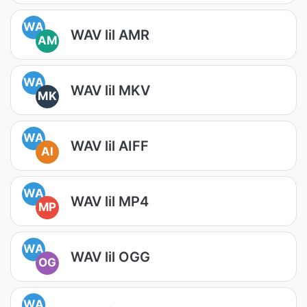
WA
WAV lil AMR
AM
WA
WAV lil MKV
MK
WA
WAV lil AIFF
AI
WA
WAV lil MP4
MP
WA
WAV lil OGG
OG
WA