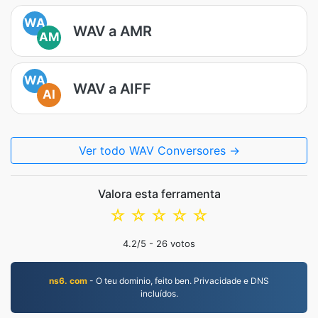
WA
WAV a AMR
AM
WA
WAV a AIFF
AI
Ver todo WAV Conversores →
Valora esta ferramenta
☆
☆
☆
☆
☆
4.2
/5 -
26
votos
ns6. com
- O teu dominio, feito ben. Privacidade e DNS
incluídos.