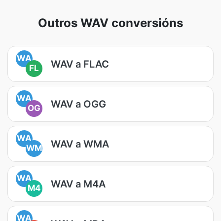
Outros WAV conversións
WA
WAV a FLAC
FL
WA
WAV a OGG
OG
WA
WAV a WMA
WM
WA
WAV a M4A
M4
WA