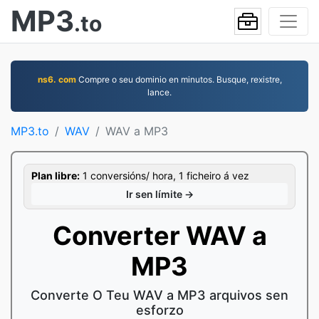
MP3
.to
ns6. com
Compre o seu dominio en minutos. Busque, rexistre,
lance.
MP3.to
WAV
WAV a MP3
Plan libre:
1 conversións/ hora, 1 ficheiro á vez
Ir sen límite →
Converter WAV a
MP3
Converte O Teu WAV a MP3 arquivos sen
esforzo