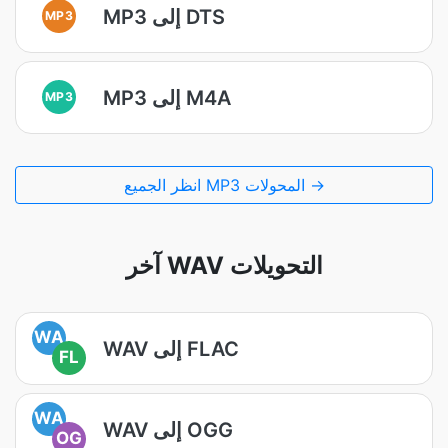
MP3 إلى DTS
MP3
MP3 إلى M4A
MP3
انظر الجميع MP3 المحولات →
آخر WAV التحويلات
WA
WAV إلى FLAC
FL
WA
WAV إلى OGG
OG