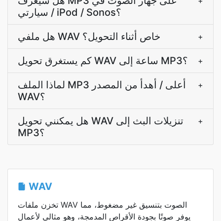
هل سيُعزَف MP3 على جهاز الصوت في
+
سيارتي / iPod / Sonos؟
هل ملفي WAV خاص أثناء التحويل؟
+
كم يستغرق تحويل WAV ساعة إلى MP3؟
+
لماذا الملف MP3 أعلى / أهدأ من المصدر
+
WAV؟
هل يمكنني تحويل WAV تنزيلات البث إلى
+
MP3؟
WAV
تخزن ملفات WAV الصوت بتنسيق غير مضغوط، مما
يوفر صوتًا بجودة الأقراص المدمجة، وهو مثالي لأعمال