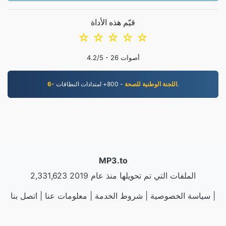
قيّم هذه الأداة
☆
☆
☆
☆
☆
أصوات
26
/5 -
4.2
- 800+ امتدادات النطاقات.
6- اللجنة الوطنية للصحة
MP3.to
2,331,623 الملفات التي تم تحويلها منذ عام 2019
|
سياسة الخصوصية
|
شروط الخدمة
|
معلومات عنا
|
اتصل بنا
عينات
|
تثبيت التطبيق
|
API
nadermx
LLC | صنع بواسطة
VPS.org
|
© 2026 MP3.to