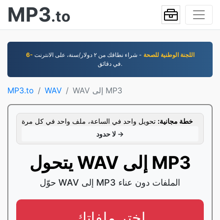
MP3
.to
6- اللجنة الوطنية للصحة
- شراء نطاقك من ٢ دوﻻر/سنة، على اﻻنترنت
في دقائق.
WAV إلى MP3
WAV
MP3.to
خطة مجانية:
تحويل واحد في الساعة، ملف واحد في كل مرة
لا حدود →
يتحول WAV إلى MP3
حوّل WAV إلى MP3 الملفات دون عناء
اختر ملفاتك