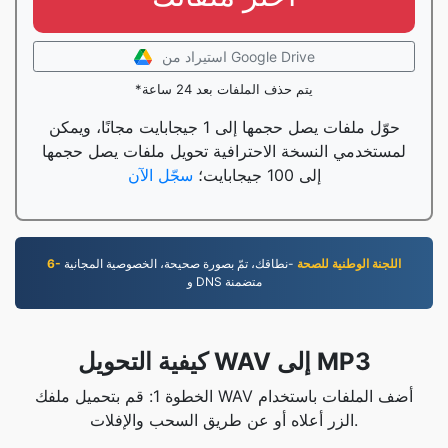
استيراد من Google Drive
*يتم حذف الملفات بعد 24 ساعة
حوّل ملفات يصل حجمها إلى 1 جيجابايت مجانًا، ويمكن
لمستخدمي النسخة الاحترافية تحويل ملفات يصل حجمها
إلى 100 جيجابايت؛
سجّل الآن
6- اللجنة الوطنية للصحة
-نطاقك، تمّ بصورة صحيحة، الخصوصية المجانية
و DNS متضمنة
كيفية التحويل WAV إلى MP3
الخطوة 1: قم بتحميل ملفك WAV أضف الملفات باستخدام
الزر أعلاه أو عن طريق السحب والإفلات.