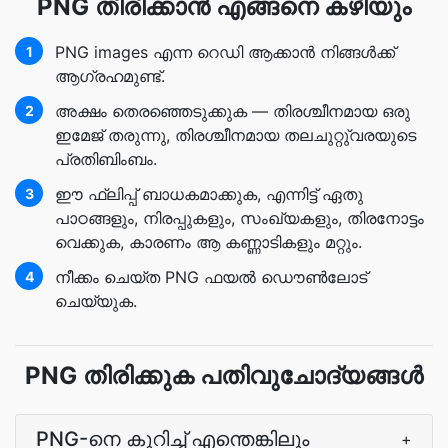
PNG തിരിക്കാന്‍ എങ്ങനെ കഴിയും
PNG images എന്ന റെഡി ആക്കാന്‍ നിങ്ങള്‍ക്ക്
1
ആഗ്രഹമുണ്ട്.
അക്ഷം തെരഞ്ഞെടുക്കുക — തിരശ്ചീനമായ ഒരു
2
ഇമേജ് തരുന്നു, തിരശ്ചീനമായ തലചുറ്റു്‌‌‌വരയുടെ
പ്രതിബിംബം.
ഈ ഫ്ലിപ്പ് ബാധകമാക്കുക, എന്നിട്ട് ഏതു
3
പാഠങ്ങളും, നിരപ്പുകളും, സംഖ്യകളും, തിരനോട്ടം
വെക്കുക, കാരണം ആ കണ്ണാടികളും മറ്റും.
നീക്കം ചെയ്ത PNG ഫയല്‍ ഡൌണ്‍ലോട്
4
ചെയ്യുക.
PNG തിരിക്കുക പതിവുചോദ്യങ്ങൾ
PNG-നെ കുറിച്ച് എന്തെങ്കിലും
+