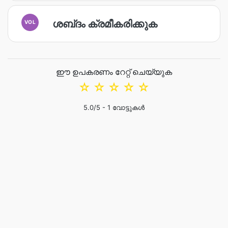
ശബ്‌ദം ക്രമീകരിക്കുക
VOL
ഈ ഉപകരണം റേറ്റ് ചെയ്യുക
☆
☆
☆
☆
☆
5.0
/5 -
1
വോട്ടുകൾ