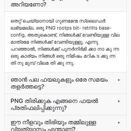
അറിയണോ?
തെറ്റ് ചെയ്യാനായി ഗുണമേന്മ സ്ലൈഡര്‍
ലഭ്യമല്ല. ഒരു PNG rootps bit- retritts base-
config, അതുകൊണ്ട്, നിങ്ങള്‍ക്ക് വേണ്ടിയുള്ള വില
മാത്രമേ നിങ്ങള്‍ക്ക് വേണ്ടിയുള്ളൂ. എന്നു
പറഞ്ഞാൽ, നിങ്ങൾക്ക് പുനർനിർമി ക്കാ നാ കു ന്ന
ഒരു കാര്യം നിങ്ങൾ ഒരു നിമിഷം മറിക ട ക്കു ന്ന
തി നു മുമ്പ് വിലമ തി ക്കു ന്നു.
ഞാന്‍ പല ഫയലുകളും ഒരേ സമയം
+
തളർത്തട്ടെ?
PNG തിരിക്കുക എങ്ങനെ ഫയല്‍
+
പ്രതിഫലിപ്പിക്കുന്നു?
ഈ നീളവും തിരിയും തമ്മിലുള്ള
+
വ്യത്യാസം എന്താണ്‌?