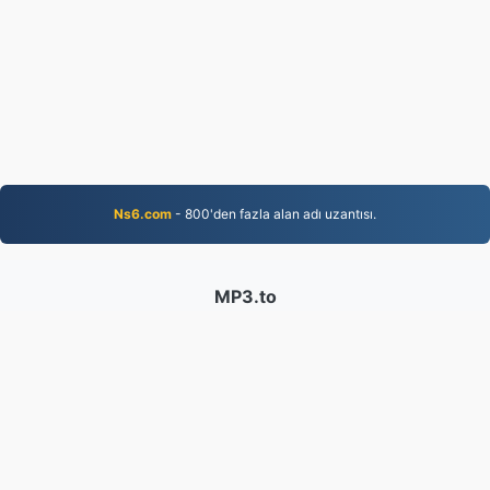
Ns6.com
- 800'den fazla alan adı uzantısı.
MP3.to
2,331,793 2019'dan beri dönüştürülen dosyalar
Gizlilik Politikası
|
Hizmet Şartları
|
Hakkımızda
|
Bize
Ulaşın
|
API
|
Örnekler
|
Uygulamayı Kurun
© 2026 MP3.to
|
VPS.org
LLC | Tarafından yapılmıştır
nadermx