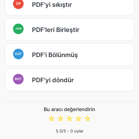
PDF'yi sıkıştır
ZIP
PDF'leri Birleştir
JOIN
PDF'i Bölünmüş
CUT
PDF'yi döndür
ROT
Bu aracı değerlendirin
☆
☆
☆
☆
☆
5.0
/5 -
0
oylar