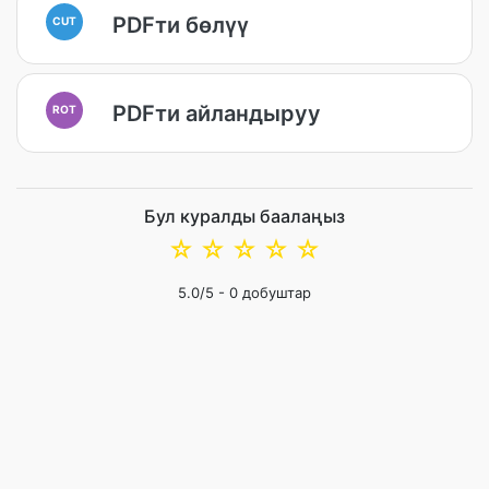
PDFти бөлүү
CUT
PDFти айландыруу
ROT
Бул куралды баалаңыз
☆
☆
☆
☆
☆
5.0
/5 -
0
добуштар