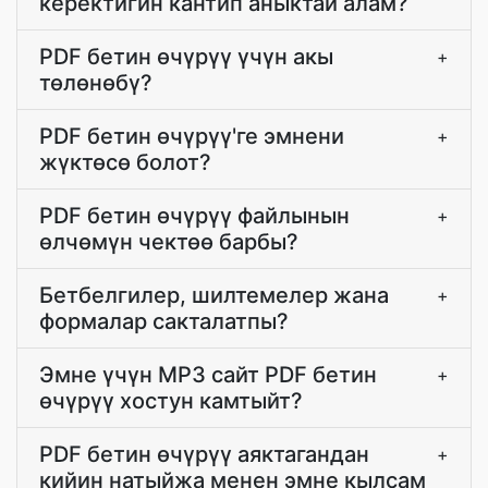
керектигин кантип аныктай алам?
PDF бетин өчүрүү үчүн акы
+
төлөнөбү?
PDF бетин өчүрүү'ге эмнени
+
жүктөсө болот?
PDF бетин өчүрүү файлынын
+
өлчөмүн чектөө барбы?
Бетбелгилер, шилтемелер жана
+
формалар сакталатпы?
Эмне үчүн MP3 сайт PDF бетин
+
өчүрүү хостун камтыйт?
PDF бетин өчүрүү аяктагандан
+
кийин натыйжа менен эмне кылсам