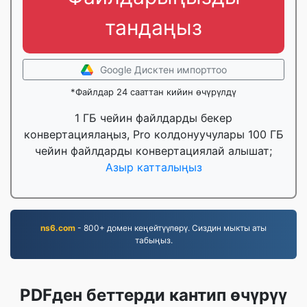
тандаңыз
Google Дисктен импорттоо
*Файлдар 24 сааттан кийин өчүрүлдү
1 ГБ чейин файлдарды бекер
конвертациялаңыз, Pro колдонуучулары 100 ГБ
чейин файлдарды конвертациялай алышат;
Азыр катталыңыз
ns6.com
- 800+ домен кеңейтүүлөрү. Сиздин мыкты аты
табыңыз.
PDFден беттерди кантип өчүрүү