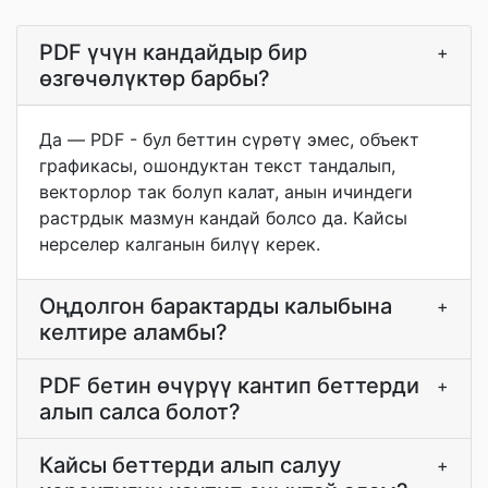
PDF үчүн кандайдыр бир
+
өзгөчөлүктөр барбы?
Да — PDF - бул беттин сүрөтү эмес, объект
графикасы, ошондуктан текст тандалып,
векторлор так болуп калат, анын ичиндеги
растрдык мазмун кандай болсо да. Кайсы
нерселер калганын билүү керек.
Оңдолгон барактарды калыбына
+
келтире аламбы?
PDF бетин өчүрүү кантип беттерди
+
алып салса болот?
Кайсы беттерди алып салуу
+