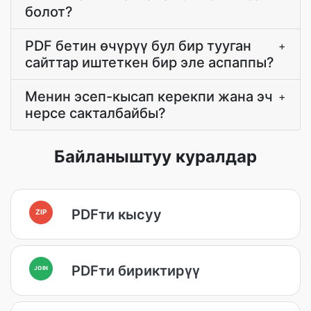
болот?
PDF бетин өчүрүү бул бир тууган
+
сайттар иштеткен бир эле аспаппы?
Менин эсеп-кысап керекпи жана эч
+
нерсе сакталбайбы?
Байланыштуу куралдар
PDFти кысуу
ZIP
PDFти бириктирүү
JOIN