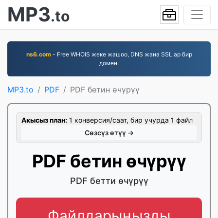
MP3
.to
ns6.com
- Free WHOIS жеке жашоо, DNS жана SSL ар бир
домен.
MP3.to
PDF
PDF бетин өчүрүү
Акысыз план:
1 конверсия/саат, бир учурда 1 файл
Сөзсүз өтүү →
PDF бетин өчүрүү
PDF бетти өчүрүү
Файлдарыңызды