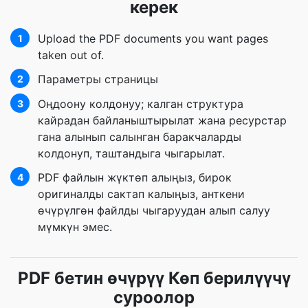
керек
Upload the PDF documents you want pages
1
taken out of.
Параметры страницы
2
Оңдоону колдонуу; калган структура
3
кайрадан байланыштырылат жана ресурстар
гана алынып салынган баракчаларды
колдонуп, таштандыга чыгарылат.
PDF файлын жүктөп алыңыз, бирок
4
оригиналды сактап калыңыз, анткени
өчүрүлгөн файлды чыгаруудан алып салуу
мүмкүн эмес.
PDF бетин өчүрүү Көп берилүүчү
суроолор