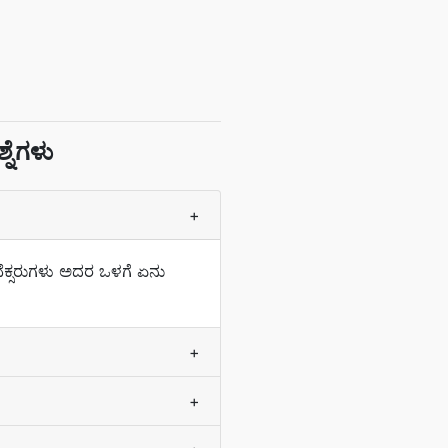
ನೆಗಳು
+
ವೆಕ್ಸರುಗಳು ಅದರ ಒಳಗೆ ಏನು
+
+