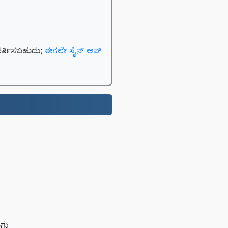
ಿವರ್ತಿಸಬಹುದು;
ಈಗಲೇ ಸೈನ್ ಅಪ್
ಾಗು