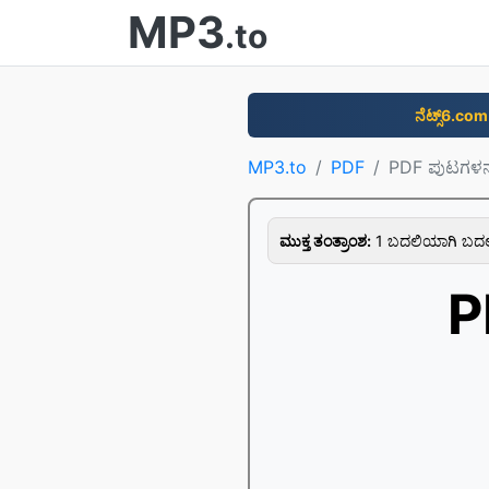
MP3
.to
ನೆಟ್ಸ್6.com
MP3.to
PDF
PDF ಪುಟಗಳನ್ನ
ಮುಕ್ತ ತಂತ್ರಾಂಶ:
1 ಬದಲಿಯಾಗಿ ಬದಲಾ
P