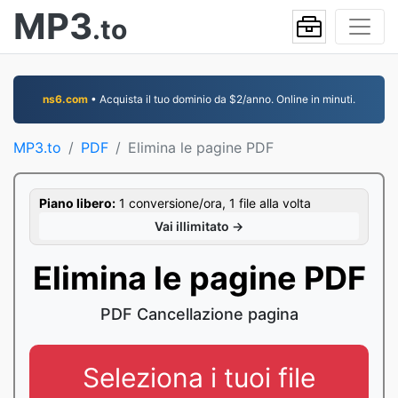
MP3
.to
ns6.com
• Acquista il tuo dominio da $2/anno. Online in minuti.
MP3.to
PDF
Elimina le pagine PDF
Piano libero:
1 conversione/ora, 1 file alla volta
Vai illimitato →
Elimina le pagine PDF
PDF Cancellazione pagina
Seleziona i tuoi file