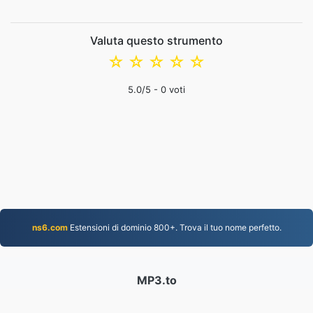
Valuta questo strumento
☆
☆
☆
☆
☆
5.0
/5 -
0
voti
ns6.com
Estensioni di dominio 800+. Trova il tuo nome perfetto.
MP3.to
2,331,952 File convertiti dal 2019