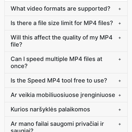
What video formats are supported?
+
Is there a file size limit for MP4 files?
+
Will this affect the quality of my MP4
+
file?
Can I speed multiple MP4 files at
+
once?
Is the Speed MP4 tool free to use?
+
Ar veikia mobiliuosiuose įrenginiuose
+
Kurios naršyklės palaikomos
+
Ar mano failai saugomi privačiai ir
+
saugiai?