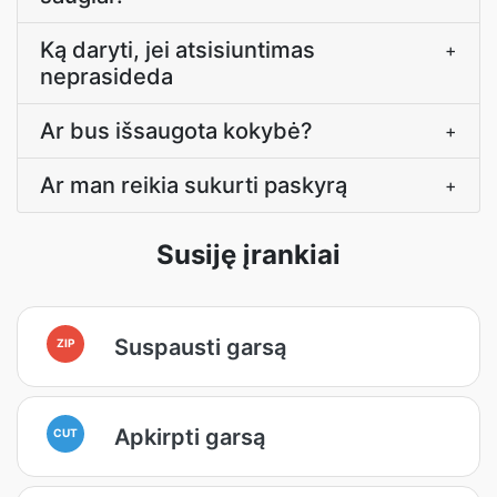
Ką daryti, jei atsisiuntimas
+
neprasideda
Ar bus išsaugota kokybė?
+
Ar man reikia sukurti paskyrą
+
Susiję įrankiai
Suspausti garsą
ZIP
Apkirpti garsą
CUT