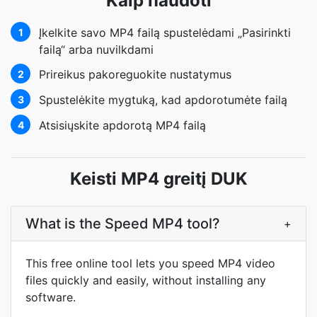
Kaip naudoti
Įkelkite savo MP4 failą spustelėdami „Pasirinkti
1
failą“ arba nuvilkdami
Prireikus pakoreguokite nustatymus
2
Spustelėkite mygtuką, kad apdorotumėte failą
3
Atsisiųskite apdorotą MP4 failą
4
Keisti MP4 greitį DUK
What is the Speed MP4 tool?
+
This free online tool lets you speed MP4 video
files quickly and easily, without installing any
software.