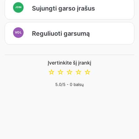
Sujungti garso įrašus
JOIN
Reguliuoti garsumą
VOL
Įvertinkite šį įrankį
☆
☆
☆
☆
☆
5.0
/5 -
0
balsų