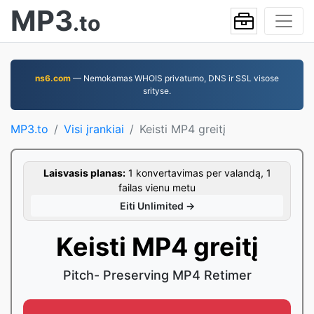
MP3
.to
ns6.com
— Nemokamas WHOIS privatumo, DNS ir SSL visose
srityse.
MP3.to
Visi įrankiai
Keisti MP4 greitį
Laisvasis planas:
1 konvertavimas per valandą, 1
failas vienu metu
Eiti Unlimited →
Keisti MP4 greitį
Pitch- Preserving MP4 Retimer