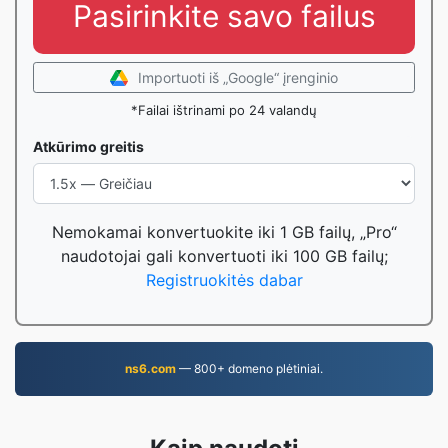
Pasirinkite savo failus
Importuoti iš „Google“ įrenginio
*Failai ištrinami po 24 valandų
Atkūrimo greitis
Nemokamai konvertuokite iki 1 GB failų, „Pro“
naudotojai gali konvertuoti iki 100 GB failų;
Registruokitės dabar
ns6.com
— 800+ domeno plėtiniai.