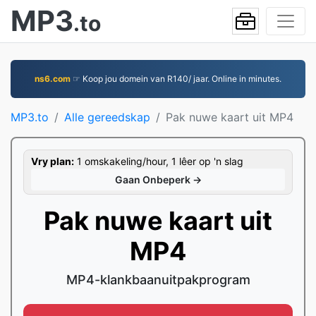
MP3
.to
ns6.com
☞ Koop jou domein van R140/ jaar. Online in minutes.
MP3.to
Alle gereedskap
Pak nuwe kaart uit MP4
Vry plan:
1 omskakeling/hour, 1 lêer op 'n slag
Gaan Onbeperk →
Pak nuwe kaart uit
MP4
MP4-klankbaanuitpakprogram