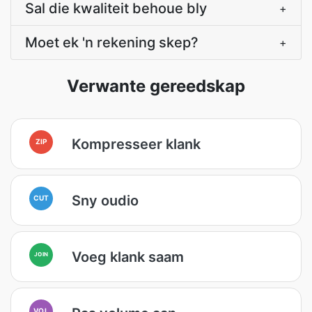
Sal die kwaliteit behoue bly
+
Moet ek 'n rekening skep?
+
Verwante gereedskap
Kompresseer klank
ZIP
Sny oudio
CUT
Voeg klank saam
JOIN
VOL