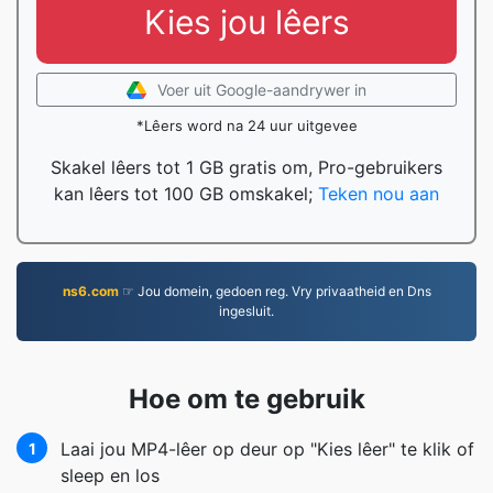
Kies jou lêers
Voer uit Google-aandrywer in
*Lêers word na 24 uur uitgevee
Skakel lêers tot 1 GB gratis om, Pro-gebruikers
kan lêers tot 100 GB omskakel;
Teken nou aan
ns6.com
☞ Jou domein, gedoen reg. Vry privaatheid en Dns
ingesluit.
Hoe om te gebruik
Laai jou MP4-lêer op deur op "Kies lêer" te klik of
1
sleep en los