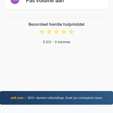
Pas volume aan
Beoordeel hierdie hulpmiddel
☆
☆
☆
☆
☆
5.0
/5 -
0
stemme
ns6.com
☞ 800+ domein uitbreidings. Soek jou volmaakte naam.