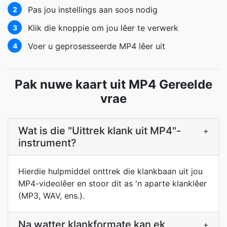
Pas jou instellings aan soos nodig
2
Klik die knoppie om jou lêer te verwerk
3
Voer u geprosesseerde MP4 lêer uit
4
Pak nuwe kaart uit MP4 Gereelde
vrae
Wat is die "Uittrek klank uit MP4"-
+
instrument?
Hierdie hulpmiddel onttrek die klankbaan uit jou
MP4-videolêer en stoor dit as 'n aparte klanklêer
(MP3, WAV, ens.).
Na watter klankformate kan ek
+