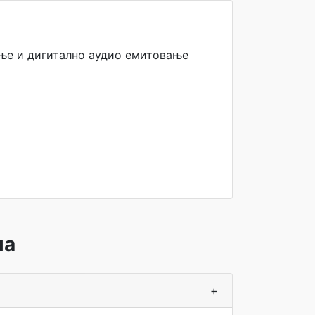
ање и дигитално аудио емитовање
ма
+