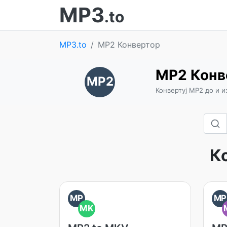
MP3
.to
MP3.to
MP2 Конвертор
MP2 Конв
MP2
Конвертуј MP2 до и и
К
MP
MP
MK