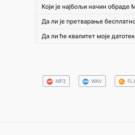
Који је најбољи начин обраде 
Да ли је претварање бесплатн
Да ли ће квалитет моје датоте
MP3
WAV
FL
MP
WA
FL