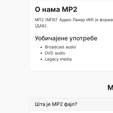
О нама MP2
МП2 (МПЕГ Аудио Лаиер ИИ) је формат
(ДАБ).
Уобичајене употребе
Broadcast audio
DVD audio
Legacy media
M
Шта је MP2 фајл?