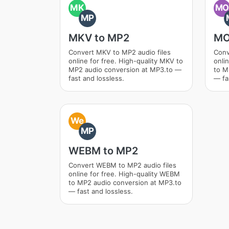
MK
M
MP
MKV to MP2
MO
Convert MKV to MP2 audio files
Conv
online for free. High-quality MKV to
onli
MP2 audio conversion at MP3.to —
to M
fast and lossless.
— fa
We
MP
WEBM to MP2
Convert WEBM to MP2 audio files
online for free. High-quality WEBM
to MP2 audio conversion at MP3.to
— fast and lossless.