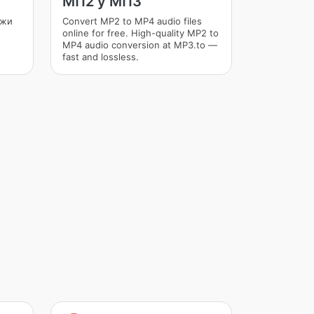
МП2 у МП3
ежи
Convert MP2 to MP4 audio files
online for free. High-quality MP2 to
MP4 audio conversion at MP3.to —
fast and lossless.