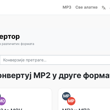
MP3
Све алатке
ертор
з различитих формата
онвертуј MP2 у друге форма
MP
MO
MP