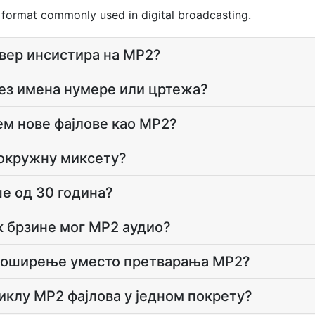
 format commonly used in digital broadcasting.
твер инсистира на MP2?
без имена нумере или цртежа?
јем нове фајлове као MP2?
 окружну миксету?
ше од 30 година?
 брзине мог MP2 аудио?
проширење уместо претварања MP2?
иклу MP2 фајлова у једном покрету?