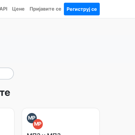
API
Цене
Пријавите се
Региструј се
те
MP
MP