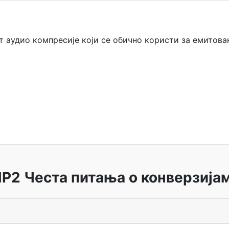
 аудио компресије који се обично користи за емитов
P2 Честа питања о конверзија