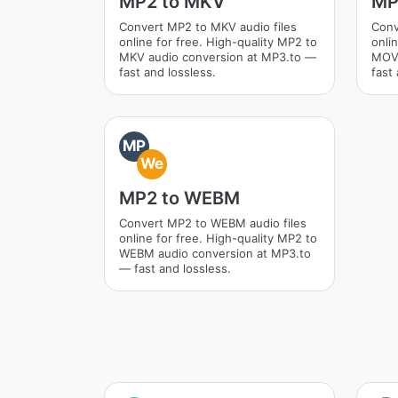
MP2 to MKV
MP
Convert MP2 to MKV audio files
Conv
online for free. High-quality MP2 to
onli
MKV audio conversion at MP3.to —
MOV 
fast and lossless.
fast 
MP
We
MP2 to WEBM
Convert MP2 to WEBM audio files
online for free. High-quality MP2 to
WEBM audio conversion at MP3.to
— fast and lossless.