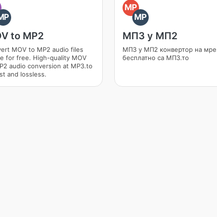
O
MP
MP
MP
V to MP2
МП3 у МП2
ert MOV to MP2 audio files
МП3 у МП2 конвертор на мр
ne for free. High-quality MOV
бесплатно са МП3.то
P2 audio conversion at MP3.to
st and lossless.