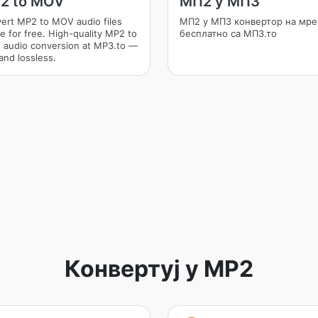
2 to MOV
МП2 у МП3
ert MP2 to MOV audio files
МП2 у МП3 конвертор на мр
ne for free. High-quality MP2 to
бесплатно са МП3.то
audio conversion at MP3.to —
and lossless.
Конвертуј у MP2