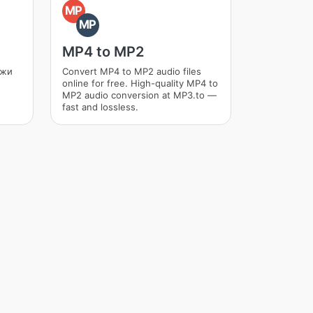
MP
MP
MP4 to MP2
ежи
Convert MP4 to MP2 audio files
online for free. High-quality MP4 to
MP2 audio conversion at MP3.to —
fast and lossless.