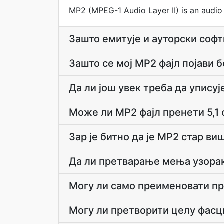
MP2 (MPEG-1 Audio Layer II) is an audio
Зашто емитује и ауторски соф
Зашто се мој MP2 фајл појави 
Да ли још увек треба да упису
Може ли MP2 фајл пренети 5,1
Зар је битно да је MP2 стар ви
Да ли претварање мења узорак
Могу ли само преименовати 
Могу ли претворити целу фасц