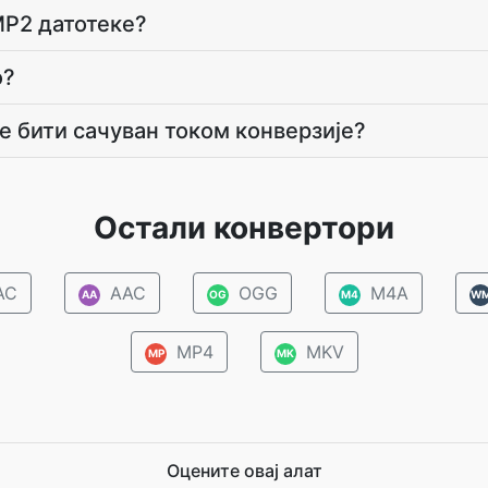
MP2 датотеке?
о?
ке бити сачуван током конверзије?
Остали конвертори
AC
AAC
OGG
M4A
AA
OG
M4
W
MP4
MKV
MP
MK
Оцените овај алат