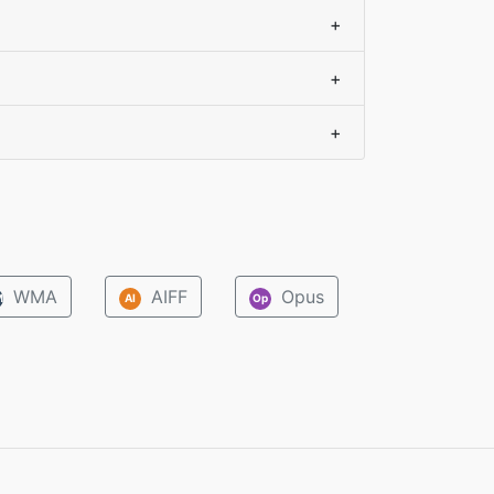
+
+
+
WMA
AIFF
Opus
M
AI
Op