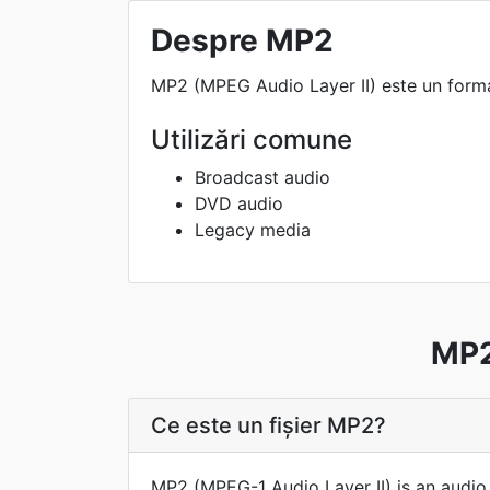
Despre MP2
MP2 (MPEG Audio Layer II) este un format
Utilizări comune
Broadcast audio
DVD audio
Legacy media
MP2
Ce este un fișier MP2?
MP2 (MPEG-1 Audio Layer II) is an audio