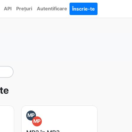
API
Prețuri
Autentificare
Înscrie-te
te
MP
MP