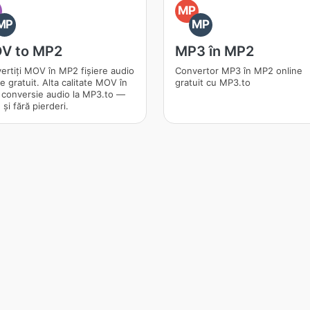
O
MP
MP
MP
V to MP2
MP3 în MP2
ertiți MOV în MP2 fișiere audio
Convertor MP3 în MP2 online
e gratuit. Alta calitate MOV în
gratuit cu MP3.to
conversie audio la MP3.to —
 și fără pierderi.