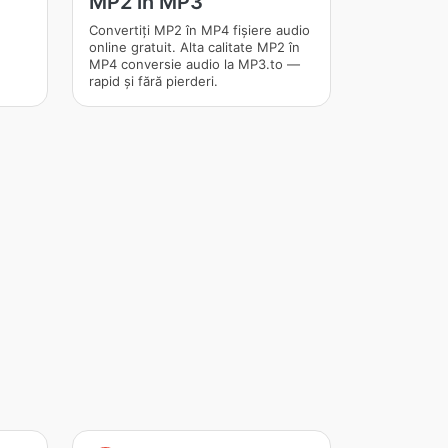
MP2 în MP3
Convertiți MP2 în MP4 fișiere audio
online gratuit. Alta calitate MP2 în
MP4 conversie audio la MP3.to —
rapid și fără pierderi.