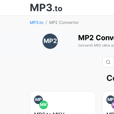
MP3
.to
MP3.to
MP2 Convertor
MP2 Conv
MP2
Convertit MP2 către și
C
MP
MP
MK