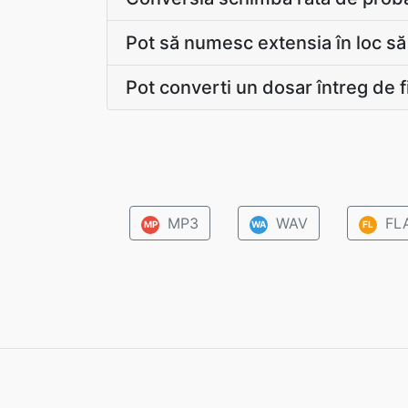
Pot să numesc extensia în loc s
Pot converti un dosar întreg de f
MP3
WAV
FL
MP
WA
FL