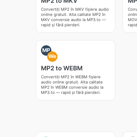
MP2 to MKV
MP
Convertiți MP2 în MKV fișiere audio
Conv
online gratuit. Alta calitate MP2 în
onlin
MKV conversie audio la MP3.to —
MOV 
rapid și fără pierderi.
rapid
MP
We
MP2 to WEBM
Convertiți MP2 în WEBM fișiere
audio online gratuit. Alta calitate
MP2 în WEBM conversie audio la
MP3.to — rapid și fără pierderi.