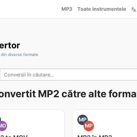
MP3
Toate instrumentele
ertor
 din diverse formate
onvertit MP2 către alte forma
MP
MO
MP