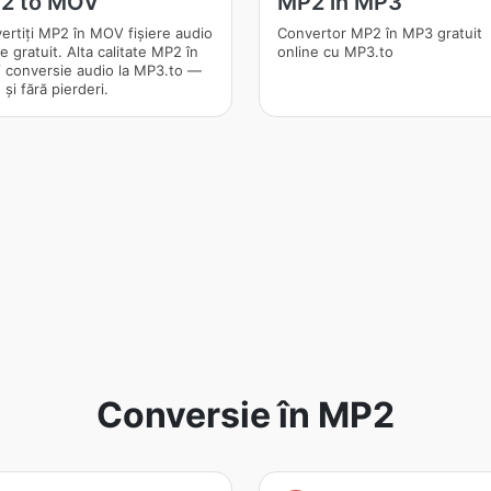
2 to MOV
MP2 în MP3
ertiți MP2 în MOV fișiere audio
Convertor MP2 în MP3 gratuit
e gratuit. Alta calitate MP2 în
online cu MP3.to
conversie audio la MP3.to —
 și fără pierderi.
Conversie în MP2