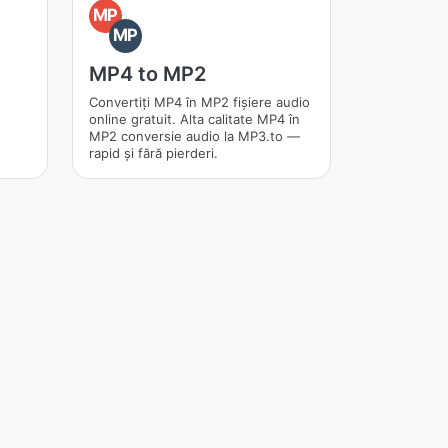
MP
MP
MP4 to MP2
Convertiți MP4 în MP2 fișiere audio
online gratuit. Alta calitate MP4 în
MP2 conversie audio la MP3.to —
rapid și fără pierderi.