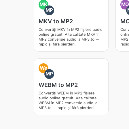
MK
M
MP
MKV to MP2
MO
Convertiți MKV în MP2 fișiere audio
Conv
online gratuit. Alta calitate MKV în
onlin
MP2 conversie audio la MP3.to —
MP2 
rapid și fără pierderi.
rapid
We
MP
WEBM to MP2
Convertiți WEBM în MP2 fișiere
audio online gratuit. Alta calitate
WEBM în MP2 conversie audio la
MP3.to — rapid și fără pierderi.