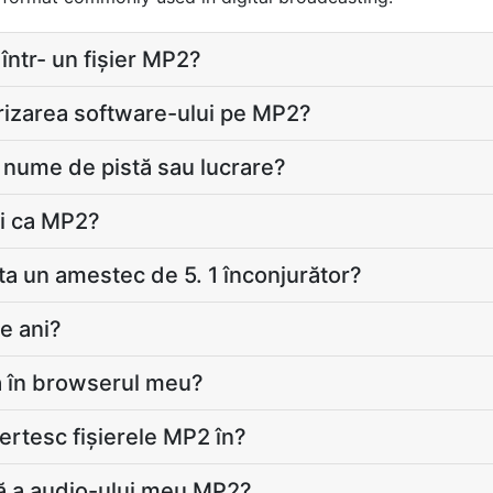
 într- un fișier MP2?
torizarea software-ului pe MP2?
 nume de pistă sau lucrare?
oi ca MP2?
ta un amestec de 5. 1 înconjurător?
e ani?
ca în browserul meu?
vertesc fișierele MP2 în?
ă a audio-ului meu MP2?