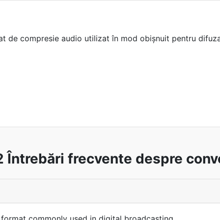
 de compresie audio utilizat în mod obișnuit pentru difuzar
 Întrebări frecvente despre conve
 format commonly used in digital broadcasting.