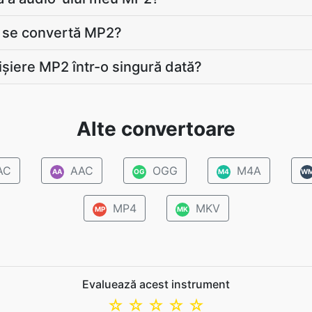
ă se convertă MP2?
ișiere MP2 într-o singură dată?
Alte convertoare
AC
AAC
OGG
M4A
AA
OG
M4
W
MP4
MKV
MP
MK
Evaluează acest instrument
☆
☆
☆
☆
☆