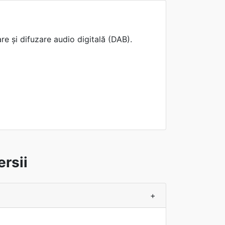
e și difuzare audio digitală (DAB).
rsii
+