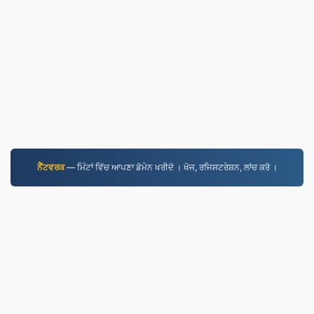
ਨੈੱਟਵਰਕ
— ਮਿੰਟਾਂ ਵਿੱਚ ਆਪਣਾ ਡੋਮੇਨ ਖਰੀਦੋ । ਖੋਜ, ਰਜਿਸਟਰੇਸ਼ਨ, ਲਾਂਚ ਕਰੋ ।
MP3.to
2,331,623 2019 ਤੋਂ ਬਦਲੀਆਂ ਗਈਆਂ ਫ਼ਾਈਲਾਂ
ਪਰਾਈਵੇਟ ਨੀਤੀ
|
ਸੇਵਾ ਦੀਆਂ ਸ਼ਰਤਾਂ
|
ਸਾਡੇ ਬਾਰੇ
|
ਸਾਡੇ ਨਾਲ ਸੰਪਰਕ
ਕਰੋ
|
API
|
ਨਮੂਨੇ
|
ਐਪਲੀਕੇਸ਼ਨ ਇੰਸਟਾਲ
© 2026 MP3.to
|
VPS.org
LLC | ਦੁਆਰਾ ਬਣਾਇਆ ਗਿਆ