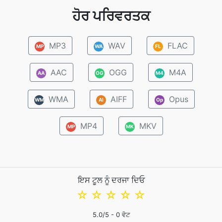
ਹੋਰ ਪਰਿਵਰਤਕ
MP3
WAV
FLAC
MP
WA
FL
AAC
OGG
M4A
AA
OG
M4
WMA
AIFF
Opus
WM
AI
Op
MP4
MKV
MP
MK
ਇਸ ਟੂਲ ਨੂੰ ਦਰਜਾ ਦਿਓ
☆
☆
☆
☆
☆
5.0
/5 -
0
ਵੋਟ