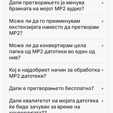
Дали претворањето ја менува
+
брзината на мојот MP2 аудио?
Може ли да го преименувам
+
екстензијата наместо да претворам
MP2?
Може ли да конвертирам цела
+
папка од MP2 датотеки во еден од
нив?
Кој е најдобриот начин за обработка
+
MP2 датотеки?
Дали е претворањето бесплатно?
+
Дали квалитетот на мојата датотека
+
ќе биде зачуван за време на
конверзијата??