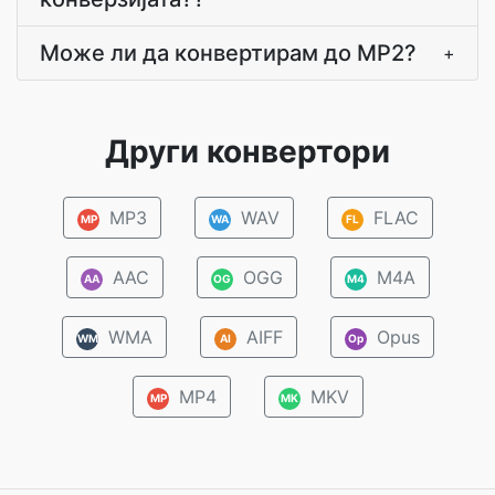
Може ли да конвертирам до MP2?
+
Други конвертори
MP3
WAV
FLAC
MP
WA
FL
AAC
OGG
M4A
AA
OG
M4
WMA
AIFF
Opus
WM
AI
Op
MP4
MKV
MP
MK