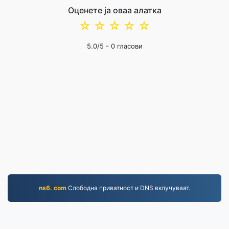
Оценете ја оваа алатка
☆
☆
☆
☆
☆
5.0
/5 -
0
гласови
ns6. com
Слободна приватност и DNS вклучуваат.