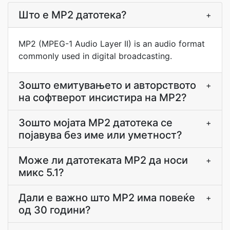
Што е MP2 датотека?
+
MP2 (MPEG-1 Audio Layer II) is an audio format
commonly used in digital broadcasting.
Зошто емитувањето и авторството
+
на софтверот инсистира на MP2?
Зошто мојата MP2 датотека се
+
појавува без име или уметност?
Може ли датотеката MP2 да носи
+
микс 5.1?
Дали е важно што MP2 има повеќе
+
од 30 години?