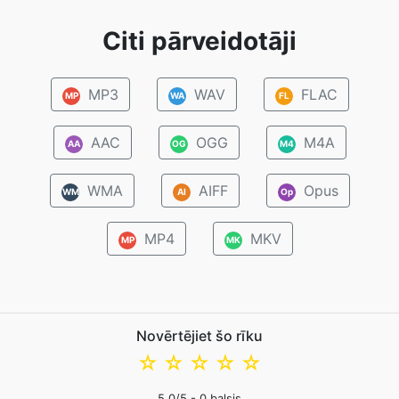
Citi pārveidotāji
MP3
WAV
FLAC
MP
WA
FL
AAC
OGG
M4A
AA
OG
M4
WMA
AIFF
Opus
WM
AI
Op
MP4
MKV
MP
MK
Novērtējiet šo rīku
☆
☆
☆
☆
☆
5.0
/5 -
0
balsis