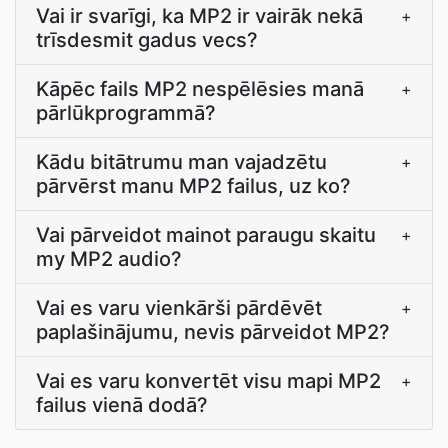
Vai ir svarīgi, ka MP2 ir vairāk nekā
+
trīsdesmit gadus vecs?
Kāpēc fails MP2 nespēlēsies manā
+
pārlūkprogrammā?
Kādu bitātrumu man vajadzētu
+
pārvērst manu MP2 failus, uz ko?
Vai pārveidot mainot paraugu skaitu
+
my MP2 audio?
Vai es varu vienkārši pārdēvēt
+
paplašinājumu, nevis pārveidot MP2?
Vai es varu konvertēt visu mapi MP2
+
failus vienā dodā?