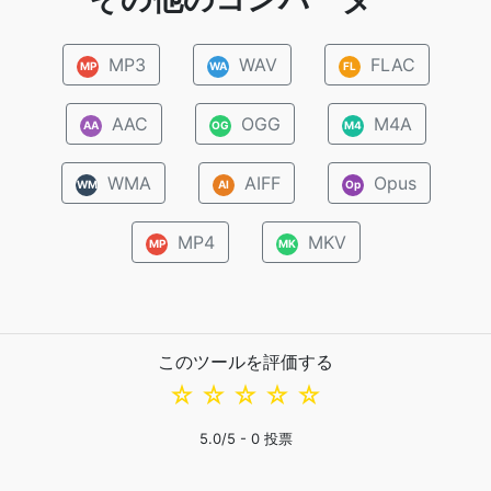
MP3
WAV
FLAC
MP
WA
FL
AAC
OGG
M4A
AA
OG
M4
WMA
AIFF
Opus
WM
AI
Op
MP4
MKV
MP
MK
このツールを評価する
☆
☆
☆
☆
☆
5.0
/5 -
0
投票