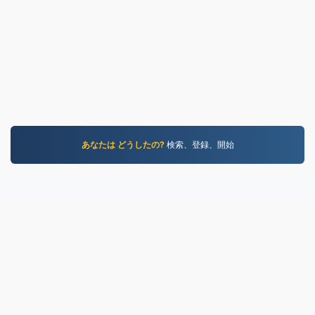
あなたは どうしたの?
検索、登録、開始
MP3.to
2,331,730 2019年以降に変換されたファイル
プライバシーポリシー
|
利用規約
|
私たちについて
|
お
問い合わせ
|
API
|
サンプル
|
アプリケーションをインス
トール
© 2026 MP3.to
|
VPS.org
LLC | 制作者
nadermx