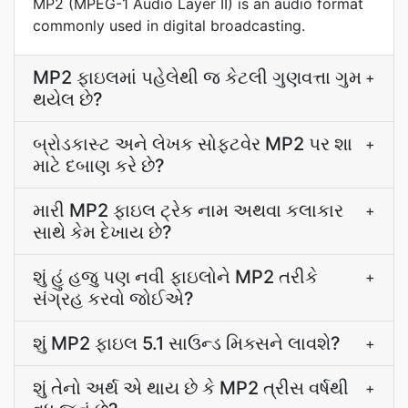
MP2 (MPEG-1 Audio Layer II) is an audio format
commonly used in digital broadcasting.
MP2 ફાઇલમાં પહેલેથી જ કેટલી ગુણવત્તા ગુમ
+
થયેલ છે?
બ્રોડકાસ્ટ અને લેખક સોફ્ટવેર MP2 પર શા
+
માટે દબાણ કરે છે?
મારી MP2 ફાઇલ ટ્રેક નામ અથવા કલાકાર
+
સાથે કેમ દેખાય છે?
શું હું હજુ પણ નવી ફાઇલોને MP2 તરીકે
+
સંગ્રહ કરવો જોઈએ?
શું MP2 ફાઇલ 5.1 સાઉન્ડ મિક્સને લાવશે?
+
શું તેનો અર્થ એ થાય છે કે MP2 ત્રીસ વર્ષથી
+