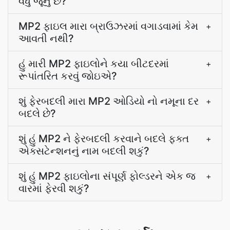
વધુ જૂનું છે?
MP2 ફાઇલ મારા બ્રાઉઝરમાં વગાડવામાં કેમ
+
આવતી નથી?
હું મારી MP2 ફાઇલોને કયા બીટદરમાં
+
રૂપાંતરિત કરવું જોઇએ?
શું ફેરબદલી મારા MP2 ઓડિયો નો નમૂના દર
+
બદલે છે?
શું હું MP2 ને ફેરબદલી કરવાને બદલે ફક્ત
+
એક્સટેન્શનનું નામ બદલી શકું?
શું હું MP2 ફાઇલોના સંપૂર્ણ ફોલ્ડરને એક જ
+
વારમાં ફેરવી શકું?