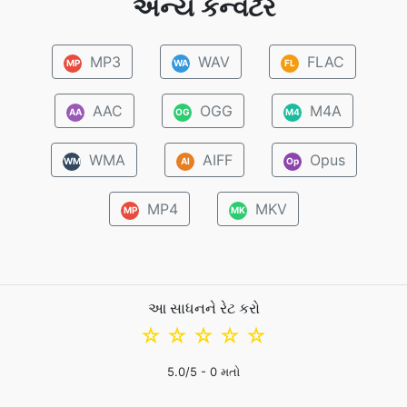
અન્ય કન્વર્ટર
MP3
WAV
FLAC
MP
WA
FL
AAC
OGG
M4A
AA
OG
M4
WMA
AIFF
Opus
WM
AI
Op
MP4
MKV
MP
MK
આ સાધનને રેટ કરો
☆
☆
☆
☆
☆
5.0
/5 -
0
મતો