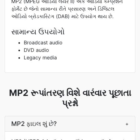
MP2 (MPEG ઓડિયો લેયર II) એક ઓડિયો કમ્પ્રેશન
ફોર્મેટ છે જેનો સામાન્ય રીતે પ્રસારણ અને ડિજિટલ
ઓડિયો બ્રોડકાસ્ટિંગ (DAB) માટે ઉપયોગ થાય છે.
સામાન્ય ઉપયોગો
Broadcast audio
DVD audio
Legacy media
MP2 રૂપાંતરણ વિશે વારંવાર પૂછાતા
પ્રશ્નો
MP2 ફાઇલ શું છે?
+