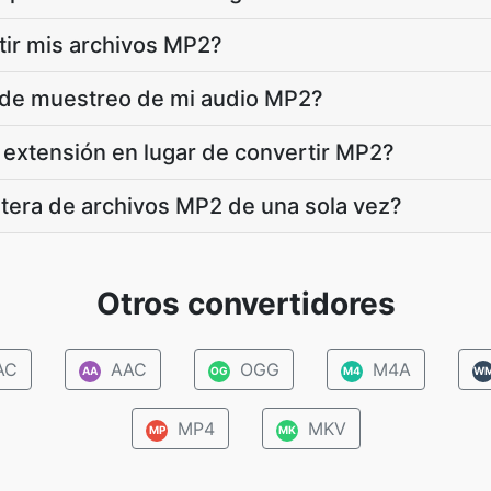
tir mis archivos MP2?
a de muestreo de mi audio MP2?
extensión en lugar de convertir MP2?
tera de archivos MP2 de una sola vez?
Otros convertidores
AC
AAC
OGG
M4A
AA
OG
M4
W
MP4
MKV
MP
MK