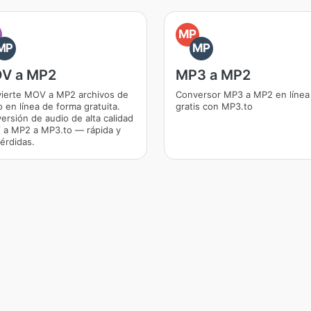
O
MP
MP
MP
V a MP2
MP3 a MP2
ierte MOV a MP2 archivos de
Conversor MP3 a MP2 en línea
o en línea de forma gratuita.
gratis con MP3.to
ersión de audio de alta calidad
a MP2 a MP3.to — rápida y
pérdidas.