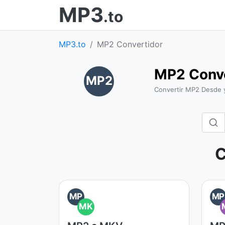
MP3
.to
MP3.to
MP2 Convertidor
MP2 Conve
MP2
Convertir MP2 Desde y
C
MP
MP
MK