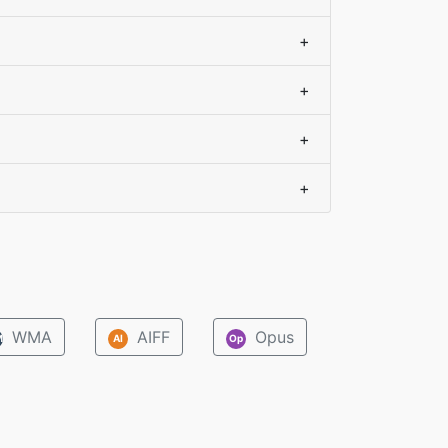
+
+
+
+
WMA
AIFF
Opus
M
AI
Op