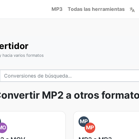
MP3
Todas las herramientas
rtidor
 hacia varios formatos
onvertir MP2 a otros format
MP
MO
MP