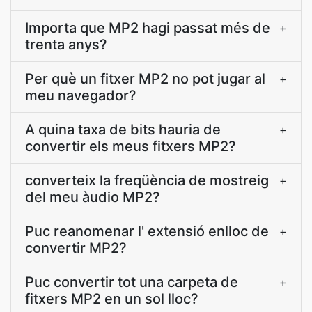
Importa que MP2 hagi passat més de
+
trenta anys?
Per què un fitxer MP2 no pot jugar al
+
meu navegador?
A quina taxa de bits hauria de
+
convertir els meus fitxers MP2?
converteix la freqüència de mostreig
+
del meu àudio MP2?
Puc reanomenar l' extensió enlloc de
+
convertir MP2?
Puc convertir tot una carpeta de
+
fitxers MP2 en un sol lloc?