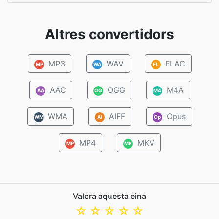
Altres convertidors
MP3
WAV
FLAC
MP
WA
FL
AAC
OGG
M4A
AA
OG
M4
WMA
AIFF
Opus
WM
AI
Op
MP4
MKV
MP
MK
Valora aquesta eina
☆
☆
☆
☆
☆