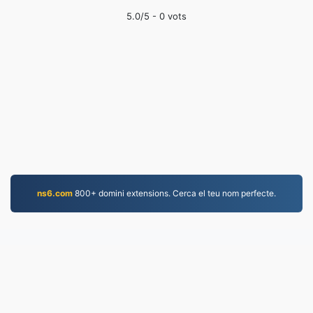
5.0
/5 -
0
vots
ns6.com
800+ domini extensions. Cerca el teu nom perfecte.
MP3.to
2,331,733 Fitxers convertits des del 2019
Política de privacitat
|
Condicions del servei
|
Sobre