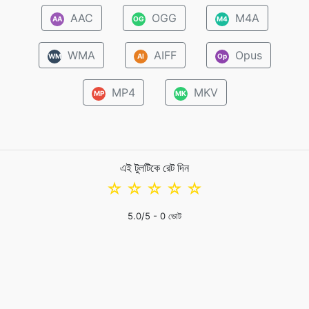
AAC
OGG
M4A
AA
OG
M4
WMA
AIFF
Opus
WM
AI
Op
MP4
MKV
MP
MK
এই টুলটিকে রেট দিন
☆
☆
☆
☆
☆
5.0
/5 -
0
ভোট