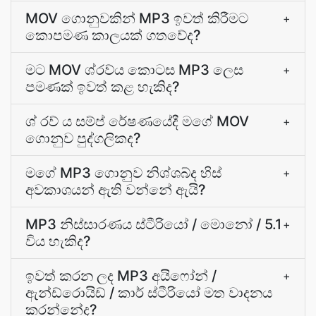
MOV ගොනුවකින් MP3 ඉවත් කිරීමට
+
කොපමණ කාලයක් ගතවේද?
මට MOV ශ්රව්ය කොටස MP3 ලෙස
+
පමණක් ඉවත් කළ හැකිද?
ශ් රව් ය සම්ප් රේෂණයේදී මගේ MOV
+
ගොනුව පුද්ගලිකද?
මගේ MP3 ගොනුව නිශ්ශබ්ද හිස්
+
අවකාශයන් ඇති වන්නේ ඇයි?
MP3 නිස්සාරණය ස්ටීරියෝ / මොනෝ / 5.1
+
විය හැකිද?
ඉවත් කරන ලද MP3 අයිෆෝන් /
+
ඇන්ඩ්රොයිඩ් / කාර් ස්ටීරියෝ මත වාදනය
කරන්නේද?