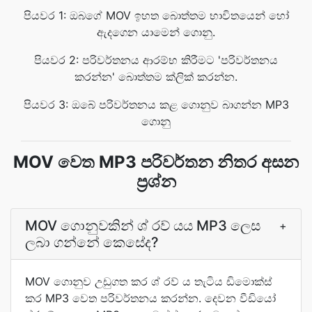
පියවර 1: ඔබගේ MOV ඉහත බොත්තම භාවිතයෙන් හෝ
ඇදගෙන යාමෙන් ගොනු.
පියවර 2: පරිවර්තනය ආරම්භ කිරීමට 'පරිවර්තනය
කරන්න' බොත්තම ක්ලික් කරන්න.
පියවර 3: ඔබේ පරිවර්තනය කළ ගොනුව බාගන්න MP3
ගොනු
MOV වෙත MP3 පරිවර්තන නිතර අසන
ප්‍රශ්න
MOV ගොනුවකින් ශ් රව් යය MP3 ලෙස
+
ලබා ගන්නේ කෙසේද?
MOV ගොනුව උඩුගත කර ශ් රව් ය තැටිය ඩිමොක්ස්
කර MP3 වෙත පරිවර්තනය කරන්න. දෙවන වීඩියෝ