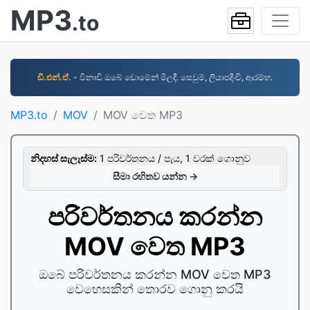
MP3
.to
ඩී.එන්.ඒ.
- විනාඩි ඔබේ ඩොමේන් මිලදී. සෙවුම්, ලියාපදිංචි, ආරම්භ.
MP3.to
MOV
MOV වෙත MP3
නිදහස් සැලැස්ම:
1 පරිවර්තනය / පැය, 1 වරක් ගොනුව
සීමා රහිතව යන්න →
පරිවර්තනය කරන්න
MOV වෙත MP3
ඔබේ පරිවර්තනය කරන්න MOV වෙත MP3
වෙහෙසකින් තොරව ගොනු කරයි