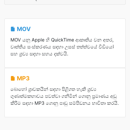
MOV
MOV යනු Apple හි QuickTime ආකෘතිය වන අතර,
වෘත්තීය සංස්කරණය සඳහා උසස් තත්ත්වයේ වීඩියෝ
සහ ශ්‍රව්‍ය සඳහා සහය දක්වයි.
MP3
බොහෝ ශ්‍රාවකයින් සඳහා පිළිගත හැකි ශ්‍රව්‍ය
ගුණාත්මකභාවය පවත්වා ගනිමින් ගොනු ප්‍රමාණය අඩු
කිරීම සඳහා MP3 ගොනු පාඩු සම්පීඩනය භාවිතා කරයි.