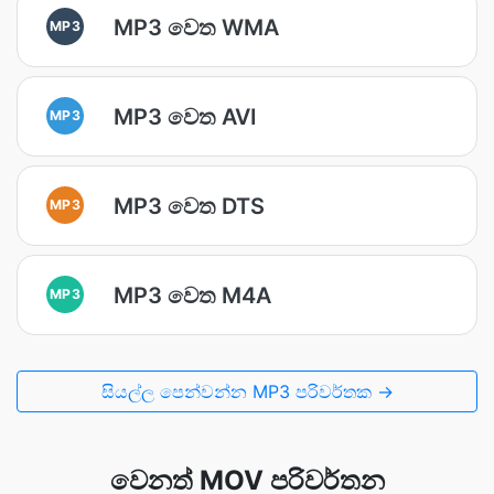
MP3 වෙත WMA
MP3
MP3 වෙත AVI
MP3
MP3 වෙත DTS
MP3
MP3 වෙත M4A
MP3
සියල්ල පෙන්වන්න MP3 පරිවර්තක →
වෙනත් MOV පරිවර්තන