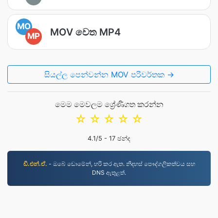
MO
MOV වෙත MP4
MP
සියල්ල පෙන්වන්න MOV පරිවර්තක →
මෙම මෙවලම ශ්‍රේණිගත කරන්න
☆
☆
☆
☆
☆
4.1
/5 -
17
ඡන්ද
ඩී.එන්.ඒ.
- ඔබේ ඩොමේන්, හරි කර ඇත. නිදහස් පෞද්ගලිකත්වය සහ
DNS ඇතුළත්.