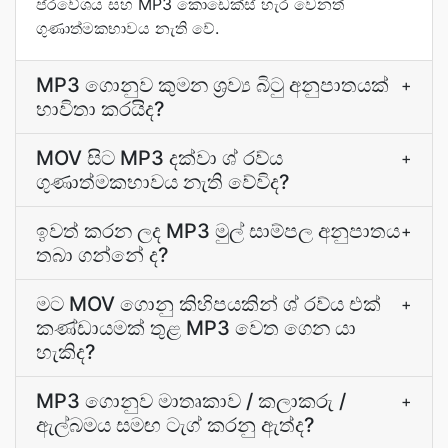
ප්රවේශය සහ MP3 කොඩෙක්ස් හැර වෙනත්
ගුණාත්මකභාවය නැති වේ.
MP3 ගොනුව කුමන ශ්‍රව්‍ය බිටු අනුපාතයක්
+
භාවිතා කරයිද?
MOV සිට MP3 දක්වා ශ් රව්ය
+
ගුණාත්මකභාවය නැති වේවිද?
ඉවත් කරන ලද MP3 මුල් සාම්පල අනුපාතය
+
තබා ගන්නේ ද?
මට MOV ගොනු කිහිපයකින් ශ් රව්ය එක්
+
කණ්ඩායමක් තුළ MP3 වෙත ගෙන යා
හැකිද?
MP3 ගොනුව මාතෘකාව / කලාකරු /
+
ඇල්බමය සමඟ ටැග් කරනු ඇත්ද?