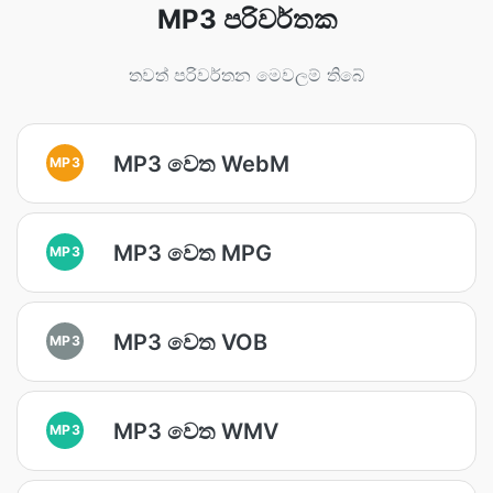
MP3 පරිවර්තක
තවත් පරිවර්තන මෙවලම් තිබේ
MP3 වෙත WebM
MP3
MP3 වෙත MPG
MP3
MP3 වෙත VOB
MP3
MP3 වෙත WMV
MP3