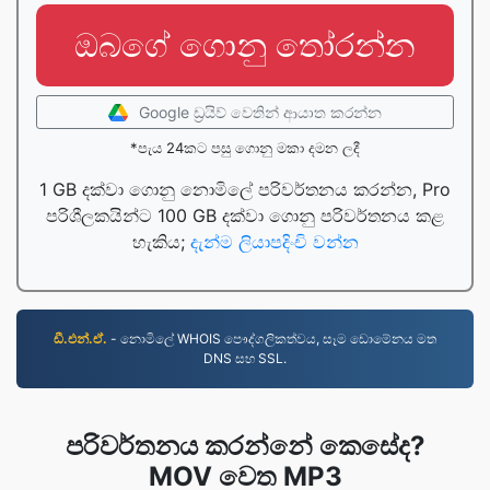
ඔබගේ ගොනු තෝරන්න
Google ඩ්‍රයිව් වෙතින් ආයාත කරන්න
*පැය 24කට පසු ගොනු මකා දමන ලදී
1 GB දක්වා ගොනු නොමිලේ පරිවර්තනය කරන්න, Pro
පරිශීලකයින්ට 100 GB දක්වා ගොනු පරිවර්තනය කළ
හැකිය;
දැන්ම ලියාපදිංචි වන්න
ඩී.එන්.ඒ.
- නොමිලේ WHOIS පෞද්ගලිකත්වය, සෑම ඩොමේනය මත
DNS සහ SSL.
පරිවර්තනය කරන්නේ කෙසේද?
MOV වෙත MP3