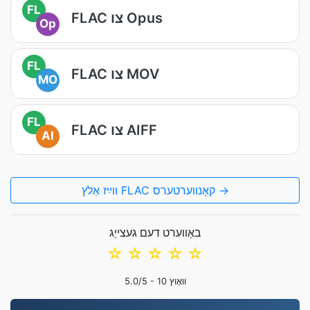
FL
FLAC צו Opus
Op
FL
FLAC צו MOV
MO
FL
FLAC צו AIFF
AI
װײַז אַלץ FLAC קאָנווערטערס →
באַווערט דעם געצייַג
☆
☆
☆
☆
☆
וואָוץ
10
/5 -
5.0