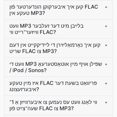
קען איך איבערקוקן הונדערטער פֿון FLAC
+
טעקע אין MP3?
װעט MP3 בלײַבן מיט דער זעלבער
+
װײַזער־רײט װי FLAC?
קען איך נאָרמאַליזירן די לײדיקקייט אין דעם
+
שריט FLAC צו MP3?
װעט די MP3 שפּילן אױף מײַן אוטאָסטערעאָ
+
/ iPod / Sonos?
איז מײַן טעקע FLAC פּריוואַט בשעת דער
+
איבערזעצונג?
ווי לאַנג װעט עס נעמען צו איבערװײַזן אַ 1־
+
שעה־צײַט פֿון FLAC צו MP3?