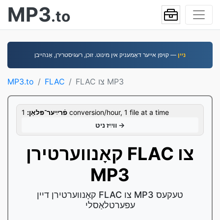
MP3
.to
נײן
— קויפן אייער דאָמעניק אין מינוט. זוכן, רעגיסטרירן, אָנהײבן
FLAC צו MP3
FLAC
MP3.to
1 conversion/hour, 1 file at a time
פֿרײַער־פּלאַן:
װײַז ניט →
קאָנווערטירן FLAC צו
MP3
קאָנווערטירן דיין FLAC צו MP3 טעקעס
עפערטלאַסלי