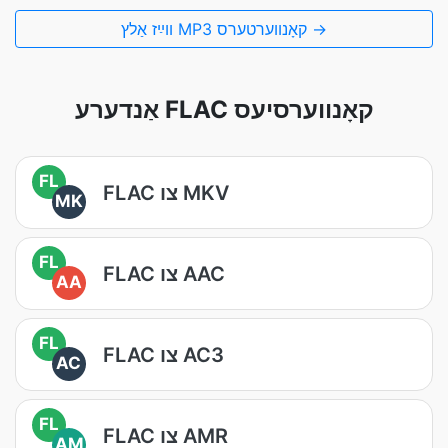
װײַז אַלץ MP3 קאָנווערטערס →
אַנדערע FLAC קאָנווערסיעס
FL
FLAC צו MKV
MK
FL
FLAC צו AAC
AA
FL
FLAC צו AC3
AC
FL
FLAC צו AMR
AM