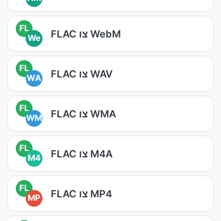
FL
FLAC צו WebM
We
FL
FLAC צו WAV
WA
FL
FLAC צו WMA
WM
FL
FLAC צו M4A
M4
FL
FLAC צו MP4
MP