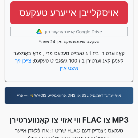
אויסקלייבן אייערע טעקעס
אַרײַנפֿאַרקער פֿון Google Drive
*טעקעס אויסגעמעקט נאך 24 שעה
קאָנווערטירן ביז 1 גיגאבייט טעקעס פריי, פּראָ באַניצער
קענען קאָנווערטירן ביז 100 גיגאבייט טעקעס;
צייכן זיך
איצט איין
— פריי WHOIS פּריוואַטקייט, DNS און SSL אויף יעדער דאָמעניק
נײן
ווי אזוי צו קאָנווערטירן FLAC צו MP3
שריט 1: אַרויפֿלאָדן אייער FLAC טעקעס ניצנדיק דעם