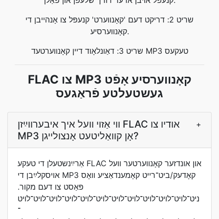
קנעפּל אויבן אדער דורך שלעפּן און פאַלן.
שריט 2: דריקט דעם 'קאָנווערט' קנעפּל צו אָנהייבן די
קאָנווערסיע.
שריט 3: דאַונלאָוד דיין קאָנווערטעד MP3 טעקעס
FLAC צו MP3 קאָנווערסיע אָפֿט
געשטעלטע פֿראַגעס
ווי אַזוי װעל איך איבערװײַזן FLAC אודיו צו
+
MP3 אָן קװאַליטעט אָנצולײגן?
אַרײַנשטעלן די טעקע FLAC און אונדזער קאָנווערטער װעל
אויסקלײַבן די MP3 קאָדעק/ביט־רײט קאָמענדאַציע װאָס
פּאַסט צו דעם מקור.
ניט־לױט־לױט־לױט־לױט־לױט־לױט־לױט־לױט־לױט־לױט־לױט
־