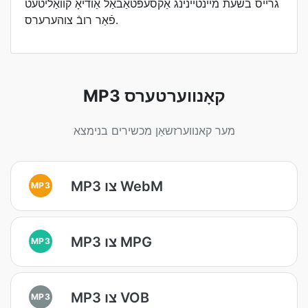
גרייס בשעת מיינטיינינג אַקסעפּטאַבאַל אַודיאָ קוואַליטעט
פֿאַר רובֿ צוהערערס.
MP3 קאָנווערטערס
מער קאנווערזשאַן מכשירים בנימצא
MP3 צו WebM
MP3
MP3 צו MPG
MP3
MP3 צו VOB
MP3