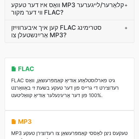
װאָס איז דער טעקע MP3 קלאָרער/לײגערער
+
װי דער מקור FLAC?
קען איך איבערװײַזן FLAC סטרימינג
+
אַרײַנשטעלן צו MP3?
FLAC
FLAC גיט פארלוסטלאָזע אַודיאָ קאַמפּרעשאַן, וואָס
רעדוצירט די גרייס פון דער טעקע בשעת זי באַוואָרנט
100% פון דער אָריגינעלער אַודיאָ קוואַליטעט.
MP3
MP3 טעקעס ניצן לאָססי קאַמפּרעשאַן צו רעדוצירן טעקע