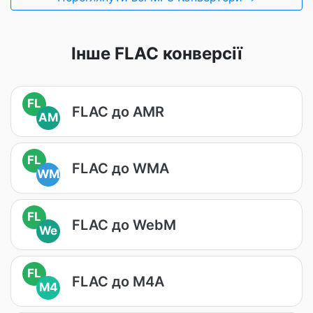
Інше FLAC конверсії
FL
FLAC до AMR
AM
FL
FLAC до WMA
WM
FL
FLAC до WebM
We
FL
FLAC до M4A
M4