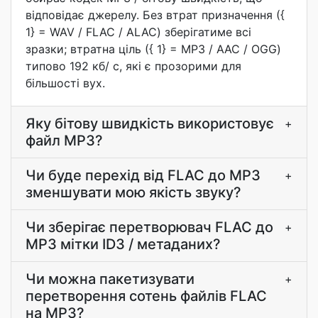
відповідає джерелу. Без втрат призначення ({
1} = WAV / FLAC / ALAC) зберігатиме всі
зразки; втратна ціль ({ 1} = MP3 / AAC / OGG)
типово 192 кб/ с, які є прозорими для
більшості вух.
Яку бітову швидкість використовує
+
файл MP3?
Чи буде перехід від FLAC до MP3
+
зменшувати мою якість звуку?
Чи зберігає перетворювач FLAC до
+
MP3 мітки ID3 / метаданих?
Чи можна пакетизувати
+
перетворення сотень файлів FLAC
на MP3?