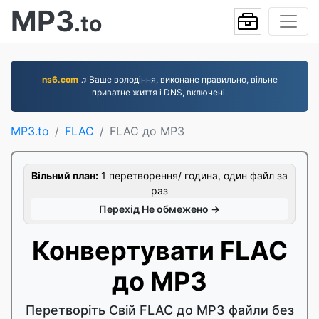
MP3
.to
ns6.com
♫ Ваше володіння, виконане правильно, вільне
приватне життя і DNS, включені.
MP3.to
FLAC
FLAC до MP3
Вільний план:
1 перетворення/ година, один файл за
раз
Перехід Не обмежено →
Конвертувати FLAC
до MP3
Перетворіть Свій FLAC до MP3 файли без