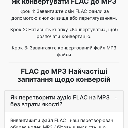
Як конвертувати FLAC до MP3
Крок 1: Завантажте свій FLAC файли за
допомогою кнопки вище або перетягуванням.
Крок 2: Натисніть кнопку «Конвертувати», щоб
розпочати конвертацію.
Крок 3: Завантажте конвертований файл MP3
файли
FLAC до MP3 Найчастіші
запитання щодо конверсій
Як перетворити аудіо FLAC на MP3
+
без втрати якості?
Вивантажити файл FLAC і наш перетворювач
обирає кодек MP3 / бітову швидкість, що