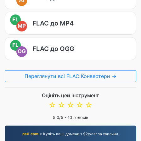
AI
FL
FLAC до MP4
MP
FL
FLAC до OGG
OG
Переглянути всі FLAC Конвертери →
Оцініть цей інструмент
☆
☆
☆
☆
☆
5.0
/5 -
10
голосів
ns6.com
♫ Купіть ваші домени з $2/year за хвилини.