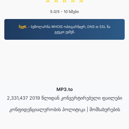
☆
☆
☆
☆
☆
5.0
/5 -
10
ხმები
ნვჟ6.
- ბვჱოლარნა WHOIS ოპთგარნჲჟრ, DNS თ SSL ნა
გჟვკთ ეჲმვნ.
MP3.to
2,331,437 2019 წლიდან კონვერტირებული ფაილები
კონფიდენციალურობის პოლიტიკა
|
მომსახურების
პირობები
|
ჩვენს შესახებ
|
დაგვიკავშირდით
|
API
|
ნიმუშები
|
პროგრამის დაყენება