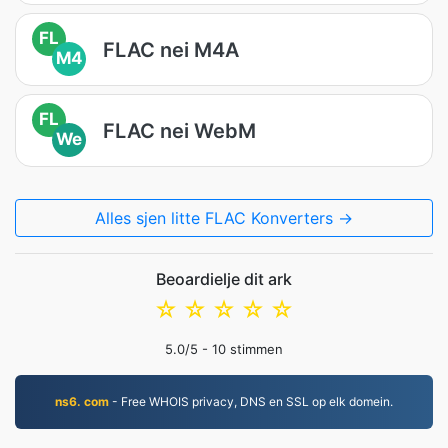
FL
FLAC nei M4A
M4
FL
FLAC nei WebM
We
Alles sjen litte FLAC Konverters →
Beoardielje dit ark
☆
☆
☆
☆
☆
5.0
/5 -
10
stimmen
ns6. com
- Free WHOIS privacy, DNS en SSL op elk domein.