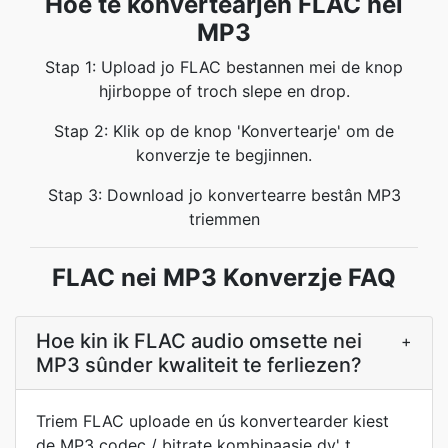
Hoe te konvertearjen FLAC nei
MP3
Stap 1: Upload jo FLAC bestannen mei de knop
hjirboppe of troch slepe en drop.
Stap 2: Klik op de knop 'Konvertearje' om de
konverzje te begjinnen.
Stap 3: Download jo konvertearre bestân MP3
triemmen
FLAC nei MP3 Konverzje FAQ
Hoe kin ik FLAC audio omsette nei
+
MP3 sûnder kwaliteit te ferliezen?
Triem FLAC uploade en ús konvertearder kiest
de MP3 codec / bitrate kombinaasje dy' t