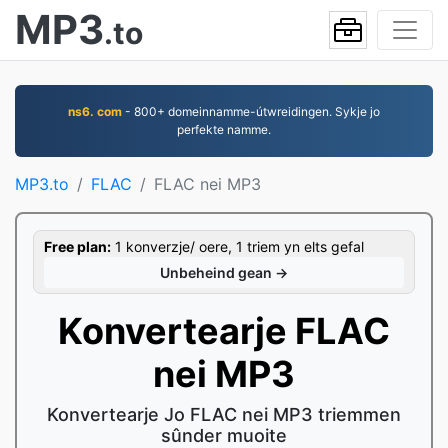
MP3
.to
ns6. com
- 800+ domeinnamme-útwreidingen. Sykje jo
perfekte namme.
MP3.to
FLAC
FLAC nei MP3
Free plan:
1 konverzje/ oere, 1 triem yn elts gefal
Unbeheind gean →
Konvertearje FLAC
nei MP3
Konvertearje Jo FLAC nei MP3 triemmen
sûnder muoite