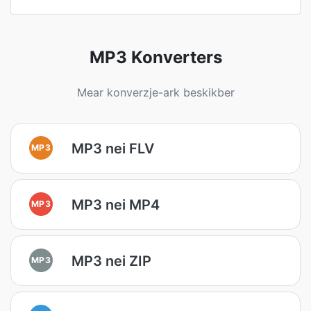
MP3 Konverters
Mear konverzje-ark beskikber
MP3 nei FLV
MP3
MP3 nei MP4
MP3
MP3 nei ZIP
MP3