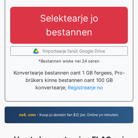
Selektearje jo
bestannen
Ymportearje fanút Google Drive
*Bestannen wiske nei 24 oeren
Konvertearje bestannen oant 1 GB fergees, Pro-
brûkers kinne bestannen oant 100 GB
konvertearje;
Registrearje no
ns6. com
- Koop jo domein fan $2/ jier. Online yn minuten.