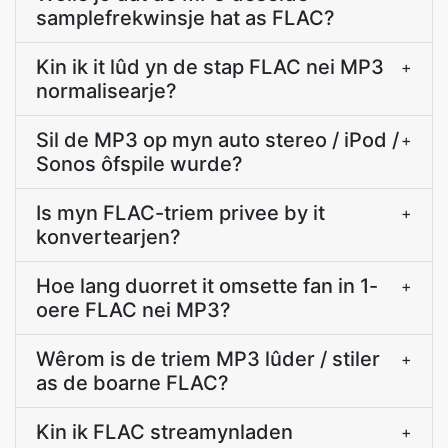
samplefrekwinsje hat as FLAC?
Kin ik it lûd yn de stap FLAC nei MP3
+
normalisearje?
Sil de MP3 op myn auto stereo / iPod /
+
Sonos ôfspile wurde?
Is myn FLAC-triem privee by it
+
konvertearjen?
Hoe lang duorret it omsette fan in 1-
+
oere FLAC nei MP3?
Wêrom is de triem MP3 lûder / stiler
+
as de boarne FLAC?
Kin ik FLAC streamynladen
+