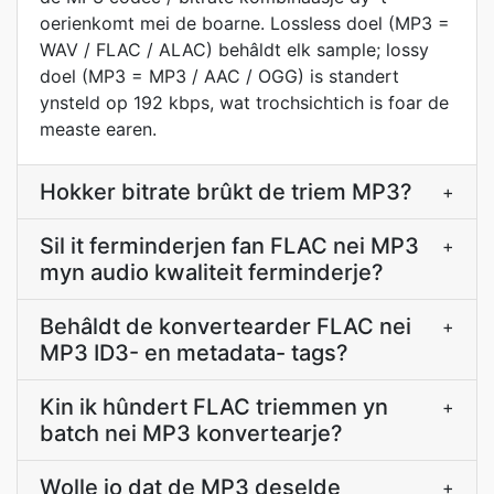
oerienkomt mei de boarne. Lossless doel (MP3 =
WAV / FLAC / ALAC) behâldt elk sample; lossy
doel (MP3 = MP3 / AAC / OGG) is standert
ynsteld op 192 kbps, wat trochsichtich is foar de
measte earen.
Hokker bitrate brûkt de triem MP3?
+
Sil it ferminderjen fan FLAC nei MP3
+
myn audio kwaliteit ferminderje?
Behâldt de konvertearder FLAC nei
+
MP3 ID3- en metadata- tags?
Kin ik hûndert FLAC triemmen yn
+
batch nei MP3 konvertearje?
Wolle jo dat de MP3 deselde
+