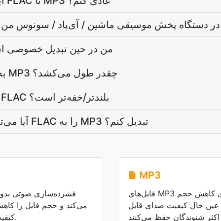
آیا می‌توانم صدا را در گام FLAC تا MP3 عادی کنم؟
آیا MP3 در دستگاه پخش موسیقی ماشین / آی‌پاد / سونوس 
آیا پرونده‌ی FLAC من در حین تبدیل خصو
تبدیل یک ساعت FLAC به MP3 چقدر طول می‌کشد؟
چرا پروندۀ MP3 از منبع FLAC بلندتر/خفه‌تر است؟
آیا می‌توانم بارگیری‌های جریانی FLAC را به MP3 تبدیل کنم؟
MP3
فایل‌های MP3 از فشرده‌سازی با اتلاف برای کاهش حجم
ر عین حال کیفیت صدای قابل
کیفیت صدای اصلی را حفظ می‌کند.