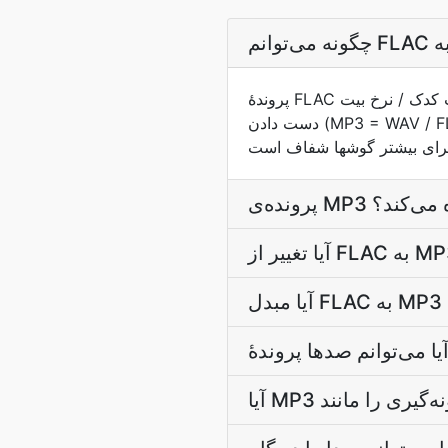
پروندۀ FLAC را بارگذاری کنید و مبدل ما ترکیب کدک / نرخ بیت MP3 را که با منبع مطابقت دارد ، انتخاب می‌کند. هدف بدون از
دست دادن (MP3 = WAV / FLAC / ALAC) هر نمونه را حفظ می‌کند؛ هدف با از دست دادن (MP3 = MP3 / AAC / OGG)
فاده می‌کند؟