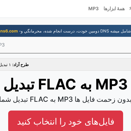
همۀ ابزارها
MP3
م شده، محرمانگي و DNS رایگان شامل ميشه
وب‌گاه ns6.com
FLAC 
طرح آزاد:
۱ تبدیل در ساعت، ۱ پروندۀ در یک زمان
تبدیل FLAC به MP3
بدیل شما FLAC به MP3 بدون زحمت فایل ها
فایل‌های خود را انتخاب کنید