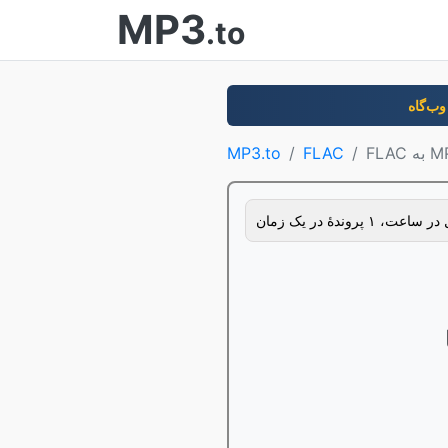
MP3
.to
به MP3
FLAC
MP3.to