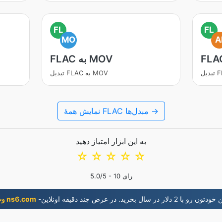
FL
FL
MO
A
FLAC به MOV
تبدیل FLAC به MOV
نمایش همۀ FLAC مبدل‌ها →
به این ابزار امتیاز دهید
☆
☆
☆
☆
☆
رای
10
/5 -
5.0
 با 2 دلار در سال بخريد. در عرض چند دقيقه اونلاين
وب‌گاه ns6.com