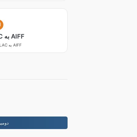
I
FLAC به AIFF
تبدیل FLAC به AIFF
-دومين خودتون رو