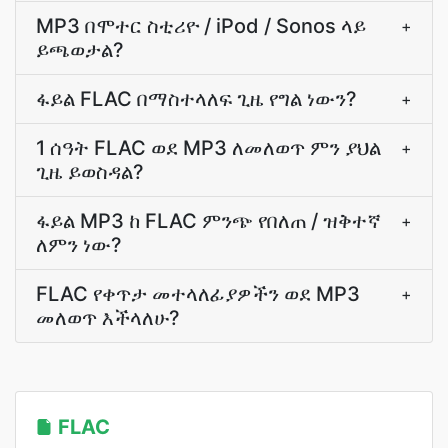
MP3 በሞተር ስቲሪዮ / iPod / Sonos ላይ
+
ይጫወታል?
ፋይል FLAC በማስተላለፍ ጊዜ የግል ነውን?
+
1 ሰዓት FLAC ወደ MP3 ለመለወጥ ምን ያህል
+
ጊዜ ይወስዳል?
ፋይል MP3 ከ FLAC ምንጭ የበለጠ / ዝቅተኛ
+
ለምን ነው?
FLAC የቀጥታ መተላለፊያዎችን ወደ MP3
+
መለወጥ እችላለሁ?
FLAC