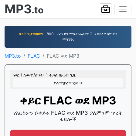
MP3
.to
ሴንት ፒተርስበርግ
- 800+ ዶሜይን ማስተላለፊያዎች. ትክክለኛ ስምዎን
ማግኘት.
MP3.to
FLAC
FLAC ወደ MP3
ነጻ:
1 ለውጥ/ሰዓት፣ 1 ፋይል በአንድ ጊዜ
ያለማቋረጥ ሂድ →
ቀይር FLAC ወደ MP3
የእርስዎን ይቀይሩ FLAC ወደ MP3 ያለምንም ጥረት
ፋይሎች