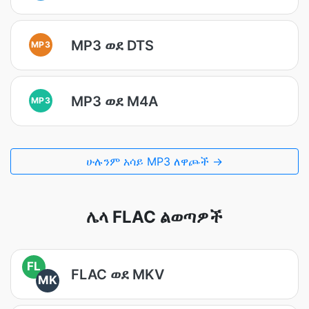
MP3 ወደ DTS
MP3
MP3 ወደ M4A
MP3
ሁሉንም አሳይ MP3 ለዋጮች →
ሌላ FLAC ልወጣዎች
FL
FLAC ወደ MKV
MK