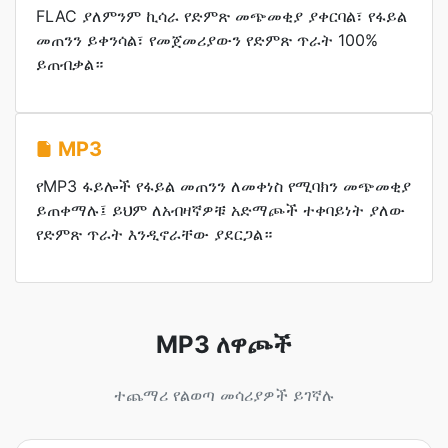
FLAC ያለምንም ኪሳራ የድምጽ መጭመቂያ ያቀርባል፣ የፋይል
መጠንን ይቀንሳል፣ የመጀመሪያውን የድምጽ ጥራት 100%
ይጠብቃል።
MP3
የMP3 ፋይሎች የፋይል መጠንን ለመቀነስ የሚባክን መጭመቂያ
ይጠቀማሉ፤ ይህም ለአብዛኛዎቹ አድማጮች ተቀባይነት ያለው
የድምጽ ጥራት እንዲኖራቸው ያደርጋል።
MP3 ለዋጮች
ተጨማሪ የልወጣ መሳሪያዎች ይገኛሉ