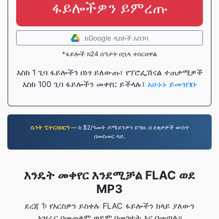
ፋይሎችዎን ይምረጡ
ከGoogle ዲስኮች አስገባ
*ፋይሎች ከ24 ሰዓታት በኋላ ተሰርዘዋል
እስከ 1 ጊባ ፋይሎችን በነፃ ይለውጡ፣ የፕሮፌሽናል ተጠቃሚዎች
እስከ 100 ጊባ ፋይሎችን መቀየር ይችላሉ፤
አሁኑኑ ይመዝገቡ
ሴንት ፒተርስበርግ
— ከ $2/ዓመት ዶሜይንዎን ይግዙ. በ ደቂቃዎች ውስጥ
በመስመር ላይ.
እንዴት መቀየር እንደሚቻል FLAC ወደ
MP3
ደረጃ 1፡ የእርስዎን ይስቀሉ FLAC ፋይሎችን ከላይ ያለውን
አዝራር በመጠቀም ወይም በመጎተት እና በመጣል።