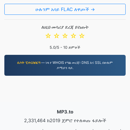
ሁሉንም አሳይ FLAC ለዋጮች →
ለዚህ መሳሪያ ደረጃ ይስጡት
☆
☆
☆
☆
☆
5.0
/5 -
10
ድምጾች
ሴንት ፒተርስበርግ
— ነጻ የ WHOIS የግል መረጃ፣ DNS እና SSL በሁሉም
ዶሜይን ላይ.
MP3.to
2,331,464 ከ2019 ጀምሮ የተለወጡ ፋይሎች