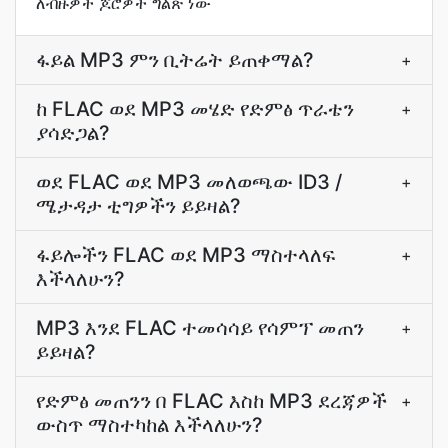
ለብዙዎች ጆሮዎች ግልጽ ነው
ፋይል MP3 ምን ቢትሬት ይጠቀማል?
+
ከ FLAC ወደ MP3 መሄድ የድምፅ ጥራቴን
+
ያሳድጋል?
ወደ FLAC ወደ MP3 መለወጫው ID3 /
+
ሜታዳታ ቲግዎችን ይይዛል?
ፋይሎችን FLAC ወደ MP3 ማስተላለፍ
+
እችላለሁን?
MP3 እንደ FLAC ተመሳሳይ የሳምፕ መጠን
+
ይይዛል?
የድምፅ መጠንን በ FLAC እስከ MP3 ደረጃዎች
+
ውስጥ ማስተካከል እችላለሁን?