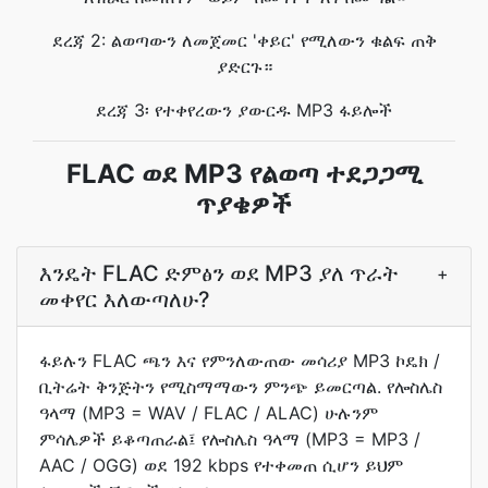
ደረጃ 2: ልወጣውን ለመጀመር 'ቀይር' የሚለውን ቁልፍ ጠቅ
ያድርጉ።
ደረጃ 3፡ የተቀየረውን ያውርዱ MP3 ፋይሎች
FLAC ወደ MP3 የልወጣ ተደጋጋሚ
ጥያቄዎች
እንዴት FLAC ድምፅን ወደ MP3 ያለ ጥራት
+
መቀየር እለውጣለሁ?
ፋይሉን FLAC ጫን እና የምንለውጠው መሳሪያ MP3 ኮዴክ /
ቢትሬት ቅንጅትን የሚስማማውን ምንጭ ይመርጣል. የሎስሌስ
ዓላማ (MP3 = WAV / FLAC / ALAC) ሁሉንም
ምሳሌዎች ይቆጣጠራል፤ የሎስሌስ ዓላማ (MP3 = MP3 /
AAC / OGG) ወደ 192 kbps የተቀመጠ ሲሆን ይህም