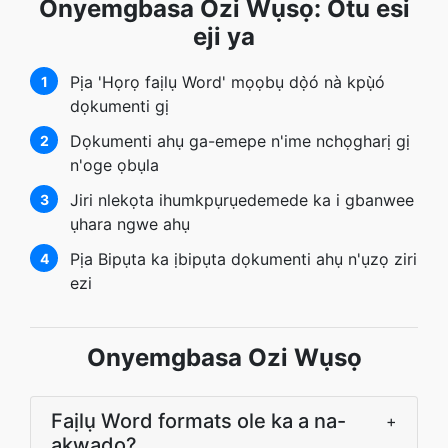
Onyemgbasa Ozi Wụsọ: Otu esi
eji ya
Pịa 'Họrọ faịlụ Word' mọọbụ dọ̀ó nà kpụ̀ó
1
dọkumenti gị
Dọkumenti ahụ ga-emepe n'ime nchọgharị gị
2
n'oge ọbụla
Jiri nlekọta ihumkpụrụedemede ka i gbanwee
3
ụhara ngwe ahụ
Pịa Bipụta ka ịbipụta dọkumenti ahụ n'ụzọ ziri
4
ezi
Onyemgbasa Ozi Wụsọ
Faịlụ Word formats ole ka a na-
+
akwado?