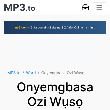
MP3
.to
ns6.com
- Zụta domain gị site na $ 2 / afọ. Online na minit.
MP3.to
Word
Onyemgbasa Ozi Wụsọ
Onyemgbasa
Ozi Wụsọ