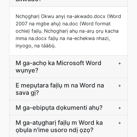
Nchọgharị Okwu anyị na-akwado.docx (Word
2007 na mgbe ahụ) na.doc (Word format
ochie) faịlụ. Nchọgharị ahụ na-arụ ọrụ kacha
mma na.docx faịlụ na na-echekwa nhazi,
inyogo, na táàbụ̀.
M ga-achọ ka Microsoft Word
+
wụnye?
E mepụtara faịlụ m na Word na
+
sava gị?
M ga-ebipụta dọkumenti ahụ?
+
M ga-atụgharị faịlụ m Word ka
+
ọbụla n'ime usoro ndị ọzọ?