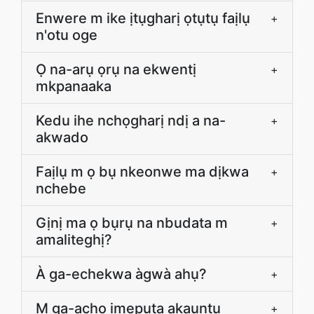
Enwere m ike ịtụgharị ọtụtụ faịlụ
+
n'otu oge
Ọ na-arụ ọrụ na ekwentị
+
mkpanaaka
Kedu ihe nchọgharị ndị a na-
+
akwado
Faịlụ m ọ bụ nkeonwe ma dịkwa
+
nchebe
Gịnị ma ọ bụrụ na nbudata m
+
amaliteghị?
À ga-echekwa àgwà ahụ?
+
M ga-achọ ịmepụta akaụntụ
+