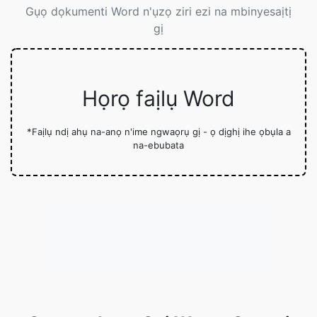
Gụọ dọkumenti Word n'ụzọ ziri ezi na mbinyesaịtị
gị
Họrọ faịlụ Word
*Faịlụ ndị ahụ na-anọ n'ime ngwaọrụ gị - ọ dịghị ihe ọbụla a
na-ebubata