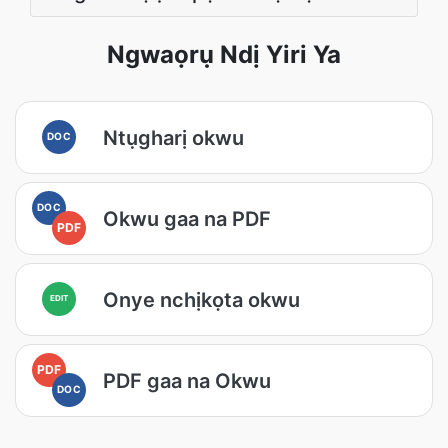
Ngwaọrụ Ndị Yiri Ya
Ntụgharị okwu
DOC
DOC
Okwu gaa na PDF
PDF
Onye nchịkọta okwu
EDIT
PDF
PDF gaa na Okwu
DOC