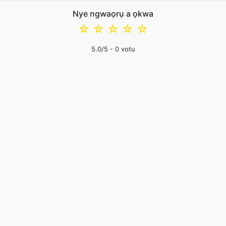
Nye ngwaọrụ a ọkwa
☆
☆
☆
☆
☆
5.0
/5 -
0
votu