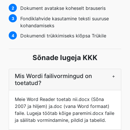
Dokument avatakse koheselt brauseris
2
Fondiklahvide kasutamine teksti suuruse
3
kohandamiseks
Dokumendi trükkimiseks klõpsa Trükile
4
Sõnade lugeja KKK
Mis Wordi failivormingud on
+
toetatud?
Meie Word Reader toetab nii.docx (Sõna
2007 ja hiljem) ja.doc (vana Word formaat)
faile. Lugeja töötab kõige paremini.docx faile
ja säilitab vormindamine, pildid ja tabelid.