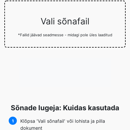
Vali sõnafail
*Failid jäävad seadmesse - midagi pole üles laaditud
Sõnade lugeja: Kuidas kasutada
Klõpsa 'Vali sõnafail' või lohista ja pilla
1
dokument