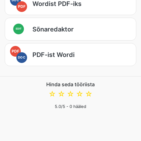
Wordist PDF-iks
PDF
Sõnaredaktor
EDIT
PDF
PDF-ist Wordi
DOC
Hinda seda tööriista
☆
☆
☆
☆
☆
5.0
/5 -
0
hääled