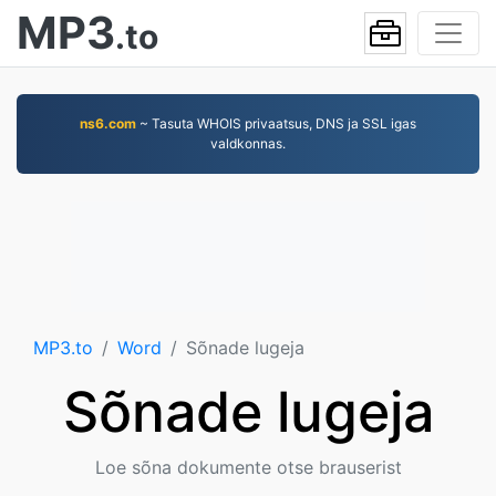
MP3
.to
ns6.com
~ Tasuta WHOIS privaatsus, DNS ja SSL igas
valdkonnas.
MP3.to
Word
Sõnade lugeja
Sõnade lugeja
Loe sõna dokumente otse brauserist