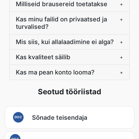
Milliseid brausereid toetatakse
+
Kas minu failid on privaatsed ja
+
turvalised?
Mis siis, kui allalaadimine ei alga?
+
Kas kvaliteet säilib
+
Kas ma pean konto looma?
+
Seotud tööriistad
Sõnade teisendaja
DOC
DOC